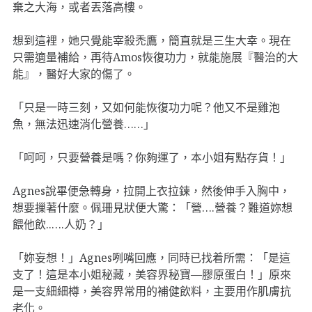
棄之大海，或者丟落高樓。
想到這裡，她只覺能宰殺禿鷹，簡直就是三生大幸。現在
只需適量補給，再待Amos恢復功力，就能施展『醫治的大
能』，醫好大家的傷了。
「只是一時三刻，又如何能恢復功力呢？他又不是雞泡
魚，無法迅速消化營養……」
「呵呵，只要營養是嗎？你夠運了，本小姐有點存貨！」
Agnes說畢便急轉身，拉開上衣拉鍊，然後伸手入胸中，
想要摷著什麼。佩珊見狀便大驚：「營….營養？難道妳想
餵他飲..….人奶？」
「妳妄想！」Agnes咧嘴回應，同時已找着所需：「是這
支了！這是本小姐秘藏，美容界秘寶—膠原蛋白！」原來
是一支細細樽，美容界常用的補健飲料，主要用作肌膚抗
老化。