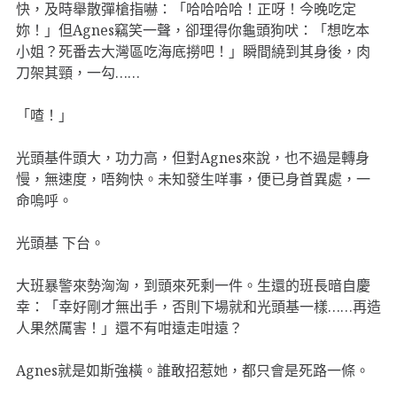
快，及時舉散彈槍指嚇：「哈哈哈哈！正呀！今晚吃定
妳！」但Agnes竊笑一聲，卻理得你龜頭狗吠：「想吃本
小姐？死番去大灣區吃海底撈吧！」瞬間繞到其身後，肉
刀架其頸，一勾……
「喳！」
光頭基件頭大，功力高，但對Agnes來說，也不過是轉身
慢，無速度，唔夠快。未知發生咩事，便已身首異處，一
命嗚呼。
光頭基 下台。
大班暴警來勢洶洶，到頭來死剩一件。生還的班長暗自慶
幸：「幸好剛才無出手，否則下場就和光頭基一樣……再造
人果然厲害！」還不有咁遠走咁遠？
Agnes就是如斯強橫。誰敢招惹她，都只會是死路一條。