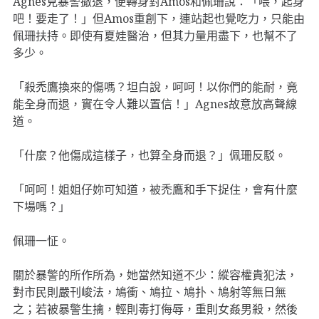
Agnes見暴警撤退，便轉身對Amos和佩珊說：「喂，起身
吧！要走了！」但Amos重創下，連站起也覺吃力，只能由
佩珊扶持。即使有夏娃醫治，但其力量用盡下，也幫不了
多少。
「殺禿鷹換來的傷嗎？坦白說，呵呵！以你們的能耐，竟
能全身而退，實在令人難以置信！」Agnes故意放高聲線
道。
「什麼？他傷成這樣子，也算全身而退？」佩珊反駁。
「呵呵！姐姐仔妳可知道，被禿鷹和手下捉住，會有什麼
下場嗎？」
佩珊一怔。
關於暴警的所作所為，她當然知道不少：縱容權貴犯法，
對市民則嚴刊峻法，鳩衝、鳩拉、鳩扑、鳩射等無日無
之；若被暴警生擒，輕則毒打侮辱，重則女姦男殺，然後