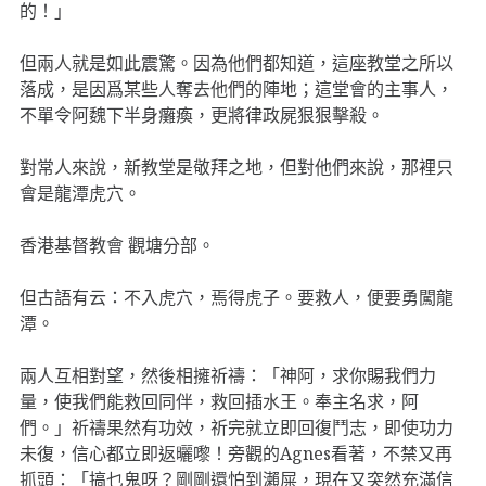
的！」
但兩人就是如此震驚。因為他們都知道，這座教堂之所以
落成，是因爲某些人奪去他們的陣地；這堂會的主事人，
不單令阿魏下半身癱瘓，更將律政屍狠狠擊殺。
對常人來說，新教堂是敬拜之地，但對他們來說，那裡只
會是龍潭虎穴。
香港基督教會 觀塘分部。
但古語有云：不入虎穴，焉得虎子。要救人，便要勇闖龍
潭。
兩人互相對望，然後相擁祈禱：「神阿，求你賜我們力
量，使我們能救回同伴，救回插水王。奉主名求，阿
們。」祈禱果然有功效，祈完就立即回復鬥志，即使功力
未復，信心都立即返曬嚟！旁觀的Agnes看著，不禁又再
抓頭：「搞乜鬼呀？剛剛還怕到瀨屎，現在又突然充滿信