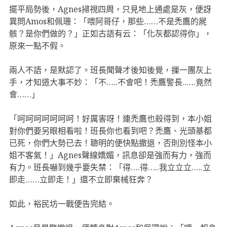
擺平局勢後，Agnes掃視四周，只見地上通處是灰，便訝
異問Amos和佩珊：「喂阿哥仔，那些……不是禿鷹的屍
骸？是你們做的？」正如古語有云：「化灰都認得你」，
原來一點不假。
兩人不語，是默認了。班長聞聲才後知後覺，摷一團灰上
手，才知道大事不妙：「不…..不會吧！禿鷹警長..….竟然
會……」
「呵呵呵呵呵呵呵！好厲害呀！連禿鷹也殺得到，本小姐
對你們要另眼相看啦！班長你也看到吧？禿鷹、光頭基都
已死，你們大勢已去！聰明的便快點撒退，否則別怪本小
姐不客氣！」Agnes聲線嬌媚，訊息卻是強而有力，強而
有力。班長嚇到幾乎要失禁：「得….得…..我立立立…..立
即走……立即走！」還不立即棄械狂奔？
如此，裕民坊一戰便告完結。