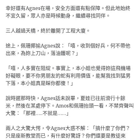
幸好還有Agnes在場，安全方面還有點保障。但此地始終
不宜久留，眾人亦是時候動身，繼續尋找同伴。
三人越過天橋，終於離開了工程大廈。
途上，佩珊揶揄Agnes說：「嘻，收到個好兵，何不帶他
出來，為妳上刀山，落油鑊呢？」
「嘻，人多實在阻綻。事實上，本小姐也覺得妳這飛機場
好礙眼，要不你男朋友的蛇有利用價值，能幫我找到猛男
下落，本小姐真是睬你都傻！」
說時遲那時快，Agnes話未說畢，夏娃已往前滑行十餘
米，然後在某處停下。Amos和佩珊抬頭一看，不禁齊聲叫
大驚：「那裡…..不就是……」
兩人之大驚大愕，令Agnes大惑不解：「搞什麼了你們？
只是座新教堂而已，有什麼好驚訝？你們還要是教徒來