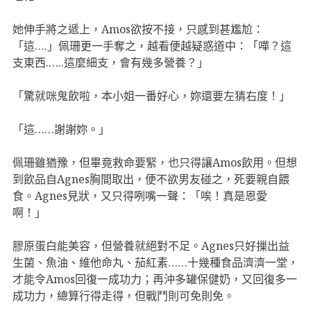
她伸手將之遞上，Amos欲按不接，只感到甚尷尬：
「這….」佩珊更一手奪之，越看便越疑惑道中：「嘩？這
支東西.…..這麼細支，會有幾多營養？」
「驚就咪鬼飲啦，本小姐一番好心，妳還要左猜右度！」
「這……謝謝妳。」
佩珊雖猶豫，但畢竟救命要緊，也只得讓Amos飲用。但想
到飲品自Agnes胸間取出，便不欲男友碰之，死要親自餵
食。Agnes見狀，又只得咧嘴一聲：「唉！真是恩愛
啊！」
膠原蛋白能美容，但營養就絕對不足。Agnes只好摷出益
生菌、魚油、維他命丸、茄紅素……十幾種食品濟濟一堂，
才能令Amos回復一成功力；再沖多罐保健奶，又回復多一
成功力，總算行得走得，但戰鬥則可免則免。