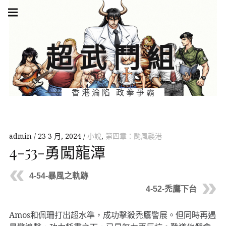
Skip
Main
navigation
to
Menu
content
超武鬥組
香港淪陷 政拳爭霸
admin
23 3 月, 2024
小說
,
第四章：颱風襲港
4-53-勇闖龍潭
4-54-暴風之軌跡
4-52-禿鷹下台
Amos和佩珊打出超水準，成功擊殺禿鷹警展。但同時再遇