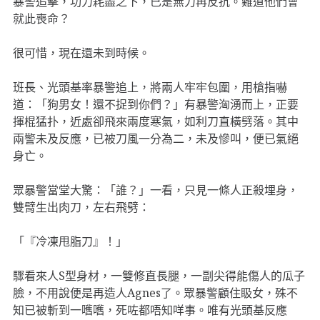
暴警追擊，功力耗盡之下，已是無力再反抗。難道他們會
就此喪命？
很可惜，現在還未到時候。
班長、光頭基率暴警追上，將兩人牢牢包圍，用槍指嚇
道：「狗男女！還不捉到你們？」有暴警洶湧而上，正要
揮棍猛扑，近處卻飛來兩度寒氣，如利刀直橫劈落。其中
兩警未及反應，已被刀風一分為二，未及慘叫，便已氣絕
身亡。
眾暴警當堂大驚：「誰？」一看，只見一條人正殺埋身，
雙臂生出肉刀，左右飛劈：
「『冷凍甩脂刀』！」
驟看來人S型身材，一雙修直長腿，一副尖得能傷人的瓜子
臉，不用說便是再造人Agnes了。眾暴警顧住𥄫女，殊不
知已被斬到一嚿嚿，死咗都唔知咩事。唯有光頭基反應