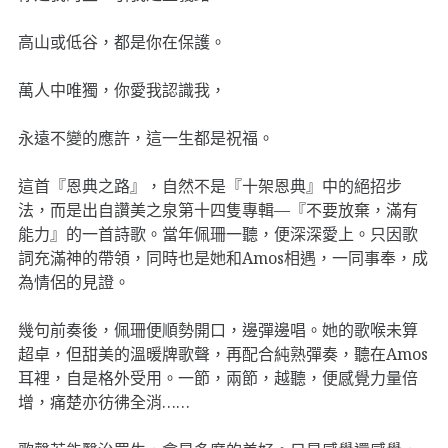
高山或低谷，都是你在保護。
萬人中唯獨，你愛我認識我，
永遠不變的應許，這一生都是祝福。
這首『恩典之路』，自然不是『十架恩典』中的絕招步
法，而是出自讚美之泉第十四隻專輯—『不要放棄，滿有
能力』的一首詩歌。當年佩珊一聽，便深深愛上。只因歌
詞充滿神的帶領，同時也是她和Amos相遇，一同事奉，成
為情侶的見證。
幾句前奏後，佩珊便順勢開口，邊彈邊唱。她的歌喉未算
超卓，但甜美的溫暖牌歌聲，再配合純熟彈奏，聽在Amos
耳裡，自是格外受用。一節，兩節，越聽，便感覺力量倍
增，痛楚亦彷彿全消……