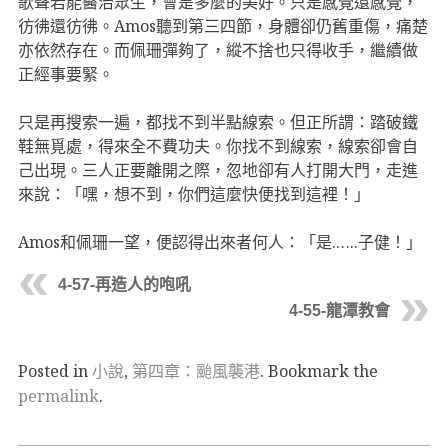
歌聲若能醫治眾生，會是多麼的美好。只是感覺還感覺，
彷彿還彷彿。Amos聽到第三四節，身體卻仍舊重傷，痛楚
亦依然存在。而佩珊彈夠了，縱不捨也只得收手，繼續做
正經事要緊。
只是再搜索一遍，都找不到半點線索。但正所謂：踏破鐵
鞋無覓處，得來全不費功夫。你找不到線索，線索卻會自
己出現。三人正要離開之際，忽地卻有人打開大門，走進
來說：「嘿，想不到，你們這麼快便找到這裡！」
Amos和佩珊一望，便認得出來者何人：「是.…..子健！」
4-57-再造人的咆吼
4-55-龍潭教會
Posted in
小說
,
第四章：颱風襲港
. Bookmark the
permalink
.