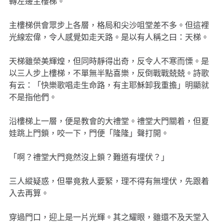
轉左邊主樓梯。
主樓梯供會眾步上各層，格局和尖沙咀堂差不多。但這裡
光線宏偉，令人感覺如走天路。是以有人稱之曰：天梯。
天梯雖榮美輝煌，但同時靜得出奇，反令人不寒而慄。是
以三人步上樓梯，不單無半點喜樂，反倒戰戰兢兢。詩歌
有云：「快樂歌唱走生命路，有主耶穌卸我重擔」明顯就
不是指他們。
沿樓梯上一層，便是教會的大禮堂。禮堂大門關着，但夏
娃跳上門鎖，咬一下，門便「隆隆」聲打開。
「啊？禮堂大門竟然沒上鎖？難道有埋伏？」
三人縱疑惑，但畢竟救人要緊，理不得有無埋伏，先跟着
入去再算。
穿過門口，迎上是一片光輝。其之耀眼，雖還不及天堂入