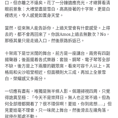
口，但亦離之不遠矣。花了一分鐘適應亮光，才總算看清
眼前景象：大禮堂盡是雪白，高高掛著的十字架，更是白
裡透光，令人感覺如置身天堂。
當然，從來無人能告訴你，上過天堂會有什麼感受。上得
去的，都不會再回來了。你說Amos上過去無數次？No，
那極其量只是走過入口，然後原路拆返已。
十架底下是廿米闊的舞台，前方是一座講台，兩旁有四副
揚聲器；後面擺着各式樂器：套鼓、鋼琴、電子琴等全部
不缺。後方是上下兩層的觀眾席，看來可容千人以上。其
格局和尖沙咀堂相近，但面積則大三成，再加上全景雪
白，榮耀感又多兩分。
一切應有盡有，唯獨是無半條人影。佩珊掃視四周，只覺
得詭異至極：「今天不是崇拜日，無人也正常不過。但為
何全部燈都開着了？很不環保啊！夏娃，你到底想..…」但
見夏娃毫不理會，只一味爬上舞台，然後滑去左邊角落，
就停在那處不動。