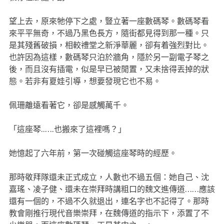
望上去，原來牠停下之處，豎立著一座數碼琴。數碼琴看
來平平無奇，不過乃黑色長方，隨街都見得到那一種。只
是其殘舊破損，相較禮堂之新淨華麗，卻有着強烈對比。
也許因為這樣，數碼琴只泊於牆角，隱於另一副電子琴之
後，而且沒有插電，似是早已被閒置，又未捨得丟掉的狀
態。若非有夏娃引導，想要發現它也不易。
佩珊離遠看著它，卻是感觸萬千。
「這座琴..….也搬來了這裡嗎？」
她憶起了六年前，第一次碰觸這座琴時的經歷。
那時敬拜隊還未正式成立，人數也不過五個：她自己、沈
嘉瑤、凌子健、還未在崇拜時講粗口的魏文進傳道……應該
還有一個的，不過不久就退出，連名字也不記得了。那時
教會剛推行現代音樂崇拜，在魏傳道的指示下，添置了不