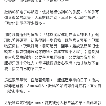
少樂器。而這座數碼琴，正是其中之一。
數碼琴和電子琴類近，優勢是模仿鋼琴的手感，令琴手有
彈奏鋼琴的感覺。因着數碼之助，其音色可以輕易調較，
但變化比電子琴少得多。
那時魏傳道對對佩說：「妳以後就運用它事奉神吧！」佩
珊撫著數碼琴，彷佛得到一隻寵物，既歡喜又緊張。但寵
物這傢伙，玩就好玩，養可是另一回事。雖說數碼琴很像
鋼琴，但彈慣傳統鋼琴的她，彈起來總不太就手；擅長獨
奏古典樂曲的她，又要學習現代彈奏，又要和樂隊配合，
起初只感十分吃力。幸得魏傳道悉心教導，她才能放下自
我，接受自己的不完美。
這座數碼琴就一直陪著佩珊，一起經歷事奉的日子。後來
魏傳道辭職、Amos加入，數碼琴始終都伴隨左右，直至自
己被玄牛擄走。
之後她決定跟隨Amos，雙雙被列入教會黑名單。自此她就