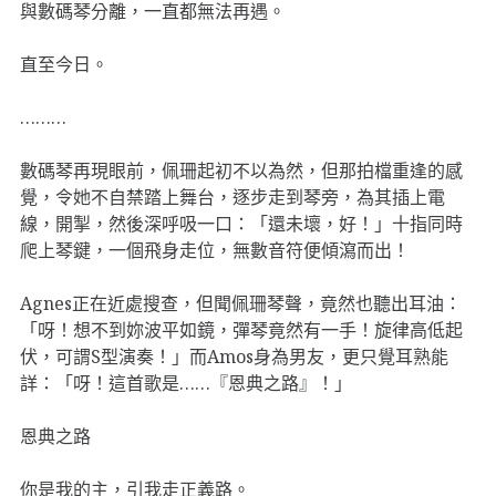
與數碼琴分離，一直都無法再遇。
直至今日。
………
數碼琴再現眼前，佩珊起初不以為然，但那拍檔重逢的感
覺，令她不自禁踏上舞台，逐步走到琴旁，為其插上電
線，開掣，然後深呼吸一口：「還未壞，好！」十指同時
爬上琴鍵，一個飛身走位，無數音符便傾瀉而出！
Agnes正在近處搜查，但聞佩珊琴聲，竟然也聽出耳油：
「呀！想不到妳波平如鏡，彈琴竟然有一手！旋律高低起
伏，可謂S型演奏！」而Amos身為男友，更只覺耳熟能
詳：「呀！這首歌是……『恩典之路』！」
恩典之路
你是我的主，引我走正義路。