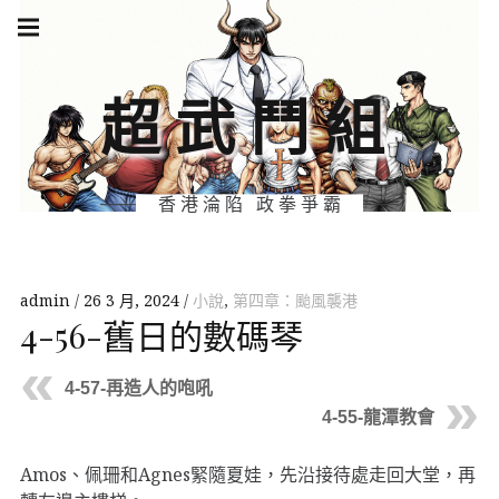
Skip
Main
navigation
to
Menu
content
超武鬥組
香港淪陷 政拳爭霸
admin
26 3 月, 2024
小說
,
第四章：颱風襲港
4-56-舊日的數碼琴
4-57-再造人的咆吼
4-55-龍潭教會
Amos、佩珊和Agnes緊隨夏娃，先沿接待處走回大堂，再