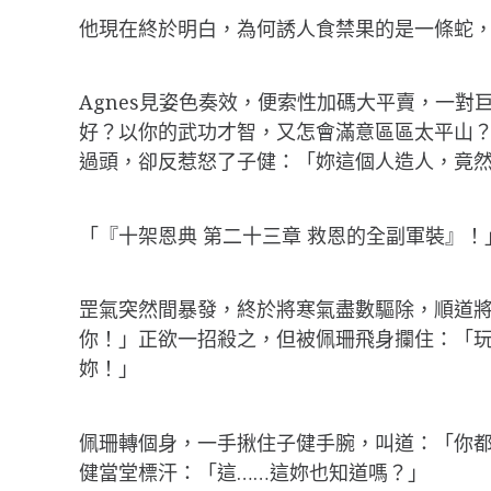
他現在終於明白，為何誘人食禁果的是一條蛇
Agnes見姿色奏效，便索性加碼大平賣，一
好？以你的武功才智，又怎會滿意區區太平山
過頭，卻反惹怒了子健：「妳這個人造人，竟
「『十架恩典 第二十三章 救恩的全副軍裝』！
罡氣突然間暴發，終於將寒氣盡數驅除，順道將A
你！」正欲一招殺之，但被佩珊飛身攔住：「玩
妳！」
佩珊轉個身，一手揪住子健手腕，叫道：「你都
健當堂標汗：「這……這妳也知道嗎？」