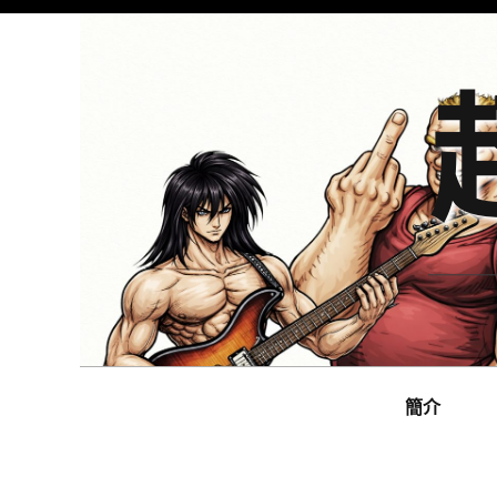
Skip
to
content
Main
navigation
簡介