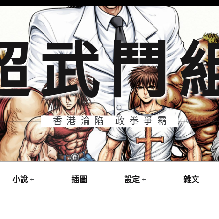
超武鬥
香港淪陷 政拳爭霸
小說
插圖
設定
雜文