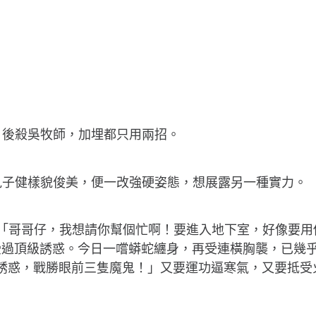
，後殺吳牧師，加埋都只用兩招。
s見子健樣貌俊美，便一改強硬姿態，想展露另一種實力。
「哥哥仔，我想請你幫個忙啊！要進入地下室，好像要用
過頂級誘惑。今日一嚐蟒蛇纏身，再受連橫胸襲，已幾乎
一切誘惑，戰勝眼前三隻魔鬼！」又要運功逼寒氣，又要抵