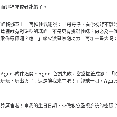
，而非猩猩或者龍蝦了。
對巨峰搖擺奉上，再指住佩珊說：「哥哥仔，看你視線不離
？這裡就有對珠穆朗瑪峰，不是更有挑戰性嗎？何必為一
然敢侮辱佩珊？噫！」怒火激發無窮功力，再加一聲大喝
」
gnes成件逼開。Agnes色誘失敗，當堂惱羞成怒：
玩玩，玩出火了！還是讓我來問吧！」經她一阻，Agne
算厲害啦！拿我的生日日期，來做教會監視系統的密碼？」