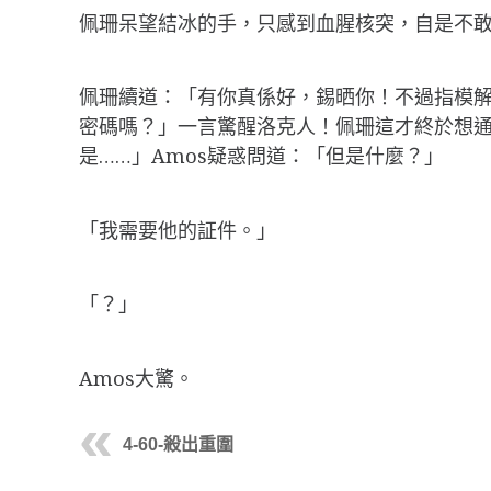
佩珊呆望結冰的手，只感到血腥核突，自是不敢接下
佩珊續道：「有你真係好，錫晒你！不過指模解
密碼嗎？」一言驚醒洛克人！佩珊這才終於想通
是……」Amos疑惑問道：「但是什麼？」
「我需要他的証件。」
「？」
Amos大驚。
4-60-殺出重圍