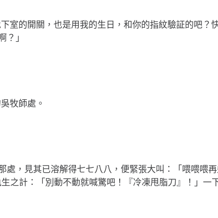
地下室的開關，也是用我的生日，和你的指紋驗証的吧？
啊？」
的吳牧師處。
師那處，見其已溶解得七七八八，便緊張大叫：「喂喂喂再
到執生之計：「別動不動就喊驚吧！『冷凍甩脂刀』！」一