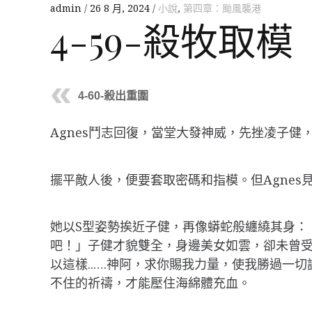
admin
26 8 月, 2024
小說
,
第四章：颱風襲港
4-59-殺牧取模
4-60-殺出重圍
Agnes鬥志回復，當堂大發神威，先挫凌子健
擺平敵人後，便要套取密碼和指模。但Agne
她以S型姿勢挨近子健，再像蟒蛇般纏繞其身：
吧！」子健才貌雙全，身邊美女如雲，卻未曾受
以這樣..….神阿，求你賜我力量，使我勝過
不住的祈禱，才能壓住海綿體充血。