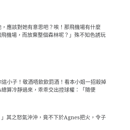
她，應該對她有意思吧？唉！那飛機場有什麼
個飛機場，而放棄整個森林呢？」殊不知色誘玩
：
「你這小子！敬酒唔飲飲罰酒！看本小姐一招殺掉
s總算冷靜過來，乖乖交出控球權：「隨便
其之怒氣沖沖，竟不下於Agnes把火，令子