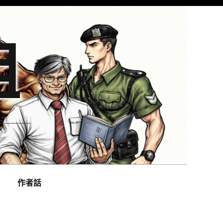
組
作者話