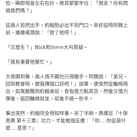
怕，瞬即飛身左右包抄，將其緊緊牢住：「想走？你有問
過我們嗎？」
這兩人若然出手，約翰勢必出不到門口。幸好這時阿魏上
前，連連搖頭說：「放了他吧！」
「又放生？」Nick和Steve大叫質疑。
「我有事要他幫忙。」
大佬開到聲，兩人情不願也只得撤手。阿魏說：「弟兄，
回到教會時，替我傳個口訊吧！」說畢，便突然從輪椅飛
出，如鬼魅飄到約翰身前，食指發力點其舌，然後又借力
彈後，返回輪椅就坐，前後不過一秒半。
事出突然，約翰完全唔知咩事。呆了半晌，再運足『十架
恩典 第十三章』功力，才能勉強反應：「你…..你這是什
麼…..意思？」