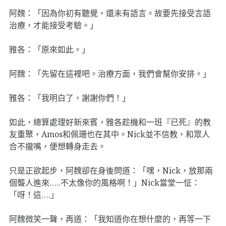
阿魏：「因為你初有聽覺，還未有語言。故要先接受言語
治療，才能接受考驗。」
雅各：「原來如此。」
阿魏：「先留在這裡吧。治療方面，我們會幫你安排。」
雅各：「我明白了，謝謝你們！」
如此，總算處理好新來賓，雅各趁機和一班『已死』的教
友重聚，Amos和佩珊也在其中。Nick並不信教，和眾人
合不攏嘴，便想轉身走去。
只是正欲起步，阿魏卻在身後問道：「嘿，Nick，放那兩
個聾人進來…..不太像你的風格啊！」Nick當堂一怔：
「呀！這….」
阿魏微笑一聲，再道：「我知道你在想什麼的，再等一下