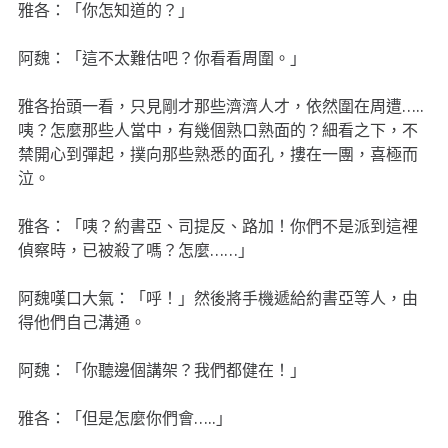
雅各：「你怎知道的？」
阿魏：「這不太難估吧？你看看周圍。」
雅各抬頭一看，只見剛才那些濟濟人才，依然圍在周遭…..
咦？怎麼那些人當中，有幾個熟口熟面的？細看之下，不
禁開心到彈起，撲向那些熟悉的面孔，摟在一團，喜極而
泣。
雅各：「咦？約書亞、司提反、路加！你們不是派到這裡
偵察時，已被殺了嗎？怎麼……」
阿魏嘆口大氣：「呼！」然後將手機遞給約書亞等人，由
得他們自己溝通。
阿魏：「你聽邊個講架？我們都健在！」
雅各：「但是怎麼你們會…..」