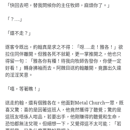
「快回去吧，替我問候你的主任牧師，麻煩你了。」
「？….」
「還不走？」
逐客令既出，約翰真是求之不得：「呀…..走！雅各！」欲
拉住同伴離開。但雅各死不就範，更一掌推開之，他也只
得留一句：「雅各你有種！待我向牧師告發你，你便一定
好看！」轉身拂袖而去。阿魏目送約翰離開，竟露出久違
的淫淫笑意。
「嘻，等著瞧！」
送走約翰，還有個雅各在。他面對Metal Church一眾，既
喜又驚：喜的是因著這班人，他竟然獲得了聽覺；驚的是
這班友唔係人咁品，若要出手，他剛賺得的聽覺和生命，
恐怕都無法兌現。但細想一下，又覺得這不太可能：「若