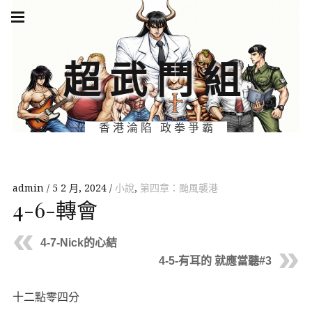
Skip
Main
navigation
to
Menu
content
超武鬥組
香港淪陷 政拳爭霸
admin
5 2 月, 2024
小說
,
第四章：颱風襲港
4-6-轉會
4-7-Nick的心結
4-5-有耳的 就應當聽#3
十二點零四分