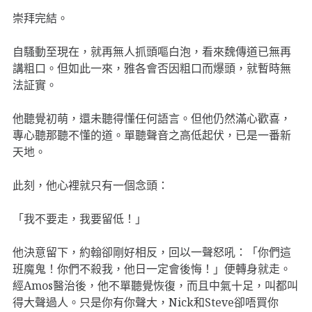
崇拜完結。
自騷動至現在，就再無人抓頭嘔白泡，看來魏傳道已無再
講粗口。但如此一來，雅各會否因粗口而爆頭，就暫時無
法証實。
他聽覺初萌，還未聽得懂任何語言。但他仍然滿心歡喜，
專心聽那聽不懂的道。單聽聲音之高低起伏，已是一番新
天地。
此刻，他心裡就只有一個念頭：
「我不要走，我要留低！」
他決意留下，約翰卻剛好相反，回以一聲怒吼：「你們這
班魔鬼！你們不殺我，他日一定會後悔！」便轉身就走。
經Amos醫治後，他不單聽覺恢復，而且中氣十足，叫都叫
得大聲過人。只是你有你聲大，Nick和Steve卻唔買你