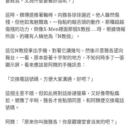
要殺我，又為什麼要醫好我呢？」
這時，魏傳道推著輪椅，向雅各徐徐逼近。他人雖然傷
殘，但他如鬼魅飄逸，一指點約翰舌頭的動作，那種超越
傷殘的功力，倒像X-Men裡面那個X教授…..呀，根據情報
所說，的確有人稱他為『N教授』。
這位N教授拿出手機，對著它講幾句，然後示意雅各望向
舞台。一看，原本掛著十字架的地方，不知何時多了一張
顯示屏，看來應該是阿魏的手機訊息：
「交換電話號碼，方便大家溝通，好吧？」
這個主意不錯，但如此將對話掛諸螢幕，又好像帶點尷
尬。猶豫了半晌，雅各才肯點頭同意，和阿魏便交換電話
號碼。
阿魏：「原來你叫做雅各！你是觀塘堂會派來的吧？」