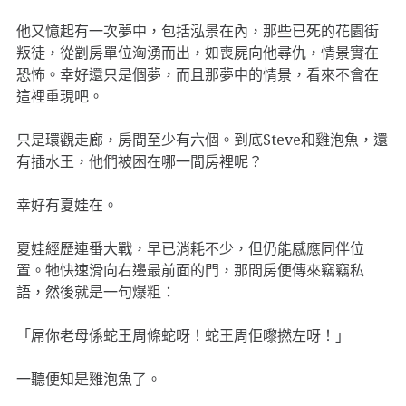
他又憶起有一次夢中，包括泓景在內，那些已死的花園街
叛徒，從劏房單位洶湧而出，如喪屍向他尋仇，情景實在
恐怖。幸好還只是個夢，而且那夢中的情景，看來不會在
這裡重現吧。
只是環觀走廊，房間至少有六個。到底Steve和雞泡魚，還
有插水王，他們被困在哪一間房裡呢？
幸好有夏娃在。
夏娃經歷連番大戰，早已消耗不少，但仍能感應同伴位
置。牠快速滑向右邊最前面的門，那間房便傳來竊竊私
語，然後就是一句爆粗：
「屌你老母係蛇王周條蛇呀！蛇王周佢嚟撚左呀！」
一聽便知是雞泡魚了。