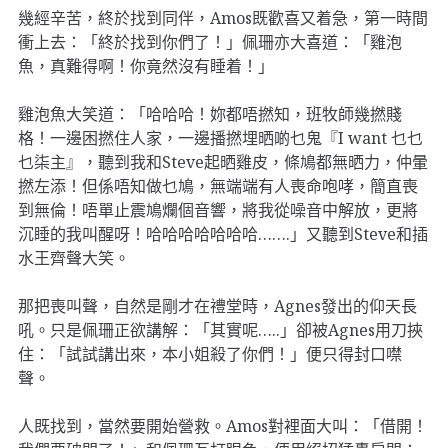
幾經辛苦，終於找到同伴，Amos既歡喜又着急，第一時間
衝上去：「終於找到你們了！」佩珊亦大喜道：「雞泡
魚，真難得啊！你竟然沒有睡着！」
雞泡魚大笑道：「哈哈哈！妳都唔撚知，班牧師幾撚賤
格！一邊困撚住人家，一邊播撚埋晒啲乜鬼『I want 乜乜
乜柒主』，聽到我和Steve起晒雞皮，條鳩都無晒力，仲暈
撚左添！但係唔知做乜鳩，無端端有人喪命咆哮，簡直喪
到無倫！唔單止震鳩爛個音響，將我從噪音中解放，更將
沉睡的我叫醒呀！哈哈哈哈哈哈哈…….」又聽到Steve和插
水王齊聲大笑。
那把喪叫聲，自然是剛才在禮堂時，Agnes發出的仰天長
吼。只是佩珊正欲講解：「其實呢…..」卻被Agnes用刀挾
住：「試試講出來，本小姐殺了你們！」便只得封口噤
聲。
人既找到，當然要開始營救。Amos對裡面大叫：「借開！