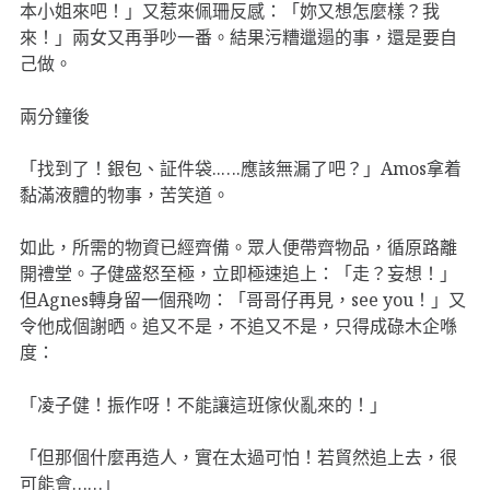
本小姐來吧！」又惹來佩珊反感：「妳又想怎麼樣？我
來！」兩女又再爭吵一番。結果污糟邋遢的事，還是要自
己做。
兩分鐘後
「找到了！銀包、証件袋..….應該無漏了吧？」Amos拿着
黏滿液體的物事，苦笑道。
如此，所需的物資已經齊備。眾人便帶齊物品，循原路離
開禮堂。子健盛怒至極，立即極速追上：「走？妄想！」
但Agnes轉身留一個飛吻：「哥哥仔再見，see you！」又
令他成個謝晒。追又不是，不追又不是，只得成碌木企喺
度：
「凌子健！振作呀！不能讓這班傢伙亂來的！」
「但那個什麼再造人，實在太過可怕！若貿然追上去，很
可能會……」