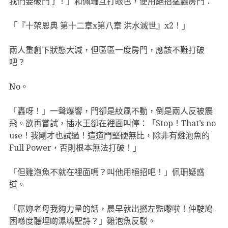
我們要破門了！」和佩珊互打眼色，便用絕招猛轟房門：
「『十架恩典 第十二章x第八章 洪水滅世』x2！」
兩人重創下狀態大減，但區區一度房門，應該不難打破
吧？
No。
「轟呀！」一聲爆響，門卻是紋風不動，倒是兩人反被震
飛。欲再嘗試，插水王卻在裡面叫停：「Stop！That’s no
use！我剛才也試過！這道門堅硬無比，除非有雞泡魚的
Full Power，否則根本無法打破！」
「但雞泡魚不就在裡面嗎？叫他用絕招吧！」佩珊疑惑
道。
「屌妳老母我夠力量的話，晨早就出撚左監嚟啦！仲駛鳩
困喺度聽埋啲濕鳩聖詩？」雞泡魚反駁。