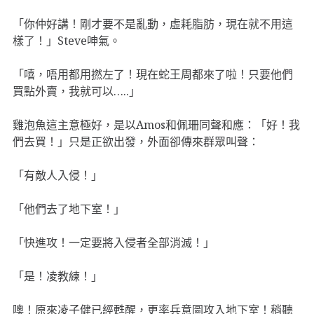
「你仲好講！剛才要不是亂動，虛耗脂肪，現在就不用這
樣了！」Steve呻氣。
「嘻，唔用都用撚左了！現在蛇王周都來了啦！只要他們
買點外賣，我就可以…..」
雞泡魚這主意極好，是以Amos和佩珊同聲和應：「好！我
們去買！」只是正欲出發，外面卻傳來群眾叫聲：
「有敵人入侵！」
「他們去了地下室！」
「快進攻！一定要將入侵者全部消滅！」
「是！凌教練！」
噢！原來凌子健已經甦醒，更率兵意圖攻入地下室！稍聽