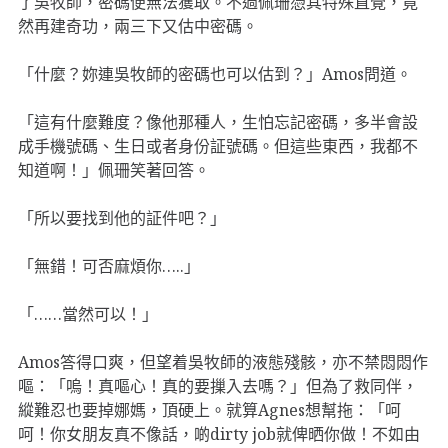
了吳牧師，密碼便無法獲取。不過佩珊憑其特殊直覺，竟
然再建奇功，兩三下又估中密碼。
「什麼？妳連吳牧師的密碼也可以估到？」Amos問道。
「這有什麼難度？像他那種人，生怕忘記密碼，多半會設
成手機號碼、生日或者身份証號碼。但這些東西，我都不
知道啊！」佩珊笑著回答。
「所以要找到他的証件吧？」
「無錯！可否麻煩你…..」
「……當然可以！」
Amos答得口爽，但望着吳牧師的液態殘骸，亦不禁悶悶作
嘔：「嗚！真嘔心！真的要摷入去嗎？」但為了救同伴，
縱難忍也要掉娜媽，頂硬上。就算Agnes想幫拖：「呵
呵！你女朋友真不像話，啲dirty job就俾晒你做！不如由