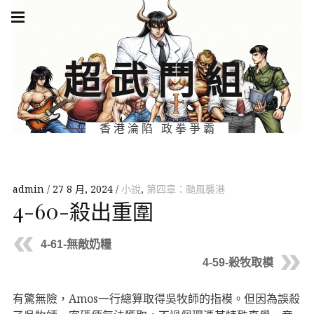
Skip
Main
navigation
to
Menu
content
超武鬥組
香港淪陷 政拳爭霸
admin
27 8 月, 2024
小說
,
第四章：颱風襲港
4-60-殺出重圍
4-61-無敵奶糧
4-59-殺牧取模
有驚無險，Amos一行總算取得吳牧師的指模。但因為誤殺