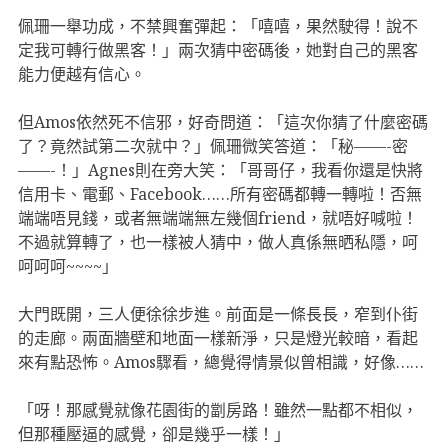
佩珊一舉功成，不禁興奮彈起：「嘻嘻，果然駛得！說不
定我可轉行做黑客！」兩次猜中密碼後，她對自己的黑客
能力便越有信心。
但Amos依然死不信邪，好奇問道：「這次你猜了什麼密碼
了？竟然試第二次就中？」佩珊微笑答道：「秘——-密
——-！」Agnes則在旁大笑：「哥哥仔，我看你還是快將
信用卡、電郵、Facebook……所有密碼都轉一轉啦！否無
端端唔見錢，或者無端端無左幾個friend，就唔好喊啦！
不過就算轉了，也一樣被人猜中，做人真係無晒私隱，呵
呵呵呵~~~~」
大門既開，三人便徐徐步進。前面是一條長長，窄到仆街
的走廊。兩面牆壁和地面一樣新淨，只是燈光較暗，看起
來有點恐怖。Amos驟看，總覺得情景似曾相識，好像……
「呀！那感覺就像花園街的劏房路！雖然一點都不相似，
但那種壓逼的感覺，卻是幾乎一樣！」