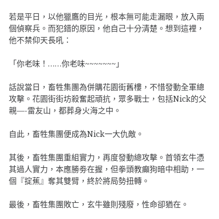
若是平日，以他獵鷹的目光，根本無可能走漏眼，放入兩
個偵察兵。而犯錯的原因，他自己十分清楚。想到這裡，
他不禁仰天長吼：
「你老味！……你老味~~~~~~~」
話說當日，畜牲集團為併購花園街舊樓，不惜發動全軍總
攻擊。花園街街坊殺奮起頑抗，眾多戰士，包括Nick的父
親—-雷友山，都葬身火海之中。
自此，畜牲集團便成為Nick一大仇敵。
其後，畜牲集團重組實力，再度發動總攻擊。首領玄牛憑
其過人實力，本應勝劵在握，但拳頭教癲狗暗中相助，一
個『掟蕉』奪其雙臂，終於將局勢扭轉。
最後，畜牲集團敗亡，玄牛雖則殘廢，性命卻猶在。