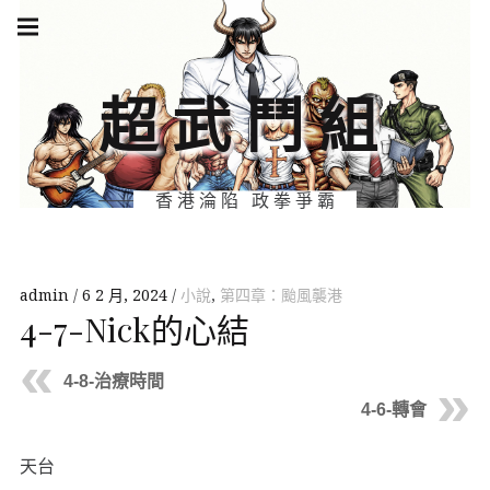
Skip
Main
navigation
to
Menu
content
超武鬥組
香港淪陷 政拳爭霸
admin
6 2 月, 2024
小說
,
第四章：颱風襲港
4-7-Nick的心結
4-8-治療時間
4-6-轉會
天台