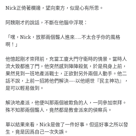
Nick正倚著欄邊，望向東方，似是心有所思。
阿魏剛才的說話，不斷在他腦中浮現：
「嘿，Nick，放那兩個聾人進來…..不太合乎你的風格
啊！」
他憶起剛才崇拜前，充當工廈大門守衛時的情景。當時人
流大致都進了門，他突然感到陣陣殺氣，於是飛身上前，
果然見到一班地產派戰士，正欲對另外兩個人動手。他二
話不說，上前一招將他們解決—-以他絕世『民主神功』，
是可以輕易做到。
解決地產派，他便叫那兩個被欺負的人，一同參加崇拜。
殊不知那兩個聾人，竟然都是教會派來的偵察兵。
單以結果來看，Nick是做了一件好事。但這好事之所以發
生，竟是因爲自己一次失誤。