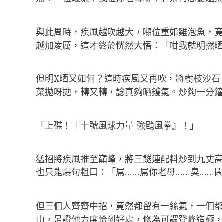
與此周時，疾風越吹越大，噸位重如雞泡魚，
越加凌厲，這才終於恍然大悟：「咁我就明撚
但明X晒又如何？這時疾風又再吹，將樹枝沙石
菜拋呀拋，轉又轉，諗真夠晒鑊氣。炒夠一分
「上碟！『十號風球力量 強颱風拳』！」
猛招將疾風推至巔峰，將三餸連配料炒到九丈高
也只能爆句粗口：「屌……屌你老母……臭……
但三個人齊齊中招，竟然都留有一絲氣，一個
山，足證他力度恰到好處，修為可謂登峰造極