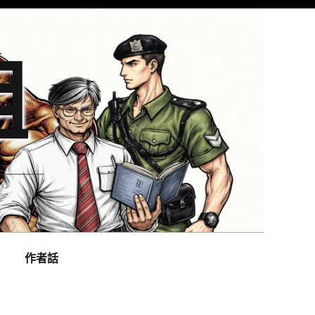
組
作者話