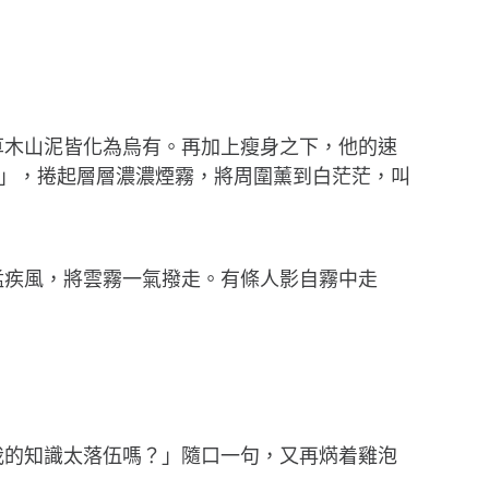
草木山泥皆化為烏有。再加上瘦身之下，他的速
」，捲起層層濃濃煙霧，將周圍薰到白茫茫，叫
猛疾風，將雲霧一氣撥走。有條人影自霧中走
我的知識太落伍嗎？」隨口一句，又再焫着雞泡