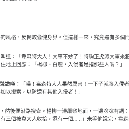
廉的風格，反倒較像健身界。但這樣一來，究竟還有多個
沖叫道：「韋森特大人！大事不妙了！特駒正虎派大軍來
指住地上回應：「楊柳、白鹿，入侵者是指那些人嗎？」
齊聲讚嘆：「嘩！韋森特大人果然厲害！一下子就將入侵
再加以搜索，以防還有其他入侵者！」
走，然後便沿路搜索。楊柳一邊細察地面，一邊唸唸有詞
，有三個被韋大人收拾，還有一個……」未等他說完，韋森