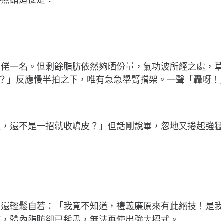
隻佬一名。但剩餘脂肪依然夠晒份量，氣功波所經之處，
…？」反應慢半拍之下，唯有急急舉臂擋架。一聲「轟呀！
派，還不是一招就收鳩皮？」但話剛說畢，忽地又捲起強
履還輕鬆自若：「我竟不知道，禮義廉原來有此絕技！是
拖，體內脂肪卻已耗盡，無法再使出強大招式。