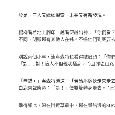
於是，三人又繼續探索，未幾又有新發現。
楊柳看着地上腳印，越看便越出神：「你們看
不同，明顯還有其他人在逃。不過他們到底要
別說兩個小卒，連韋森特也看得皺眉頭：「你
「對……對！這人不但輕功極高，而且郊區山路
「無錯，」韋森特續道：「若給那傢伙走來走
白鹿齊聲應命：「是！」便雙雙轉身走去。而
幸得如此，躲在附近草叢中，還在暈船浪的Ste