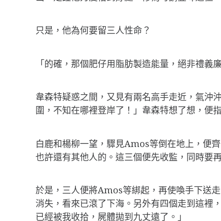
只是，他為何要留三人性命？
「的確，那個肥仔用脂肪製造能量，絕非禮義
韋森特疑惑之間，又見有兩名高手走近，氣沖
圍，不知在哪裡登岸了！」韋森特想了想，便
白鹿和楊柳一望，驟見Amos等倒在地上，便
也許還有其他人的。這三個便先收監，同時要
於是，三人便將Amos等綁起，再使喚手下送
消失，看來已滾了下海。另外有四個走到這裡
已經被我收拾，屍體拋到九丈遠了。」