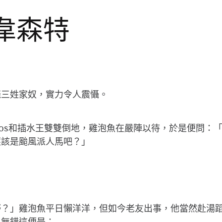
頭韋森特
斃三姓家奴，實力令人震懾。
os和插水王雙雙倒地，雞泡魚在嚴陣以待，於是便問：
應該是颱風派人馬吧？」
嘢？」雞泡魚平日懶洋洋，但如今老友出事，他當然赴湯
—無錯這便是：