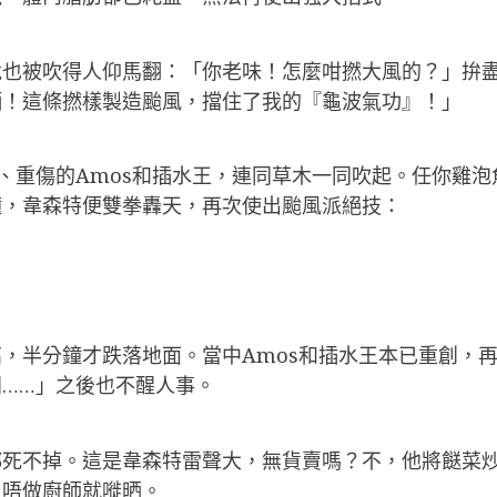
竟也被吹得人仰馬翻：「你老味！怎麼咁撚大風的？」拚
晒！這條撚樣製造颱風，擋住了我的『龜波氣功』！」
、重傷的Amos和插水王，連同草木一同吹起。任你雞
鐘，韋森特便雙拳轟天，再次使出颱風派絕技：
，半分鐘才跌落地面。當中Amos和插水王本已重創，
閪……」之後也不醒人事。
都死不掉。這是韋森特雷聲大，無貨賣嗎？不，他將餸菜
，唔做廚師就嘥晒。