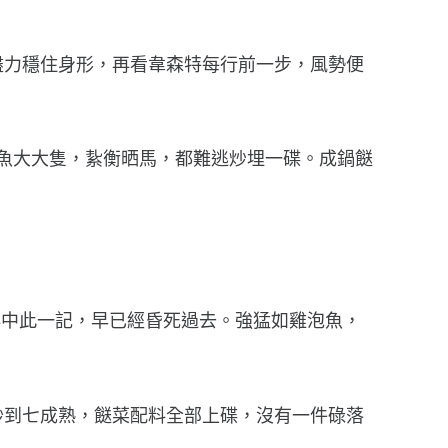
盡力穩住身形，再看韋森特每行前一步，風勢便
泡魚大大隻，紥衡晒馬，都難逃炒埋一碟。成鍋餸
再中此一記，早已經昏死過去。強猛如雞泡魚，
炒到七成熟，餸菜配料全部上碟，沒有一件碌落