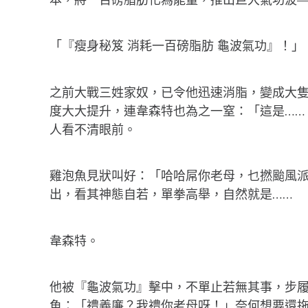
「『瘦身秘笈 消耗一百磅脂肪 龜波氣功』！」
之前大戰三姓家奴，已令他迅速消脂，變成大
度大大提升，連韋森特也為之一窒：「這是…
人看不清眼前。
雞泡魚見狀叫好：「哈哈屌你老母，乜撚颱風
出，看其神態自若，單拳高舉，自然就是……
韋森特。
他被『龜波氣功』擊中，不單止若無其事，步
魚：「禮義廉？我禮你老母呀！」奈何想要還