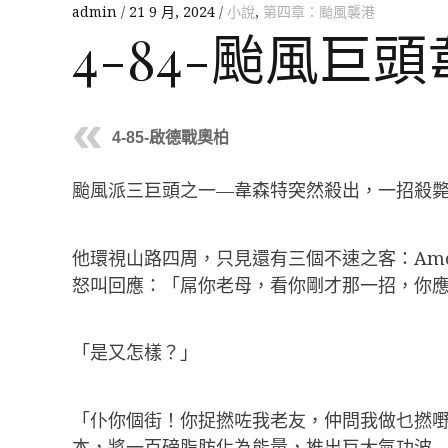
admin
21 9 月, 2024
小說
,
第四章：颱風襲港
4-84-颱風巨
4-85-啟德戰奧柏
颱風派三巨頭之一—韋森特突然殺出，一招殺
他環視山路四周，只見還有三個不速之客：Am
怒叫回應：「屌你老母，看你剛才那一招，你
「是又怎樣？」
「仆你個街！你捉撚咗我老友，仲問我做乜撚
本，將一百磅脂肪化為能量，推出巨大氣功波