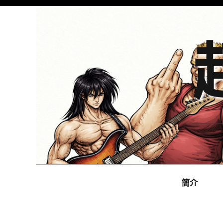
Skip
to
content
Main
navigation
簡介