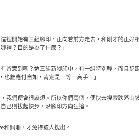
？這裡開始有三組腳印，正向着前方走去，和剛才的正好
去哪裡？目的是為了什麼？」
們有留意到嗎？這三組新腳印中，有一組特別輕，而且步
，也能應付自如，肯定是一等一高手！」
去，我們便會很麻煩。所以你們兩個，便快去搜索跌落山
他自己則拔起快步，沿腳印方向狂追。
ve和佩珊，才免得被人搜出。