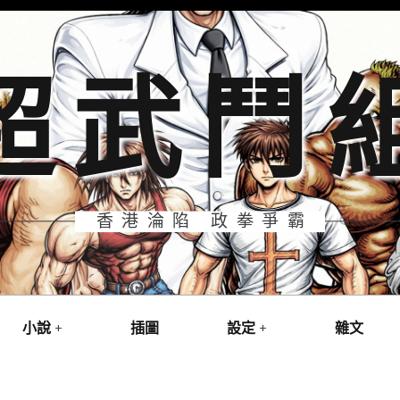
超武鬥
香港淪陷 政拳爭霸
小說
插圖
設定
雜文