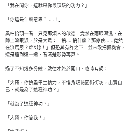
「我在問你，這就是你最頂級的功力？」
「你這是什麼意思？…..！」
奧柏抬頭一看，只見那煩人的啟德，竟然在兩眼濕濕，在
陣上流眼淚，於是大驚：「搞…..搞什麼？那傢伙……竟然
在流馬尿？痴X線！」但恐其有詐之下，並未敢把握機會，
還是退到遠一遠，看清楚形勢再算。
過了不知幾多分鐘，啟德才終於開口，唸唸有詞：
「大哥，你拚盡畢生精力，不惜背叛花園街街坊，出賣自
己，就是為了這種神功？」
「就為了這種神功？」
「大哥，你答我！」