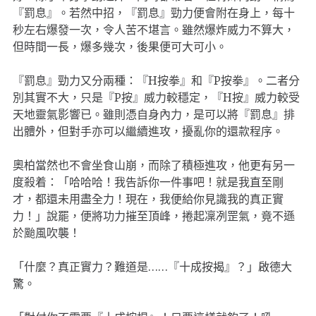
『罰息』。若然中招，『罰息』勁力便會附在身上，每十
秒左右爆發一次，令人苦不堪言。雖然爆炸威力不算大，
但時間一長，爆多幾次，後果便可大可小。
『罰息』勁力又分兩種：『H按拳』和『P按拳』。二者分
別其實不大，只是『P按』威力較穩定，『H按』威力較受
天地靈氣影響已。雖則憑自身內力，是可以將『罰息』排
出體外，但對手亦可以繼續進攻，擾亂你的還款程序。
奧柏當然也不會坐食山崩，而除了積極進攻，他更有另一
度殺着：「哈哈哈！我告訴你一件事吧！就是我直至剛
才，都還未用盡全力！現在，我便給你見識我的真正實
力！」說罷，便將功力摧至頂峰，捲起凜冽罡氣，竟不遜
於颱風吹襲！
「什麼？真正實力？難道是……『十成按揭』？」啟德大
驚。