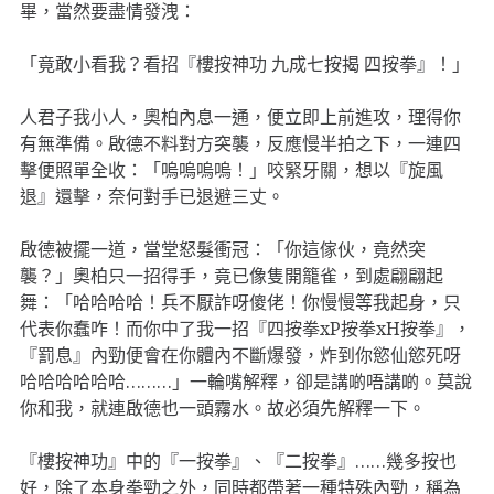
畢，當然要盡情發洩：
「竟敢小看我？看招『樓按神功 九成七按揭 四按拳』！」
人君子我小人，奧柏內息一通，便立即上前進攻，理得你
有無準備。啟德不料對方突襲，反應慢半拍之下，一連四
擊便照單全收：「嗚嗚嗚嗚！」咬緊牙關，想以『旋風
退』還擊，奈何對手已退避三丈。
啟德被擺一道，當堂怒髮衝冠：「你這傢伙，竟然突
襲？」奧柏只一招得手，竟已像隻開籠雀，到處翩翩起
舞：「哈哈哈哈！兵不厭詐呀傻佬！你慢慢等我起身，只
代表你蠢咋！而你中了我一招『四按拳xP按拳xH按拳』，
『罰息』內勁便會在你體內不斷爆發，炸到你慾仙慾死呀
哈哈哈哈哈哈………」一輪嘴解釋，卻是講啲唔講啲。莫說
你和我，就連啟德也一頭霧水。故必須先解釋一下。
『樓按神功』中的『一按拳』、『二按拳』……幾多按也
好，除了本身拳勁之外，同時都帶著一種特殊內勁，稱為