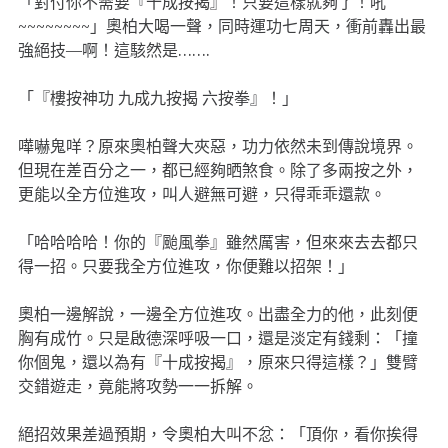
「對付你不需要『十成按揭』！只要這樣就夠了！吼
~~~~~~~~」奧柏大喝一聲，同時運功七周天，衝前轟出最
強絕技—啊！這駭然是…….
「『樓按神功 九成九按揭 六按拳』！」
嘩嚇鬼咩？原來奧柏聲大夾惡，功力依然未到傳說境界。
但現在差百分之一，都已經夠晒煞食。除了多兩按之外，
更能以全方位進攻，叫人避無可避，只得乖乖還款。
「哈哈哈哈！你的『颱風拳』雖然厲害，但來來去去都只
得一招。只要我全方位進攻，你便難以招架！」
奧柏一邊解說，一邊全方位進攻。出盡全力的他，此刻便
胸有成竹。只是啟德深呼吸一口，還是淡定有錢剩：「撞
你個鬼，還以為有『十成按揭』，原來只得這樣？」雙臂
交錯遊走，竟能將攻勢一一拆解。
絕招效果差過預期，令奧柏大叫不忿：「頂你，看你挨得