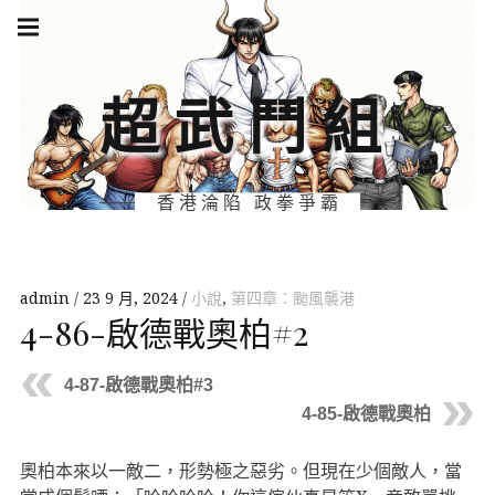
Skip
Main
navigation
to
Menu
content
超武鬥組
香港淪陷 政拳爭霸
admin
23 9 月, 2024
小說
,
第四章：颱風襲港
4-86-啟德戰奧柏#2
4-87-啟德戰奧柏#3
4-85-啟德戰奧柏
奧柏本來以一敵二，形勢極之惡劣。但現在少個敵人，當