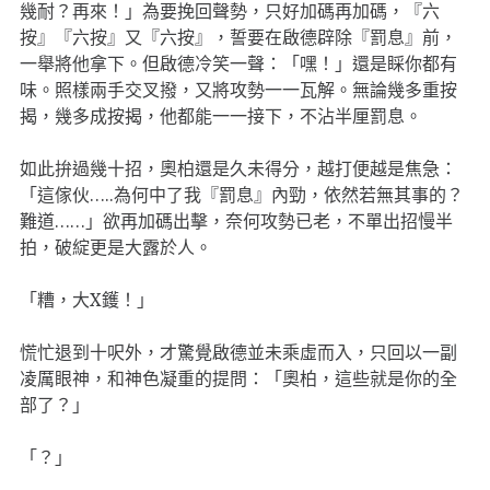
幾耐？再來！」為要挽回聲勢，只好加碼再加碼，『六
按』『六按』又『六按』，誓要在啟德辟除『罰息』前，
一舉將他拿下。但啟德冷笑一聲：「嘿！」還是睬你都有
味。照樣兩手交叉撥，又將攻勢一一瓦解。無論幾多重按
揭，幾多成按揭，他都能一一接下，不沾半厘罰息。
如此拚過幾十招，奧柏還是久未得分，越打便越是焦急：
「這傢伙…..為何中了我『罰息』內勁，依然若無其事的？
難道……」欲再加碼出擊，奈何攻勢已老，不單出招慢半
拍，破綻更是大露於人。
「糟，大X鑊！」
慌忙退到十呎外，才驚覺啟德並未乘虛而入，只回以一副
凌厲眼神，和神色凝重的提問：「奧柏，這些就是你的全
部了？」
「？」