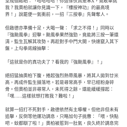
堂成個鬆晒：「哈哈哈哈！你這傢伙真是笨X，竟敢單挑
我？我奧柏就讓你見識一下，『樓按神功』的最高境
界！」說罷便一氣衝前，一招『三按拳』先聲奪人。
但啟德亦準備十足，大喝一聲：「求之不得！」同時以
『強颱風拳』迎擊。颱風拳果然強勁，竟能將三按一筆還
清，監生瓦解其攻勢。再趁對手中門大開，快速竄入其下
盤，上勾拳底線抽擊：
「這就是你的真功夫了？看我的『強颱風拳』！」
絕招猛抽奧柏下腹，捲起強烈熱帶風暴，將其人拋到廿米
高，再成件監生撻落地。若是尋常高手，早已經粉身碎
骨。但奧柏並非尋常人，未死得之餘，還能緩緩撐起：
「嘿……這樣就想打敗我？難啦！」
就算一招打不死對手，啟德依然有主導權。但他非但未有
追擊，反倒等他運功調息，只略加句子挑釁：「喂，快點
吧，蚊都瞓了啦！」奧柏被惹到一肚氣，良久終於調息完