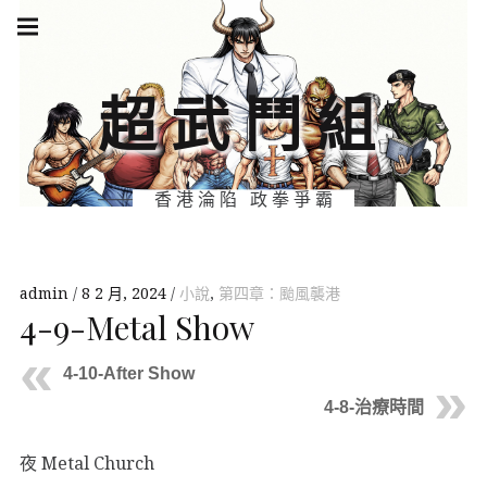
Skip
Main
navigation
to
Menu
content
超武鬥組
香港淪陷 政拳爭霸
admin
8 2 月, 2024
小說
,
第四章：颱風襲港
4-9-Metal Show
4-10-After Show
4-8-治療時間
夜 Metal Church