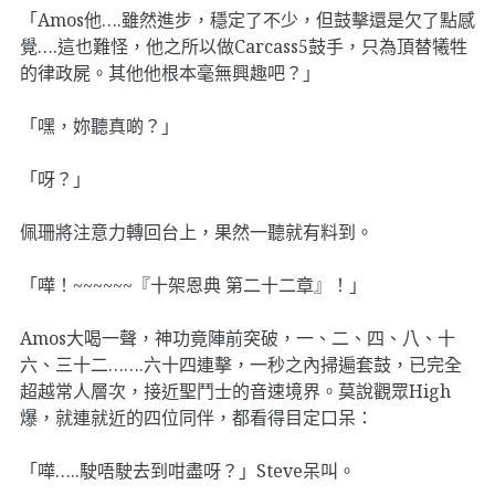
「Amos他….雖然進步，穩定了不少，但鼓擊還是欠了點感
覺….這也難怪，他之所以做Carcass5鼓手，只為頂替犧牲
的律政屍。其他他根本毫無興趣吧？」
「嘿，妳聽真啲？」
「呀？」
佩珊將注意力轉回台上，果然一聽就有料到。
「嘩！~~~~~~『十架恩典 第二十二章』！」
Amos大喝一聲，神功竟陣前突破，一、二、四、八、十
六、三十二…….六十四連擊，一秒之內掃遍套鼓，已完全
超越常人層次，接近聖鬥士的音速境界。莫說觀眾High
爆，就連就近的四位同伴，都看得目定口呆：
「嘩…..駛唔駛去到咁盡呀？」Steve呆叫。