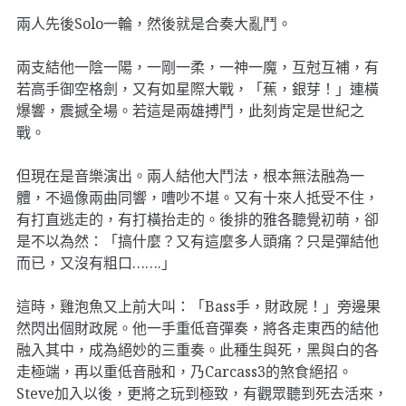
兩人先後Solo一輪，然後就是合奏大亂鬥。
兩支結他一陰一陽，一剛一柔，一神一魔，互尅互補，有
若高手御空格劍，又有如星際大戰，「蕉，銀芽！」連橫
爆響，震撼全場。若這是兩雄搏鬥，此刻肯定是世紀之
戰。
但現在是音樂演出。兩人結他大鬥法，根本無法融為一
體，不過像兩曲同響，嘈吵不堪。又有十來人抵受不住，
有打直逃走的，有打橫抬走的。後排的雅各聽覺初萌，卻
是不以為然：「搞什麼？又有這麼多人頭痛？只是彈結他
而已，又沒有粗口…….」
這時，雞泡魚又上前大叫：「Bass手，財政屍！」旁邊果
然閃出個財政屍。他一手重低音彈奏，將各走東西的結他
融入其中，成為絕妙的三重奏。此種生與死，黑與白的各
走極端，再以重低音融和，乃Carcass3的煞食絕招。
Steve加入以後，更將之玩到極致，有觀眾聽到死去活來，