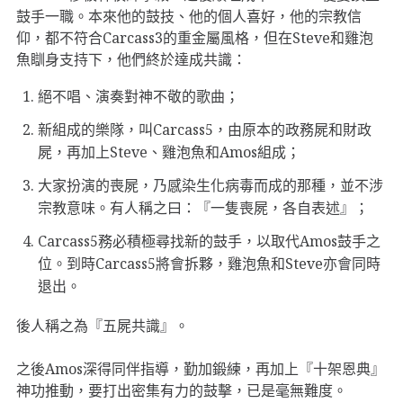
鼓手一職。本來他的鼓技、他的個人喜好，他的宗教信
仰，都不符合Carcass3的重金屬風格，但在Steve和雞泡
魚瞓身支持下，他們終於達成共識：
絕不唱、演奏對神不敬的歌曲；
新組成的樂隊，叫Carcass5，由原本的政務屍和財政
屍，再加上Steve、雞泡魚和Amos組成；
大家扮演的喪屍，乃感染生化病毒而成的那種，並不涉
宗教意味。有人稱之曰：『一隻喪屍，各自表述』；
Carcass5務必積極尋找新的鼓手，以取代Amos鼓手之
位。到時Carcass5將會拆夥，雞泡魚和Steve亦會同時
退出。
後人稱之為『五屍共識』。
之後Amos深得同伴指導，勤加鍛練，再加上『十架恩典』
神功推動，要打出密集有力的鼓擊，已是毫無難度。