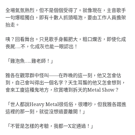
全場氣氛熱烈，但不是個個受得了。就像現在，主音歌手
一句爆粗獨白，即有十數人抓頭嘔泡，要由工作人員擔架
抬走。
咦？回看舞台。只見歌手身軀肥大，粗口爛舌，即使化成
喪屍….不，化成灰也能一眼認出！
「雞泡魚…..雞老師！」
雅各在觀眾群中怪叫——在昨晚的這一刻，他又怎會估
到，自己會叫得出一個名字？天生耳聾的他又怎會想到，
會來工廈這種鬼地方，欣賞嘈到拆天的Metal Show？
「世人都說Heavy Metal很低俗，很嘈吵，但我雅各踏進
這裡的那一刻，就從沒想過要離開！」
「不管是怎樣的考驗，我都一X定通過！」