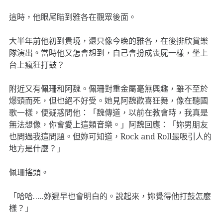
這時，他眼尾瞄到雅各在觀眾後面。
大半年前他初到貴境，還只像今晚的雅各，在後排欣賞樂
隊演出。當時他又怎會想到，自己會扮成喪屍一樣，坐上
台上瘋狂打鼓？
附近又有佩珊和阿魏。佩珊對重金屬毫無興趣，雖不至於
爆頭而死，但也絕不好受。她見阿魏歡喜狂舞，像在聽國
歌一樣，便疑惑問他：「魏傳道，以前在教會時，我真是
無法想像，你會愛上這類音樂。」阿魏回應：「妳男朋友
也問過我這問題。但妳可知道，Rock and Roll最吸引人的
地方是什麼？」
佩珊搖頭。
「哈哈…..妳遲早也會明白的。說起來，妳覺得他打鼓怎麼
樣？」