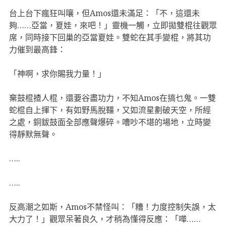
台上台下瘋狂叫嚷，但Amos還未滿足：「不，這還未
夠……亞當，夏娃，來吧！」靈機一觸，立即拋雙棍往觀眾
席，同時接下回巢的亞當夏娃。雙蛇在其手變棍，將其功
力催到最高鋒：
「神啊，求你賜我力量！」
棄鼓棍揸人棍，還要谷盡功力，不知Amos在搞乜鬼。一雙
蛇棍自上揮下，有如野馬脫韁，又如流星劃破天空，所經
之處，銅鈸鼓面全部應聲爆碎。嘈吵不堪的場地，立時變
得靜默無聲。
…..
…..
反高潮之如斯，Amos不禁怪叫：「糟！力度控制失誤，太
大力了！」觀眾呆著良久，才稍為懂得反應：「嘩……