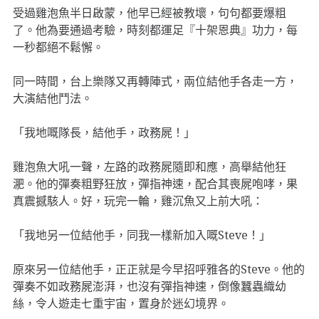
受過雞泡魚半日啟蒙，他早已經被教壞，句句都要爆粗
了。他為要通過考驗，時刻都運足『十架恩典』功力，每
一秒都絕不鬆懈。
同一時間，台上樂隊又再轉陣式，兩位結他手各走一方，
大演結他鬥法。
「我地嘅隊長，結他手，政務屍！」
雞泡魚大吼一聲，左路的政務屍隨即和應，高舉結他狂
淝。他的彈奏粗野狂放，彈指神速，配合其喪屍咆哮，果
真震撼駭人。好，玩完一輪，雞沉魚又上前大吼：
「我地另一位結他手，同我一樣新加入嘅Steve！」
原來另一位結他手，正正就是今早招呼雅各的Steve。他的
彈奏不如政務屍澎湃，也沒有彈指神速，倒像蠶蟲織幼
絲，令人遊走七重宇宙，置身於迷幻境界。