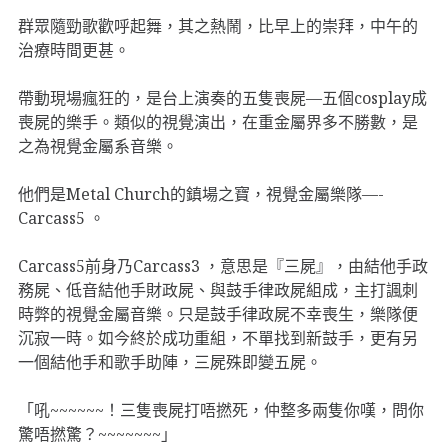
群眾隨勁歌歡呼起舞，其之熱鬧，比早上的崇拜，中午的
治療時間更甚。
帶動現場瘋狂的，是台上演奏的五隻喪屍—五個cosplay成
喪屍的樂手。類似的視覺演出，在重金屬界多不勝數，是
之為視覺金屬系音樂。
他們是Metal Church的鎮場之寶，視覺金屬樂隊—-
Carcass5 。
Carcass5前身乃Carcass3 ，意思是『三屍』，由結他手政
務屍、低音結他手財政屍、與鼓手律政屍組成，主打諷刺
時弊的視覺金屬音樂。只是鼓手律政屍不幸喪生，樂隊便
沉寂一時。如今終於成功重組，不單找到新鼓手，更有另
一個結他手和歌手助陣，三屍殊即變五屍。
「吼~~~~~~！三隻喪屍打唔撚死，仲整多兩隻你嘆，問你
驚唔撚驚？~~~~~~~」