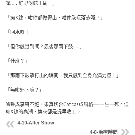
嘩……好野呀蛇王周！」
「痴X線，咁你都做得出，咁仲駛玩落去嘅？」
「回水呀！」
「但你感覺到嗎？最後那兩下鼓…..」
「什麼？」
「那兩下鼓擊打出的瞬間，我只感到全身充滿力量！」
「無咁邪下嘛？」
噓聲與掌聲不絕，果真切合Carcass5風格—-一生一死。但
痴X線的高潮，換來卻是提早收工。
4-10-After Show
4-8-治療時間