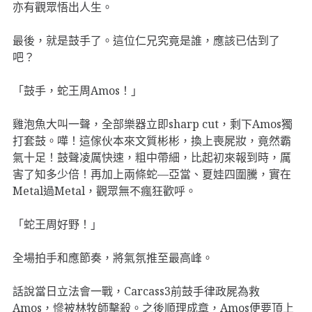
亦有觀眾悟出人生。
最後，就是鼓手了。這位仁兄究竟是誰，應該已估到了
吧？
「鼓手，蛇王周Amos！」
雞泡魚大叫一聲，全部樂器立即sharp cut，剩下Amos獨
打套鼓。嘩！這傢伙本來文質彬彬，換上喪屍妝，竟然霸
氣十足！鼓聲凌厲快速，粗中帶細，比起初來報到時，厲
害了知多少倍！再加上兩條蛇—亞當、夏娃四圍騰，實在
Metal過Metal，觀眾無不瘋狂歡呼。
「蛇王周好野！」
全場拍手和應節奏，將氣氛推至最高峰。
話說當日立法會一戰，Carcass3前鼓手律政屍為救
Amos，慘被林牧師擊殺。之後順理成章，Amos便要頂上