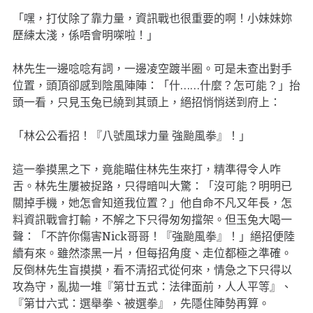
「嘿，打仗除了靠力量，資訊戰也很重要的啊！小妹妹妳
歷練太淺，係唔會明㗎啦！」
林先生一邊唸唸有詞，一邊凌空踱半圈。可是未查出對手
位置，頭頂卻感到陰風陣陣：「什……什麼？怎可能？」抬
頭一看，只見玉兔已繞到其頭上，絕招悄悄送到府上：
「林公公看招！『八號風球力量 強颱風拳』！」
這一拳摸黑之下，竟能瞄住林先生來打，精準得令人咋
舌。林先生屢被捉路，只得暗叫大驚：「沒可能？明明已
關掉手機，她怎會知道我位置？」他自命不凡又年長，怎
料資訊戰會打輸，不解之下只得匆匆擋架。但玉兔大喝一
聲：「不許你傷害Nick哥哥！『強颱風拳』！」絕招便陸
續有來。雖然漆黑一片，但每招角度、走位都極之準確。
反倒林先生盲摸摸，看不清招式從何來，情急之下只得以
攻為守，亂拋一堆『第廿五式：法律面前，人人平等』、
『第廿六式：選舉拳、被選拳』，先隱住陣勢再算。