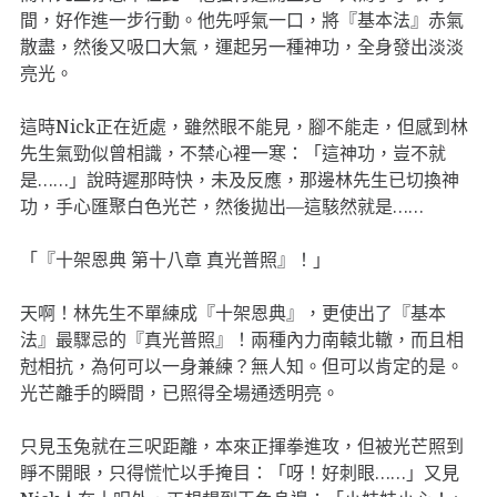
間，好作進一步行動。他先呼氣一口，將『基本法』赤氣
散盡，然後又吸口大氣，運起另一種神功，全身發出淡淡
亮光。
這時Nick正在近處，雖然眼不能見，腳不能走，但感到林
先生氣勁似曾相識，不禁心裡一寒：「這神功，豈不就
是……」說時遲那時快，未及反應，那邊林先生已切換神
功，手心匯聚白色光芒，然後拋出—這駭然就是……
「『十架恩典 第十八章 真光普照』！」
天啊！林先生不單練成『十架恩典』，更使出了『基本
法』最驟忌的『真光普照』！兩種內力南轅北轍，而且相
尅相抗，為何可以一身兼練？無人知。但可以肯定的是。
光芒離手的瞬間，已照得全場通透明亮。
只見玉兔就在三呎距離，本來正揮拳進攻，但被光芒照到
睜不開眼，只得慌忙以手掩目：「呀！好刺眼……」又見