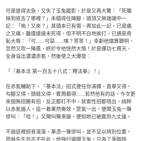
可是退得太急，又失了玉兔蹤影，於是又再大驚：「死𡃁
妹到底去了哪裡？」未穩得住陣腳，頭頂又無端端中一
記：「嗚！又來？」其頭本已有傷，再加此一記，已是痛
之又痛。雖還遠遠未死得，但不明不白地挨打，已通是奇
恥大辱：「可……可惡……咦？等等！」幸虧他還算聰明，
忽然又吹一陣風，終於令他恍然大悟！於是運功七周天，
全身溢出濃濃赤氣，然後使之大爆發：
「『基本法 第一百五十八式：釋法拳』！」
在赤氣輔助下，『基本法』招式便任你演繹，直拳又得，
勾腳又得，頭錘又得，賓周都得……若然他有的話。今次更
來個無招勝有招，反正都打不中，就索性招都唔出，純粹
以赤氣逼人。這一着果然奏效，罡氣一出，便聞玉兔一聲
慘叫：「哇！」又聞叫聲漸遠，便知她已被震到九丈遠。
不過這裡迴音蕩蕩，單憑一聲慘叫，並不足以辨別位置。
而林先生亦志不在此，他強行逼開玉兔，只為了爭取時