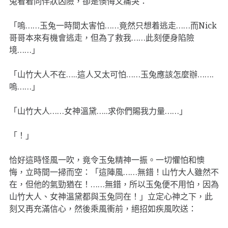
兔看着同伴狀凶險，卻是懊悔又痛哭：
「嗚……玉兔一時間太害怕……竟然只想着逃走……而Nick
哥哥本來有機會逃走，但為了救我……此刻便身陷險
境……」
「山竹大人不在…..這人又太可怕……玉兔應該怎麼辦…….
嗚……」
「山竹大人……女神溫黛…..求你們賜我力量……」
「！」
恰好這時怪風一吹，竟令玉兔精神一振。一切懼怕和懊
悔，立時間一掃而空：「這陣風……無錯！山竹大人雖然不
在，但他的氣勁猶在！……無錯，所以玉兔便不用怕，因為
山竹大人、女神溫黛都與玉兔同在！」立定心神之下，此
刻又再充滿信心，然後乘風衝前，絕招如疾風吹送：