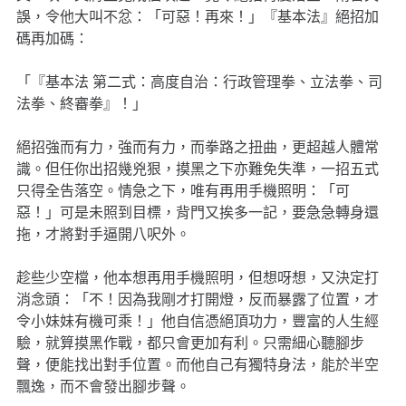
誤，令他大叫不忿：「可惡！再來！」『基本法』絕招加
碼再加碼：
「『基本法 第二式：高度自治：行政管理拳、立法拳、司
法拳、終審拳』！」
絕招強而有力，強而有力，而拳路之扭曲，更超越人體常
識。但任你出招幾兇狠，摸黑之下亦難免失準，一招五式
只得全告落空。情急之下，唯有再用手機照明：「可
惡！」可是未照到目標，背門又挨多一記，要急急轉身還
拖，才將對手逼開八呎外。
趁些少空檔，他本想再用手機照明，但想呀想，又決定打
消念頭：「不！因為我剛才打開燈，反而暴露了位置，才
令小妹妹有機可乘！」他自信憑絕頂功力，豐富的人生經
驗，就算摸黑作戰，都只會更加有利。只需細心聽腳步
聲，便能找出對手位置。而他自己有獨特身法，能於半空
飄逸，而不會發出腳步聲。