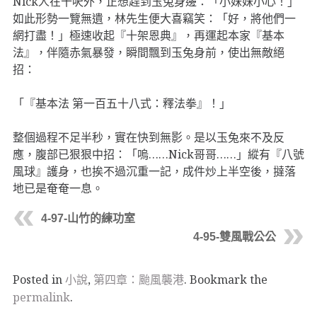
Nick人在十呎外，正想趕到玉兔身邊：「小妹妹小心！」
如此形勢一覽無遺，林先生便大喜竊笑：「好，將他們一
網打盡！」極速收起『十架恩典』，再運起本家『基本
法』，伴隨赤氣暴發，瞬間飄到玉兔身前，使出無敵絕
招：
「『基本法 第一百五十八式：釋法拳』！」
整個過程不足半秒，實在快到無影。是以玉兔來不及反
應，腹部已狠狠中招：「嗚……Nick哥哥……」縱有『八號
風球』護身，也挨不過沉重一記，成件炒上半空後，撻落
地已是奄奄一息。
4-97-山竹的練功室
4-95-雙風戰公公
Posted in
小說
,
第四章：颱風襲港
. Bookmark the
permalink
.