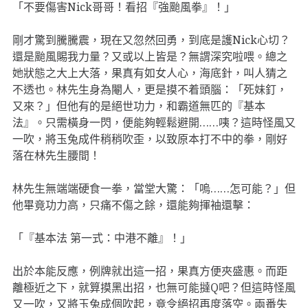
「不要傷害Nick哥哥！看招『強颱風拳』！」
剛才驚到騰騰震，現在又忽然回勇，到底是護Nick心切？
還是颱風賜我力量？又或以上皆是？無謂深究啦喂。總之
她狀態之大上大落，果真有如女人心，海底針，叫人猜之
不透也。林先生身為閹人，更是摸不着頭腦：「死妹釘，
又來？」但他有的是絕世功力，和霸道無匹的『基本
法』。只需橫身一閃，便能夠輕鬆避開……咦？這時怪風又
一吹，將玉兔成件稍稍吹歪，以致原本打不中的拳，剛好
落在林先生腰間！
林先生無端端硬食一拳，當堂大驚：「嗚……怎可能？」
但
他畢竟功力高，只痛不傷之餘，還能夠揮袖還擊：
「『基本法 第一式：中港不離』！」
出於本能反應，例牌就出這一招，果真方便夾盛惠。而距
離極近之下，就算摸黑出招，也無可能撻Q吧？但這時怪風
又一吹，又將玉兔成個吹起，竟令絕招再度落空。兩番失