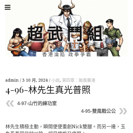
Skip
Main
navigation
to
Menu
content
超武鬥組
香港淪陷 政拳爭霸
admin
3 10 月, 2024
小說
,
第四章：颱風襲港
4-96-林先生真光普照
4-97-山竹的練功室
4-95-雙風戰公公
林先生積極主動，瞬間便便重創Nick雙腿。而另一邊，玉