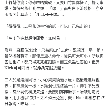
山竹幫你痾；你碌嘢唔夠硬，又要山竹幫你搓？」擺明串
爆，氣得飛燕七孔生煙：「你！」而對白下流賤格，亦令
玉兔面紅耳赤：「Nick哥哥你……！」
「得得得…….飛燕你害怕的話，可以自己先走的！」
「哼！你這就想使開我？無咁易！」
飛燕一直跟住Nick，只為應山竹之命，監視其一舉一動。
若然擅離職守，那便是違抗命令，後果可大可小。所以再
害怕也好，都只得死死氣跟隨。而玉兔雖也害怕，但有
Nick哥哥同行，就能夠克服恐懼。
三人於是繼續同行，小心翼翼繞過水簾，然後走進洞裡
去。和神風洞一樣，水簾洞也是漆黑一片，伸手不見五
指。當然現代科技先進，要照明亦非難事。唔駛用電筒
嘅，用手機就得啦。之不過玉兔無手機，Nick那部亦在昨
日報銷，唯有……