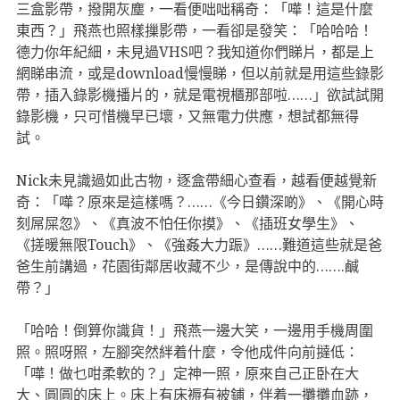
三盒影帶，撥開灰塵，一看便咄咄稱奇：「嘩！這是什麼
東西？」飛燕也照樣摷影帶，一看卻是發笑：「哈哈哈！
德力你年紀細，未見過VHS吧？我知道你們睇片，都是上
網睇串流，或是download慢慢睇，但以前就是用這些錄影
帶，插入錄影機播片的，就是電視櫃那部啦……」欲試試開
錄影機，只可惜機早已壞，又無電力供應，想試都無得
試。
Nick未見識過如此古物，逐盒帶細心查看，越看便越覺新
奇：「嘩？原來是這樣嗎？……《今日鑽深啲》、《開心時
刻屌屎忽》、《真波不怕任你摸》、《插班女學生》、
《搓暖無限Touch》、《強姦大力䟴》……難道這些就是爸
爸生前講過，花園街鄰居收藏不少，是傳說中的…….鹹
帶？」
「哈哈！倒算你識貨！」飛燕一邊大笑，一邊用手機周圍
照。照呀照，左腳突然絆着什麼，令他成件向前撻低：
「嘩！做乜咁柔軟的？」定神一照，原來自己正卧在大
大、圓圓的床上。床上有床褥有被鋪，伴着一攤攤血跡，