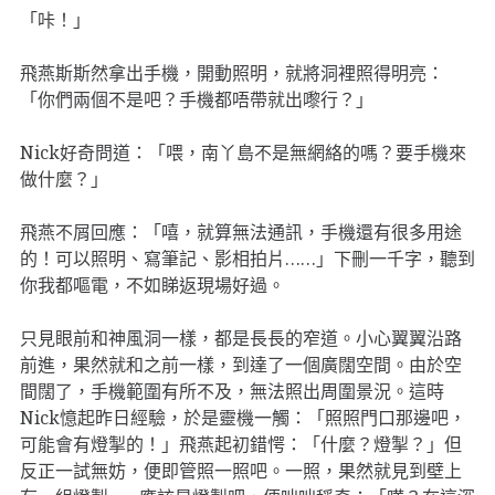
「咔！」
飛燕斯斯然拿出手機，開動照明，就將洞裡照得明亮：
「你們兩個不是吧？手機都唔帶就出嚟行？」
Nick好奇問道：「喂，南丫島不是無網絡的嗎？要手機來
做什麼？」
飛燕不屑回應：「嘻，就算無法通訊，手機還有很多用途
的！可以照明、寫筆記、影相拍片……」下刪一千字，聽到
你我都嘔電，不如睇返現場好過。
只見眼前和神風洞一樣，都是長長的窄道。小心翼翼沿路
前進，果然就和之前一樣，到達了一個廣闊空間。由於空
間闊了，手機範圍有所不及，無法照出周圍景況。這時
Nick憶起昨日經驗，於是靈機一觸：「照照門口那邊吧，
可能會有燈掣的！」飛燕起初錯愕：「什麼？燈掣？」但
反正一試無妨，便即管照一照吧。一照，果然就見到壁上