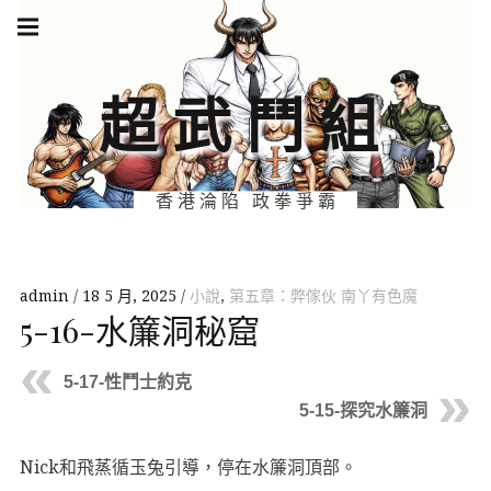
Skip
Main
navigation
to
Menu
content
超武鬥組
香港淪陷 政拳爭霸
admin
18 5 月, 2025
小說
,
第五章：弊傢伙 南丫有色魔
5-16-水簾洞秘窟
5-17-性鬥士約克
5-15-探究水簾洞
Nick和飛蒸循玉兔引導，停在水簾洞頂部。