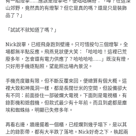
有一組燈掣……應該是燈掣吧，便咄咄稱奇：「嘩？在這深
山郊野，竟然真的有燈掣？但它是真的嗎？還是只是裝飾
品了？」
「試試不就知道了嗎？」
Nick說畢，已經飛身跑到壁邊。只可惜按勻三個燈掣，全
場都無半點反應。飛燕見狀便大笑：「哈哈哈！這裡已荒
廢多年，怎會還有電力供應了？哈哈哈哈……」既沒有燈，
只好用手機逐點照，望能照出場內景況。
手機亮度雖有限，但不斷反覆來回，便總算有個大概。這
裡大致和神風洞一樣，都是長闊廿米的空間，但設備卻大
有不同：前面掛住一部破爛大電視，下面則是電視櫃，有
錄影機和遊戲機，但款式最少有十年前。而且到處都是塵
埃和蜘蛛絲，明顯已失修多年。
再看右邊，牆邊擺着一個櫃，已經爛到幾乎塌下，是以其
上的錄影帶，都有大半跌了落地。Nick好奇之下，執起兩