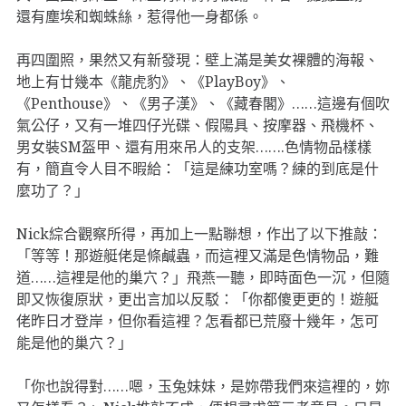
還有塵埃和蜘蛛絲，惹得他一身都係。
再四圍照，果然又有新發現：壁上滿是美女裸體的海報、
地上有廿幾本《龍虎豹》、《PlayBoy》、
《Penthouse》、《男子漢》、《藏春閣》……這邊有個吹
氣公仔，又有一堆四仔光碟、假陽具、按摩器、飛機杯、
男女裝SM盔甲、還有用來吊人的支架…….色情物品樣樣
有，簡直令人目不暇給：「這是練功室嗎？練的到底是什
麼功了？」
Nick綜合觀察所得，再加上一點聯想，作出了以下推敲：
「等等！那遊艇佬是條鹹蟲，而這裡又滿是色情物品，難
道……這裡是他的巢穴？」飛燕一聽，即時面色一沉，但隨
即又恢復原狀，更出言加以反駁：「你都傻更更的！遊艇
佬昨日才登岸，但你看這裡？怎看都已荒廢十幾年，怎可
能是他的巢穴？」
「你也說得對……嗯，玉兔妹妹，是妳帶我們來這裡的，妳