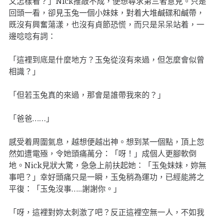
又怎樣看？」Nick推敲不成，便想尋求第三者意見。只是
回頭一看，卻見玉兔一個小妹妹，對着大堆鹹碟和鹹帶，
既沒有興奮蕩漾，也沒有貞節恐慌，而只是呆呆站着，一
邊唸唸有詞：
「這裡到底是什麼地方？玉兔從沒有來過，但怎麼會似曾
相識？」
「但若玉兔真的來過，那會是誰帶我來的？」
「爸爸……」
感受着周圍氣息，越想便越出神。想到某一個點，頂上忽
然如遭電殛，令她頭痛萬分：「呀！」成個人更腳軟倒
地。Nick見狀大驚，急急上前扶起她：「玉兔妹妹，妳無
事吧？」幸好頭痛只是一瞬，玉兔稍為運功，已經能將之
平復：「玉兔沒事…..謝謝你。」
「呀，這裡對妳太刺激了吧？反正這裡空無一人，不如我