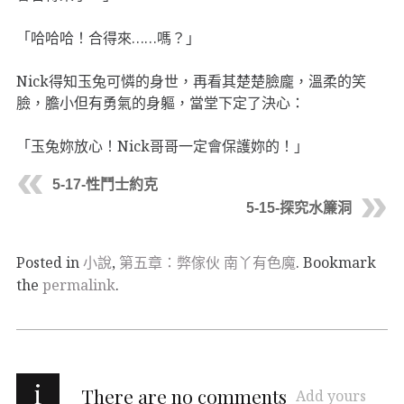
「哈哈哈！合得來……嗎？」
Nick得知玉兔可憐的身世，再看其楚楚臉龐，溫柔的笑
臉，膽小但有勇氣的身軀，當堂下定了決心：
「玉兔妳放心！Nick哥哥一定會保護妳的！」
5-17-性鬥士約克
5-15-探究水簾洞
Posted in
小說
,
第五章：弊傢伙 南丫有色魔
. Bookmark
the
permalink
.
i
There are no comments
Add yours