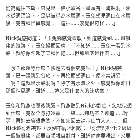
從高處往下望，只見是一條小峽谷，盡頭有一海蝕洞，溪
水從洞頂流下，是以被稱為水簾洞。玉兔望見洞口在水簾
後，竟有種怪異感覺：「這裡……感覺很奇怪……」
Nick疑惑問道：「玉兔妳感覺靈敏，難道感覺到……遊艇
佬的蹤跡？」玉兔搖頭回應：「不知道…….玉兔一看到水
簾，就好像勾起了某種回憶……但那到底是什麼……」
「哦？那還等什麼？快進去看個究竟吧！」Nick咧笑一
聲，已一躍跳到谷底下。再抬頭望洞口，便不禁訝異：
「啊？這就是水簾洞嗎？除了有水流之外，感覺就像昨日
那個神風洞，難道……這又是什麼人的練功室？」
玉兔和飛燕也隨後跳落。飛燕聽到Nick的對白，忽地似想
到什麼，竟然全身打冷震：「練……練功室？難道……等
等！再進去會很危險，不如先回去請示山竹大人…..」但
Nick睬你都有味，反倒不屑地回敬：「你無嘢吓化？區區
一個遊艇佬，都要首領親自對付？難道你痾屎唔出，又要