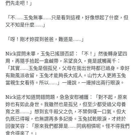
們先走吧！」
「不……玉兔無事……只是看到這裡，好像想起了什麼，但
又不知是什麼……」
「呀！剛才妳提到爸爸，難道是……」
Nick提問未畢，玉兔已搖頭否認：「不！」然後轉身望四
周，再隨手拾起一盒鹹帶，呆望良久，竟是感觸萬千：
「其實……玉兔是個孤兒，父母在我出世時都已過身。幸好
有颱風派收留，玉兔才能夠長大成人。山竹大人更將玉兔
當親生女看待。所以……」一邊說，一邊掉出兩行眼淚。
Nick這才知道問錯問題，急急安慰補鑊：「對不起，原來
妳也有如此身世。我雖然也是孤兒，但至少都受過父母養
育之恩…….」想到玄牛殺父之仇，不禁倒嘆一口氣。但大
仇既已得報，也無謂再多多記掛。玉兔拭乾眼淚，才終於
回復笑容：「原來我們都算是……同病相憐呢。怪不得我們
會合得來了。」