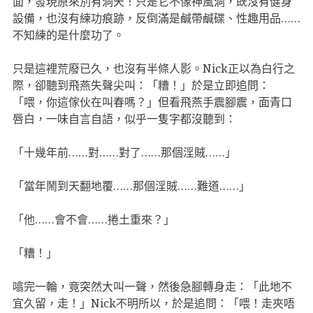
面，發現原來別有洞天！只是它不像神風洞，既沒有健身
設備，也沒有練功痕跡，反倒滿是鹹帶鹹碟、性趣用品……
不知練的是什麼功了。
只是這裡荒廢已久，也沒有半條人影。Nick正以為白行之
際，卻聽到飛燕失聲尖叫：「糟！」於是立即追問：
「喂，你這傢伙在叫春嗎？」但看飛燕手震腳震，面青口
唇白，一味自言自語，似乎一隻字都沒聽到：
「十幾年前……對……對了……那個淫賊……」
「當年鬧到天翻地覆……那個淫賊……難道……」
「他……會不會……捲土重來？」
「糟！」
噏完一輪，竟突然大叫一聲，然後急腳轉身走：「此地不
宜久留，走！」Nick不明所以，於是追問：「喂！走夾唔