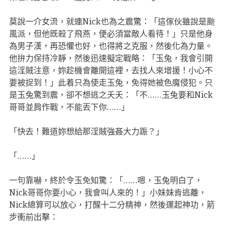
莫說一介女流，就連Nick也為之震驚：「這傢伙雖說是颱
風派，但他既殺了飛燕，便必須當敵人看待！」只是他身
為男子漢，再恐懼也好，也得將之克服，然後化為力量。
他拚力保持冷靜，然後迅速擬定戰略：「玉兔，我會引開
這淫賊注意，妳趁機會離開這裡，去找人來增援！小心不
要被捉到！」此着只為使走玉兔，免得她被色魔侵犯。只
是玉兔驚到震，卻不想逃之夭夭：「不……玉兔要和Nick
哥哥並肩作戰，不能丟下你……」
「快去！難道妳想給那淫賊強姦大力䟴？」
「……」
一句靠嚇，終於令玉免知驚：「……嗯，玉兔明白了，
Nick哥哥你要小心，我會叫人來的！」小妹妹肯逃離，
Nick總算可以放心，打醒十二分精神，然後運起神功，箭
步衝前出擊：