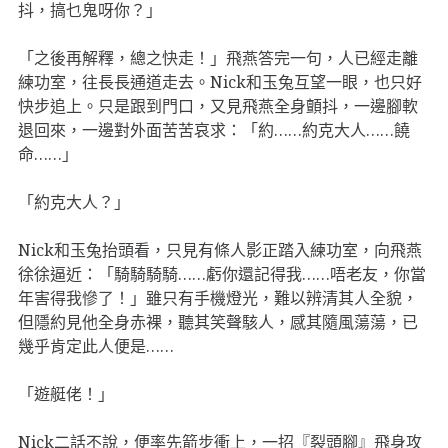
抖，搞乜鬼呀你？」
「之後再解釋，總之快走！」飛燕答完一句，人已經走離
練功室，往長長通道走去。Nick和玉兔互望一眼，也只好
快步追上。只是跟到門口，又見飛燕全身顫抖，一邊腳軟
退回來，一邊對外面苦苦哀求：「約……約克大人……饒
命……」
「約克大人？」
Nick和玉兔抬頭看，只見有條人影正踏入練功室，向飛燕
徐徐逼近：「騎騎騎騎……虧你還記得我……唔老友，你當
年害得我慘了！」雖只有手機燈光，難以辨清其人全貌，
但隱約見他全身赤裸，聽其笑聲駭人，感其隨風蕩蕩，已
幾乎肯定此人便是……
「遊艇佬！」
Nick二話不說，便率先箭步衝上，一招『裂頭腳』飛身攻