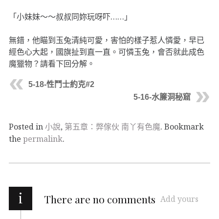
「小妹妹～～叔叔同妳玩呀吓……」
無錯，他瞄到玉兔清純可愛，害怕的樣子惹人憐愛，早已
經色心大起，國旗扯到直一直。可憐玉兔，會否就此成色
魔獵物？請看下回分解。
5-18-性鬥士約克#2
5-16-水簾洞秘窟
Posted in
小說
,
第五章：弊傢伙 南丫有色魔
. Bookmark
the
permalink
.
i
There are no comments
Add yours