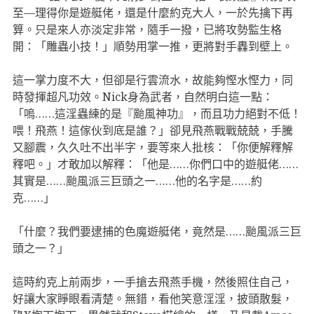
至—理得你是遊艇佬，還是什麼約克大人，一於先擒下再
算。只是來人亦淡定非常，隨手一撥，已將攻勢監生格
開：「雕蟲小技！」順勢用掌一推，更將對手轟到壁上。
這一掌力度不大，但卻是行雲流水，故能夠慳水慳力，同
時發揮超凡功效。Nick身為武者，自然明白這一點：
「嗚……這淫蟲練的是『颱風神功』，而且功力絕對不低！
喂！飛燕！這傢伙到底是誰？」卻見飛燕戰戰兢兢，手騰
又腳震，久久吐不出半字，要等來人批核：「你便解釋解
釋吧。」才敢加以解釋：「他是……你們口中的遊艇佬……
其實是……颱風派三巨頭之一……他的名字是……約
克……」
「什麼？我們要逮捕的色魔遊艇佬，竟然是……颱風派三巨
頭之一？」
這時約克上前兩步，一手搶去飛燕手機，然後照住自己，
好讓大家睜眼看清楚。無錯，看他笑意淫淫，披頭散髮，