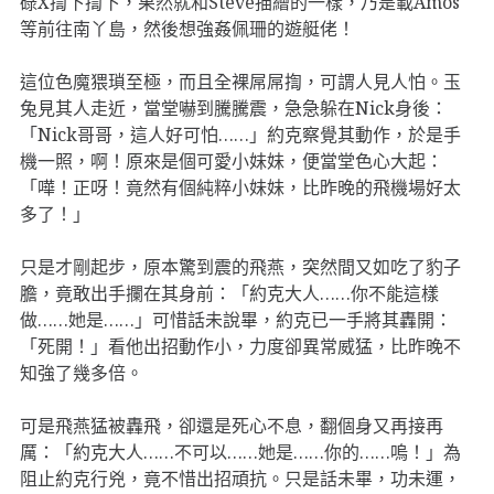
碌X揈下揈下，果然就和Steve描繪的一樣，乃是載Amos
等前往南丫島，然後想強姦佩珊的遊艇佬！
這位色魔猥瑣至極，而且全裸屌屌揈，可謂人見人怕。玉
兔見其人走近，當堂嚇到騰騰震，急急躲在Nick身後：
「Nick哥哥，這人好可怕……」約克察覺其動作，於是手
機一照，啊！原來是個可愛小妹妹，便當堂色心大起：
「嘩！正呀！竟然有個純粹小妹妹，比昨晚的飛機場好太
多了！」
只是才剛起步，原本驚到震的飛燕，突然間又如吃了豹子
膽，竟敢出手攔在其身前：「約克大人……你不能這樣
做……她是……」可惜話未說畢，約克已一手將其轟開：
「死開！」看他出招動作小，力度卻異常威猛，比昨晚不
知強了幾多倍。
可是飛燕猛被轟飛，卻還是死心不息，翻個身又再接再
厲：「約克大人……不可以……她是……你的……嗚！」為
阻止約克行兇，竟不惜出招頑抗。只是話未畢，功未運，