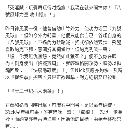
「死淫賊，玩賓周玩得咁過癮？我現在就來閹掉你！『八
號風球力量 收山腳』！」
昨日神風洞一役，他曾借助山竹外力，使功力增至『九號
風球』。但如今外力耗盡，他便只能食自己，谷起自身的
『八號風球』。不過內力雖略減，招式卻依然狠辣，飛腿
直取約克下體，意圖拆其祠堂也。但約克咧笑一聲：
「嘿，你我無仇無怨，竟然如此狼死？」便不放你在眼
內。側身使出『搖擺賓周』，就輕鬆格開攻勢，順勢以拋
鎚回敬：「『快感喺鞭度』！」但Nick反應亦夠快，及時
以『提名拳』招架。只是正欲還擊，對方絕招又已殺到：
「『廿二世紀插人兩鑊』！」
右拳和碌嘢同時出擊，可謂右中開弓，是以毫無破綻。
Nick見無機可乘，唯有暗嘆一聲：「痴線！」先退一步為
妙。而約克亦無乘勝追擊，因為他的目標，由始至終都只
有……