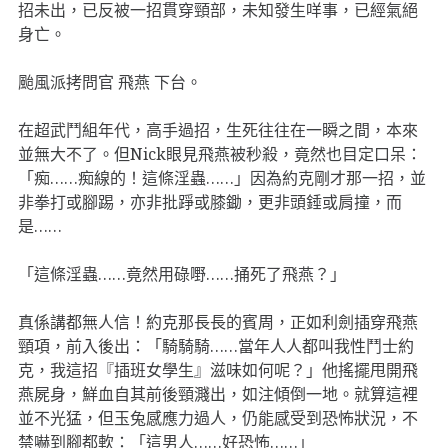
招未出，已反被一招貫穿頸部，未知發生咩事，已經氣絕
身亡。
颱風派拷問官 飛燕 下台。
在超武鬥組年代，高手過招，生死往往在一瞬之間，本來
並無大不了。但Nick眼見飛燕被秒殺，竟然也目定口呆：
「痴……痴線的！這條淫蟲……」因為約克剛才那一招，並
非拳打或腳踢，亦非批踭或膝鋤，更非頭錘或肩撞，而
是……
「這條淫蟲……竟然用碌嘢……捅死了飛燕？」
真係講都無人信！約克那長長的賓周，正如利劍插穿飛燕
頸項，前入後出：「騎騎騎……當年人人都叫我性鬥士約
克，我這招『插班女學生』滋味如何呢？」他搖擺甩開飛
燕屍身，鮮血自其前後頸濺出，如注傾倒一地。就算這裡
並不光猛，但玉兔感應力過人，仍能感受到恐怖狀況，不
禁嚇到腳都軟：「這男人……好恐怖……」