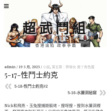
Skip
Main
navigation
to
Menu
content
超武鬥組
香港淪陷 政拳爭霸
admin
19 5 月, 2025
小說
,
第五章：弊傢伙 南丫有色魔
5-17-性鬥士約克
5-18-性鬥士約克#2
5-16-水簾洞秘窟
Nick和飛燕、玉兔搜捕遊艇佬，搜呀搜，搜到水簾洞裡