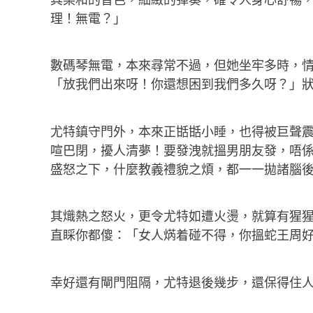
理！無電？」
數碼琴無電，本來尋常不過，但她坐牢多時，
「放我們出來呀！你還想困到我們多久呀？」
尤特鎮守門外，本來正甛甛小睡，也得被巨聲
喧巴閉，擾人清夢！要發洩就搵男朋友發，唔
盛怒之下，什麼教義禮貌之煩，都一一拋諸腦
其熾熱之怒火，更令尤特如遭火燙，就算有猩猩
直睬你都傻：「女人焫着碰不得，你搵蛇王周好
幸好還有閘門阻隔，尤特退後幾步，還保得住人