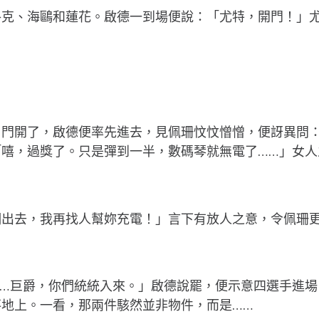
洛克、海鷗和蓮花。啟德一到場便說：「尤特，開門！」
。門開了，啟德便率先進去，見佩珊忟忟憎憎，便訝異問
「嘻，過獎了。只是彈到一半，數碼琴就無電了……」女人
們出去，我再找人幫妳充電！」言下有放人之意，令佩珊更
……巨爵，你們統統入來。」啟德說罷，便示意四選手進場
地上。一看，那兩件駭然並非物件，而是……