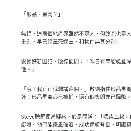
「形品、星寓？」
無錯，這兩個地產界雖然不是人，但終究也是
重創，早已經暈死過去，和物件無甚分別。
安頓好新囚犯，啟德便問：「昨日有兩艘艇登岸：
他。」
「哦？我正正就想講這個。」啟德指住形品星
死；形品星寓都已被捕，還有個奧朗亦已歸降，
Steve聽罷便甚疑惑，於是問道：「喂柴二
艇嫂。他們能乘風破浪，成功駕艇登島，明顯極