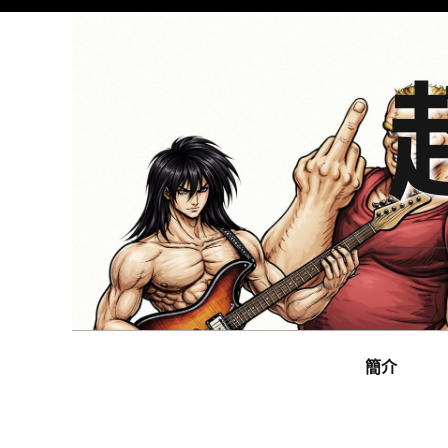
Skip
to
content
Main
navigation
簡介