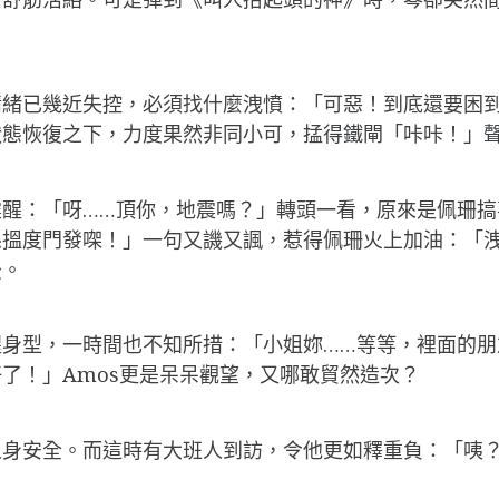
情緒已幾近失控，必須找什麼洩憤：「可惡！到底還要困
狀態恢復之下，力度果然非同小可，掹得鐵閘「咔咔！」
震醒：「呀……頂你，地震嗎？」轉頭一看，原來是佩珊搞
係搵度門發㗎！」一句又譏又諷，惹得佩珊火上加油：「
後。
身型，一時間也不知所措：「小姐妳……等等，裡面的朋友
了！」Amos更是呆呆觀望，又哪敢貿然造次？
身安全。而這時有大班人到訪，令他更如釋重負：「咦？