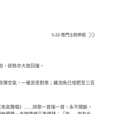
5-22-性鬥士的伴侶
蓄銳，狀態亦大致回復。
默默彈空氣，一邊苦思對策；雞泡魚已增肥至三百
來高聲唱》…….詩歌一首接一首，永不間斷。
無晒聲，令她情緒又再爆錶：「豈……豈有此