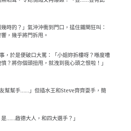
到幾時的？」氣沖沖衝到門口，掹住鐵閘狂叫：
聲響，幾乎將門拆甩。
事，於是便破口大罵：「小姐妳拆樓呀？喺度嘈
洩憤？將你個頭扭甩，就洩到我心頭之恨啦！」
幫幫手……」但插水王和Steve齊齊耍手，簡
是……啟德大人，和四大選手？」