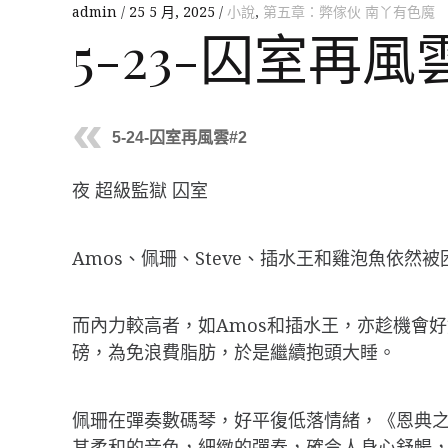
admin
25 5 月, 2025
小說
,
第五章：弊傢伙 南丫有色魔
5-23-囚室再風
5-24-囚室再風雲#2
夜 超級監獄 囚室
Amos、佩珊、Steve、插水王和雞泡魚依
而內力較高者，如Amos和插水王，亦趁機會好
磅，為免浪費脂肪，於是繼續抱頭大睡。
佩珊在彈奏數碼琴，好平復低落情緒，《恩典之
其柔和的音色，細緻的彈奏，確令人身心舒暢