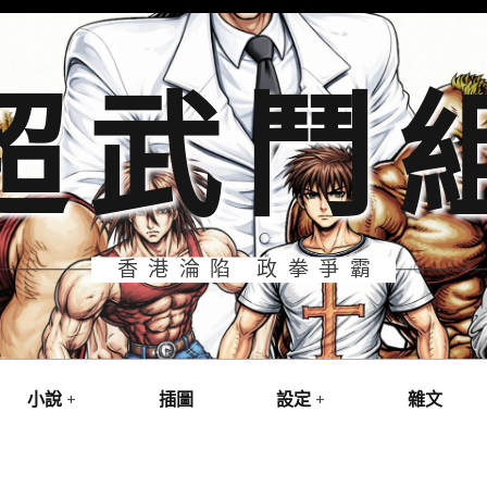
超武鬥
香港淪陷 政拳爭霸
小說
插圖
設定
雜文