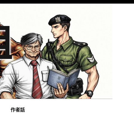
組
作者話