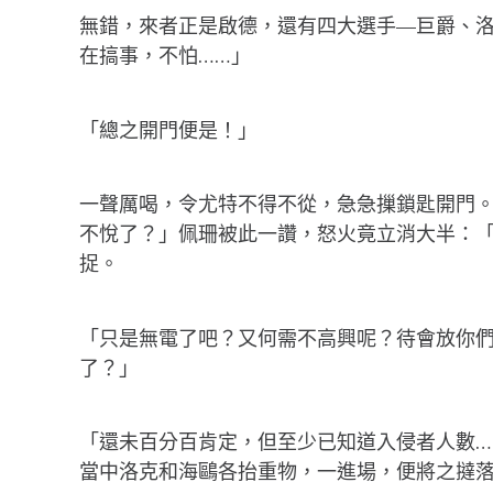
無錯，來者正是啟德，還有四大選手—巨爵、
在搞事，不怕……」
「總之開門便是！」
一聲厲喝，令尤特不得不從，急急摷鎖匙開門
不悅了？」佩珊被此一讚，怒火竟立消大半：
捉。
「只是無電了吧？又何需不高興呢？待會放你
了？」
「還未百分百肯定，但至少已知道入侵者人數
當中洛克和海鷗各抬重物，一進場，便將之撻落