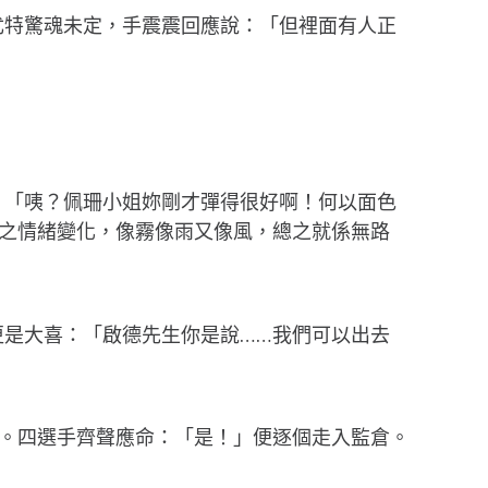
尤特驚魂未定，手震震回應說：「但裡面有人正
：「咦？佩珊小姐妳剛才彈得很好啊！何以面色
之情緒變化，像霧像雨又像風，總之就係無路
是大喜：「啟德先生你是說……我們可以出去
。四選手齊聲應命：「是！」便逐個走入監倉。