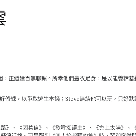
雲
然被困，正繼續百無聊賴。所幸他們豐衣足食，是以能養精
好修練，以爭取逃生本錢；Steve無結他可以玩，只好
路》、《因着信》、《歡呼頌讚主》、《雲上太陽》、《
，舒筋活絡。可是彈到《叫人抬起頭的神》時，琴卻突然間