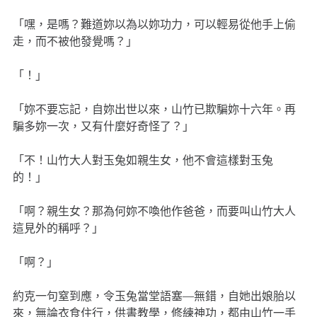
「嘿，是嗎？難道妳以為以妳功力，可以輕易從他手上偷
走，而不被他發覺嗎？」
「！」
「妳不要忘記，自妳出世以來，山竹已欺騙妳十六年。再
騙多妳一次，又有什麼好奇怪了？」
「不！山竹大人對玉兔如親生女，他不會這樣對玉兔
的！」
「啊？親生女？那為何妳不喚他作爸爸，而要叫山竹大人
這見外的稱呼？」
「啊？」
約克一句窒到應，令玉兔當堂語塞—無錯，自她出娘胎以
來，無論衣食住行，供書教學，修練神功，都由山竹一手