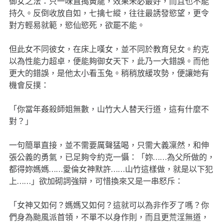
御女之法：只一味直搗黃龍，效果未必最好，而且也不能
持久。反倒收放自如，七擒七縱，往往最誘發慾望，更令
對方輕易就範，慾仙慾死，欲罷不能。
但此女不同彼女，在床上嘆女，並不同於教育兒女。約克
以為性能力超卓，便能夠御女天下，此乃一大錯誤。而他
更大的錯誤，是他太小看玉兔。稍稍放緩攻勢，便讓她有
機會反撲：
「你當年姦殺師姐無數，山竹大人替天行道，這有什麼不
對？」
一句簡單直接，並不需要厲聲猛喝，只需大義凜然，和伸
張公義的勇氣，已足夠令約克一懾：「妳……為父所做的，
都得妳媽媽……愛倫女神默許……山竹這樣做，就是以下犯
上……」欲加砌詞強辯，可惜換來又是一串怒斥：
「女神又如何？媽媽又如何？這就可以為非作歹了嗎？你
們身為颱風派首領，不單不以身作則，而且更荒淫無道，