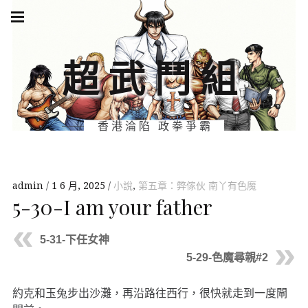
Skip
Main
navigation
to
Menu
content
超武鬥組
香港淪陷 政拳爭霸
admin
1 6 月, 2025
小說
,
第五章：弊傢伙 南丫有色魔
5-30-I am your father
5-31-下任女神
5-29-色魔尋親#2
約克和玉兔步出沙灘，再沿路往西行，很快就走到一度閘