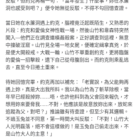
反駁，但約克再補一句：「當年發生了什麼事，妳在水簾
洞也感受到吧？」便令她無從反駁，不得不勾回憶查證。
當日她在水簾洞遇上約克，腦裡竟泛起既陌生，又熟悉的
片段：約克和愛倫女神性戰一場，然後山竹和韋森特突然
闖入—他們正在調查連橫姦殺案，正好調查到這裡，無意
中撞破淫窟。山竹見全場一地女屍，便確定緝拿真兇，於
是便大開殺戒。大戰一輪，山竹不單重創約克，更將臨盤
的愛倫一招擊殺，遺下自己從母腹刮出。而約克則乘亂逃
去，直至今日捲土重來。
待她回憶完畢，約克再加以補充：「老實說，為父能夠再
遇上妳，真是大出我所料。我以為山竹為了斬草除根，當
年早已經殺掉妳…….唔，也許他料到為父會回來報仇，才
想用妳來要脅我……不對，他應該是故意放妳出來，放蛇來
追蹤為父，對吧？」推論雖有待查證，但至少有其邏輯。
不過玉兔並不同意，第一時間大叫反駁：「不對！山竹大
人光明磊落，絕不會這樣做的！是玉兔自己偷走出來，不
是山竹大人的主意！」