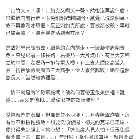
「山竹大人？嘿！」約克又咧笑一聲，然後沒再說什麼，
只繼續向前行走。玉兔剛剛跨越閘門，感覺已洗濕個頭，
故不再像剛才恐懼。反正如約克所說，要被姦被殺，早就
已被姦殺了，還有機會活到現在麼？
是故她早已豁出去，跟着約克向前走，一邊凝望周圍景
色。只見眼前一條長路，右邊乃一大片煤山，有巨大天秤
立於中間；左邊乃一排發電大樓，有三支大煙囪高聳入
雲，彷彿象徵颱風派三大高手，令人肅然起敬。她在這個
島長大，當然知這裡是……
「這不就是南丫發電廠嗎？他為何要帶玉兔來這裡？難
道……這又是他和…..愛倫女神的談情勝地？」
發電廠確是宏偉，但風景並不浪漫，只有轟隆聲炸響，怎
看也不似拍拖勝地。想要低頭發問，卻見約克早已走遠，
便只得急步趕上。她心想：「這色魔人見人怕，但玉兔偏
偏要追上去，真是……」無計啦，為要尋求真相，就得要冒