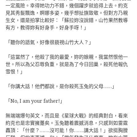
一定風險。幸得她功力不錯，幾個躍步就追得上去。約克
見其秀髮飄逸，婀娜多姿，幾乎想扯旗致敬。但對方乃親
生女，還是拍掌比較好：「蘇拉妳沒說錯，山竹果然教導
有方，教得妳有好身手，好身手呀！」
「聽你的語氣，好像很藐視山竹大人？」
「這當然了，他殺了我的最愛，妳的娘親，我當然恨他一
世。所以為父忍辱負重，就是為了今日回巢，殺死他報仇
雪恨！」
「你講大話！他們都說，是你殺死玉兔的父母……」
「No, I am your father!」
無端端爆句英文，而且是《星球大戰》的經典對白，看來
約克也是忠實擁躉矣。玉兔聽着震撼消息，只感到如雷霆
轟頂：「什麼？…….沒可能！你…….講大話！」欲挺胸膛