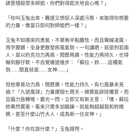
肆意殘殺眾多師姐，你們對得起天地良心嗎？」
「你叫玉兔出來，難道又想捉人深處污辱，來取得你想要
的力量，像當日如何對師姐們一樣？」
玉兔不知哪來的勇氣，不單無半點膽怯，而且聲線凌厲，
用字鏗鏘，全身更散發疾風氣勢。一句講晒，就是判若兩
人。是以約克功力再高，閱歷再廣，性能力再持久，也得
嚇到腳仔軟，不自覺連退幾步：「蘇拉，妳……這種氣
勢……簡直就是……女神……」
但他畢竟功力高，閱歷廣，性能力持久，有乜風暴未見
過？『九號風球』力量運個七周天，總算能辟除懼意。而
且腦力急轉彎，靈光一閃，立即又有新主意：「嘿，蘇拉
妳果然厲害。看來只需多加鍛鍊，就能夠超越我和妳媽
媽，甚至什麼山竹大人，成為新一任女神。」
「什麼？你在說什麼？」玉兔錯愕。