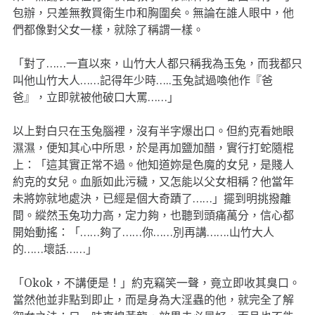
包辦，只差無教買衛生巾和胸圍矣。無論在誰人眼中，他
們都像對父女一樣，就除了稱謂一樣。
「對了……一直以來，山竹大人都只稱我為玉兔，而我都只
叫他山竹大人……記得年少時…..玉兔試過喚他作『爸
爸』，立即就被他破口大罵……」
以上對白只在玉兔腦裡，沒有半字爆出口。但約克看她眼
濕濕，便知其心中所思，於是再加鹽加醋，實行打蛇隨棍
上：「這其實正常不過。他知道妳是色魔的女兒，是賤人
約克的女兒。血脈如此污穢，又怎能以父女相稱？他當年
未將妳就地處決，已經是個大奇蹟了……」擺到明挑撥離
間。縱然玉兔功力高，定力夠，也聽到頭痛萬分，信心都
開始動搖：「……夠了……你……別再講…….山竹大人
的……壞話……」
「Okok，不講便是！」約克竊笑一聲，竟立即收其臭口。
當然他並非點到即止，而是身為大淫蟲的他，就完全了解