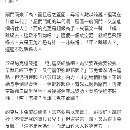
門前。
閘門兩米半高，而且極之堅固，尋常人難以跨越。但現在
什麼年代了？超武鬥組的年代啊。區區一度閘門，又怎能
攔得住人了？而約克更是超級高手，只竊笑一聲：「嘿，
跳過去，這難不到妳吧？」隨便一個凌空翻，就輕易飛躍
過去。只是玉兔唯恐有詐，一味錯愕：「吓？跳過去？」
遲遲不敢跳過去。
於是約克譏笑道：「別這麼細膽吧。為父要姦妳要殺妳，
早就已經下手了，又何需帶妳遊花園？」玉兔當然明白這
點，但仍得運起『八號風球』內力，才能稍稍壯膽。不過
她身手倒是靈活，一個輕輕起跳，背越式跨過閘門，再凌
空轉體三周半落地，最後擺個完成姿勢，美態便絕不輸
蝕：「哼！怎樣？誰說玉兔不敢跳？」
約克見玉兔姿態優美，當然要報以掌聲：「跳得好，跳得
妙！不愧是我的寶貝女兒！」但這尋常一讚，又惹得玉兔
反感：「這不是因為你，而是山竹大人教導有方！」