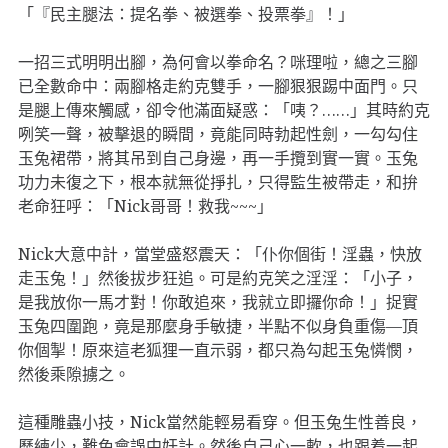
「『民主腿法：提名拳、被選拳、投票拳』！」
一招三式明明出腳，為何會以拳命名？咪理啦，總之三腳
已全數命中：兩腳格走約克雙手，一腳狠狠踢中面門。只
是腿上傳來觸感，卻令他滿面疑惑：「咦？……」其時約克
咧笑一聲，被擊退的瞬間，竟能同時勃起性劍，一勾勾住
玉兔裙帶，將其吊到自己身邊，再一手攬到實一實。玉兔
功力未復之下，根本就無從掙扎，只得監生被帶走，和拚
老命狂呼：「Nick哥哥！救我~~~」
Nick大意中計，當堂盛怒震天：「仆你個街！淫蟲，快放
走玉兔！」然後拔步狂追。可是約克笑之淫淫：「小子，
是我放你一馬才對！你敢追來，我就立即攞你命！」捉實
玉兔四圍跑，竟是那麼身手敏捷，半點不似身負重傷—頂
你個掣！原來這老狐狸一直示弱，都只為勾起玉兔憐憫，
然後乘隙擄之。
這種雕蟲小技，Nick當然能輕易看穿。但玉兔生性善良，
歷練少，難免會誤中奸計。然後自己心一軟，也跟着一起