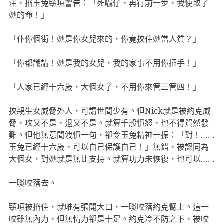
注，掐玉兔頸項警告：「死𡃁仔，再行前一步，我便取了
她的命！」
「仆你個街！她是你女兒來的，你竟挾住她當人質？」
「你都識講！她是我的女兒，我的家事不用你插手！」
「人家已經十六歲，大個女了，不用你來管三管四！」
挾親生女威脅外人，可謂世間少有。但Nick就是被約克威
脅，攻又不是，退又不是。就算千般憤怒，也不得貿然發
難。但他無意間洩憤一句，卻令玉兔精神一振：「對！……
玉兔已經十六歲，可以自己保護自己！」無錯，被認同為
大個女，對她就是無比支持。就算功力未恢復，也可以……
一啖咬落去。
頸項被掐住，就唯有張開大口，一啖咬落約克臂上。這一
咬雖無內力，但無情力卻是十足。約克冷不防之下，被咬