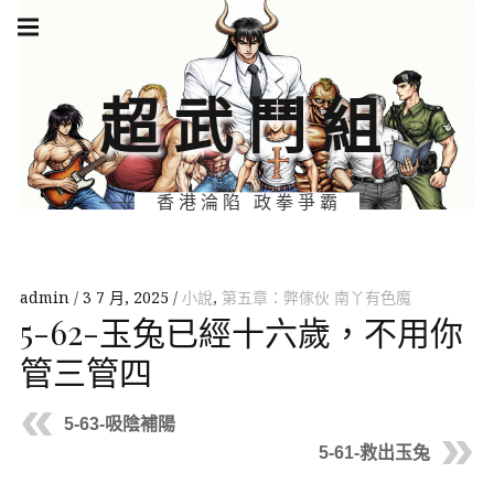
Skip
Main
navigation
to
Menu
content
超武鬥組
香港淪陷 政拳爭霸
admin
3 7 月, 2025
小說
,
第五章：弊傢伙 南丫有色魔
5-62-玉兔已經十六歲，不用你
管三管四
5-63-吸陰補陽
5-61-救出玉兔