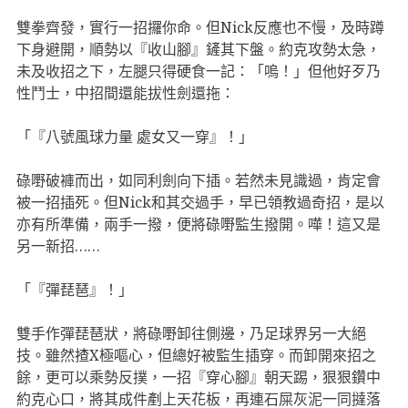
雙拳齊發，實行一招攞你命。但Nick反應也不慢，及時蹲
下身避開，順勢以『收山腳』鏟其下盤。約克攻勢太急，
未及收招之下，左腿只得硬食一記：「嗚！」但他好歹乃
性鬥士，中招間還能拔性劍還拖：
「『八號風球力量 處女又一穿』！」
碌嘢破褲而出，如同利劍向下插。若然未見識過，肯定會
被一招插死。但Nick和其交過手，早已領教過奇招，是以
亦有所準備，兩手一撥，便將碌嘢監生撥開。嘩！這又是
另一新招……
「『彈琵琶』！」
雙手作彈琵琶狀，將碌嘢卸往側邊，乃足球界另一大絕
技。雖然揸X極嘔心，但總好被監生插穿。而卸開來招之
餘，更可以乘勢反撲，一招『穿心腳』朝天踢，狠狠鑽中
約克心口，將其成件剷上天花板，再連石屎灰泥一同撻落