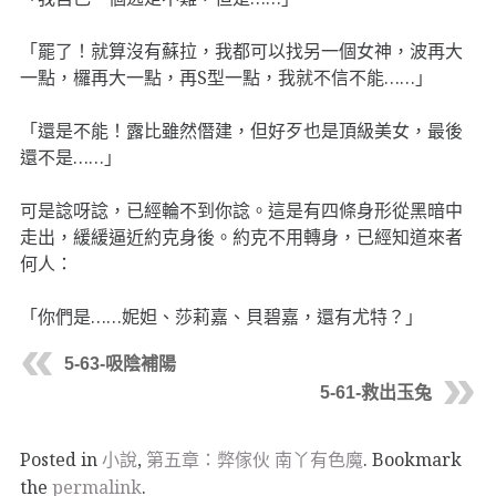
「罷了！就算沒有蘇拉，我都可以找另一個女神，波再大
一點，欏再大一點，再S型一點，我就不信不能……」
「還是不能！露比雖然僭建，但好歹也是頂級美女，最後
還不是……」
可是諗呀諗，已經輪不到你諗。這是有四條身形從黑暗中
走出，緩緩逼近約克身後。約克不用轉身，已經知道來者
何人：
「你們是……妮妲、莎莉嘉、貝碧嘉，還有尤特？」
5-63-吸陰補陽
5-61-救出玉兔
Posted in
小說
,
第五章：弊傢伙 南丫有色魔
. Bookmark
the
permalink
.