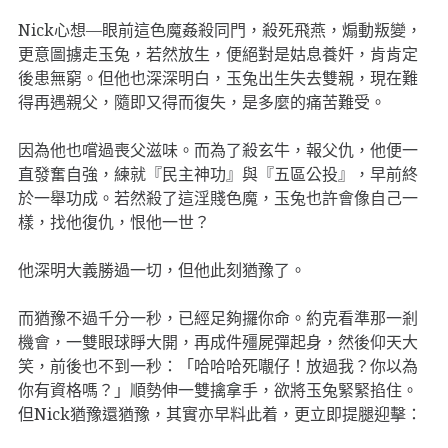
Nick心想—眼前這色魔姦殺同門，殺死飛燕，煽動叛變，
更意圖擄走玉兔，若然放生，便絕對是姑息養奸，肯肯定
後患無窮。但他也深深明白，玉兔出生失去雙親，現在難
得再遇親父，隨即又得而復失，是多麼的痛苦難受。
因為他也嚐過喪父滋味。而為了殺玄牛，報父仇，他便一
直發奮自強，練就『民主神功』與『五區公投』，早前終
於一舉功成。若然殺了這淫賤色魔，玉兔也許會像自己一
樣，找他復仇，恨他一世？
他深明大義勝過一切，但他此刻猶豫了。
而猶豫不過千分一秒，已經足夠攞你命。約克看準那一剎
機會，一雙眼球睜大開，再成件殭屍彈起身，然後仰天大
笑，前後也不到一秒：「哈哈哈死𡃁仔！放過我？你以為
你有資格嗎？」順勢伸一雙擒拿手，欲將玉兔緊緊掐住。
但Nick猶豫還猶豫，其實亦早料此着，更立即提腿迎擊：