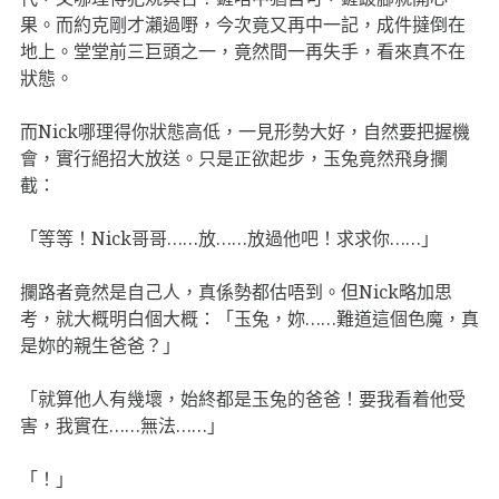
果。而約克剛才瀨過嘢，今次竟又再中一記，成件撻倒在
地上。堂堂前三巨頭之一，竟然間一再失手，看來真不在
狀態。
而Nick哪理得你狀態高低，一見形勢大好，自然要把握機
會，實行絕招大放送。只是正欲起步，玉兔竟然飛身攔
截：
「等等！Nick哥哥……放……放過他吧！求求你……」
攔路者竟然是自己人，真係勢都估唔到。但Nick略加思
考，就大概明白個大概：「玉兔，妳……難道這個色魔，真
是妳的親生爸爸？」
「就算他人有幾壞，始終都是玉兔的爸爸！要我看着他受
害，我實在……無法……」
「！」