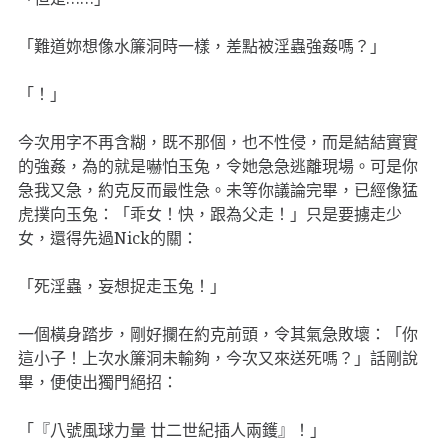
「難道妳想像水簾洞時一樣，差點被淫蟲強姦嗎？」
「！」
今次用字不再含糊，既不那個，也不性侵，而是結結實實
的強姦，為的就是嚇怕玉兔，令她急急逃離現場。可是你
急我又急，約克反而最性急。未等你議論完畢，已經像猛
虎撲向玉兔：「乖女！快，跟為父走！」只是要擄走少
女，還得先過Nick的關：
「死淫蟲，妄想捉走玉兔！」
一個橫身踏步，剛好攔在約克前頭，令其氣急敗壞：「你
這小子！上次水簾洞未輸夠，今次又來送死嗎？」話剛說
畢，便使出獨門絕招：
「『八號風球力量 廿二世紀插人兩鑊』！」