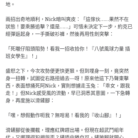
地。
兩招出奇地順利，Nick暗叫爽皮：「這傢伙……果然不在
狀態！要乘勝追擊？還是……」可惜未決定下一步，約克已
經彈返起身，一手撕破衫褲，然後再用性劍突擊：
「死𡃁仔阻頭阻勢！看我一招收拾你！『八號風球力量 插
班女學生』！」
盛怒之下，今次攻勢便更快更狠。但到埋身一刻，竟突然
身一扭轉，試圖從右路扭過去—呀！原來他這下乃聲東擊
西，表面想捅死阿Nick，實則想擄走玉兔：「乖女，跟我
走！」但Nick感受風的流動，早已洞悉其意圖，一下急轉
身，再度施以滑鏟腳：
「嘿，想假動作呃我？無咁易！看我的『收山腳』！」
滑鏟腳從後攔截，理應紅牌趕出場。但現在超武鬥組年
代，又哪理得犯規與否？鏟唔中猶自可，鏟跛腳就開心