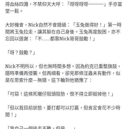
得血絲四濺，不禁仰天大呼：「呀呀呀呀~~~~~~」手亦當
堂一鬆。
大好機會，Nick自然不會錯過：「玉兔做得好！」第一時
間將玉兔拉走，讓其躲在自己身後。玉兔再度脫困，亦不
忘回以道謝：「不……都靠Nick哥哥鼓勵！」
「呀？鼓勵？」
Nick不明所以，但也無時間多想。因為約克已重整旗鼓，
隨時準備再侵襲。但再細看，卻見那條淫蟲未有動作，似
是在思索什麼—無錯，這下輪到他猶豫了：
「可惡！這條死𡃁仔阻頭阻勢，恨不得立即殺掉他！」
「但以我目前狀態，要打都可以打贏，但肯定會花不少時
間！」
「我自己一個逃走不難，但是……」