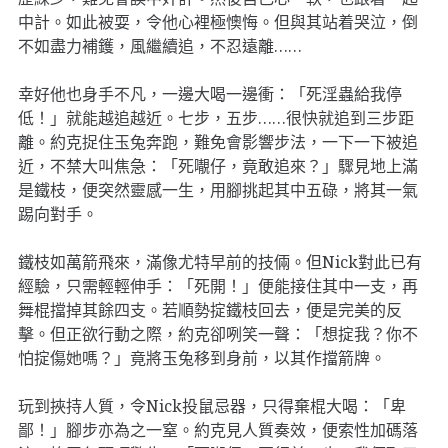
中計。如此被耍，令他心裡極懊悔。但與其站着哭泣，倒
不如盡力補鑊，風繼續追，不忍遠離……
幸好他也身手不凡，一邊大喝一邊衝：「死淫蟲給我停
低！」就能越追越近。七步，五步……很快就追到三步距
離。約克捉住玉兔奔跑，難免會影響步法，一下一下被追
近，不禁大叫焦急：「死𡃁仔，竟敢追來？」驟見地上滿
是鐵枝，便突然靈感一生，用腳挑起其中五碌，將其一氣
踢向對手。
鐵枝如萬箭飛來，滿像尤特早前的技倆。但Nick對此已有
經驗，只需輕輕伸手：「死開！」便能接住其中一支，再
舞棍擋掉其餘四支。若順勢掟鐵枝回去，便是完美的反
擊。但正欲行動之際，約克卻咧笑一聲：「想掟我？你不
怕掟傷她嗎？」竟將玉兔移到身前，以其作擋箭牌。
玩到挾持人質，令Nick投鼠忌器，只得棄棍大喝：「卑
鄙！」腳步亦為之一窒。約克見人質奏效，便索性加碼落