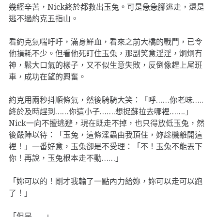
幾經辛苦，Nick終於都救出玉兔。可是急急腳逃走，還是
逃不過約克五指山。
看約克氣喘吁吁，滿身鮮血，看來之前大橋的戰鬥，已令
他損耗不少。但看他死盯住玉兔，那副笑意淫淫，炯炯有
神，鬆大口氣的樣子，又不似生意失敗，反倒像趕上尾班
車，成功在望的興奮。
約克用兩秒抖順條氣，然後騎騎大笑：「呼……你老味…..
終於及時趕到……你這小子…….想捉蘇拉去哪裡…….」
Nick一向不擅逃避，現在既走不掉，也只得放低玉兔，然
後嚴陣以待：「玉兔，這條淫蟲由我頂住，妳趁機離開這
裡！」一番好意，玉兔卻是不受理：「不！玉兔不能丟下
你！再說，玉兔根本走不動……」
「妳可以的！剛才我輸了一點內力給妳，妳可以走可以跑
了！」
「但是……」