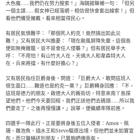
大色魔……我們仍在努力搜索！」海鷗揚聲補一句：「但另
一個主謀……假女神已經落網，相信很快會套出線索！」但
看他們備受擁戴，看來相當得民心。
有居民氣憤難平：「那個死人約克！竟然搞出如此災
難！」又有居民大叫擔憂：「現在颱風屏障失靈，這個島
便如無掩雞籠，豈不是會任人侵襲？」但有居民舉手大
呼：「不用怕！有山竹大人在，天鴿大人和韋森特大人
在，兵來將擋，有什麼好擔心？」
又有居民指住巨爵身後，問道：「巨爵大人，敢問這班人
很生面口……難道也是約克一黨？」巨爵轉身回應：「不，
這班是德力的朋友，啟德大人的舊街坊，特意來南丫島探
望他們。他們今天要回程，我們正送他們去碼頭……所以我
們要走了，之後再慢慢講。」說畢，便繼續率隊前進。
四選手一隊此行，正是要將身後五位入侵者：Amos、佩
珊、雞泡魚、插水王和Steve驅逐出境。但他們並未如實宣
布，而只聲稱送別朋友，已算夠晒俾面矣。