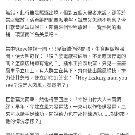
無錯，此行雖是驅逐出境，但對五個入侵者來說，卻等於
當庭釋放，活着離開颱風派地盤，試問又怎能不興奮？今
日就當是短短假日，趁機來個短程旅遊，一覽熱鬧的街
鋪，環望南丫島美景吧。
當中Steve掃視一圈，只見街鋪仍然開張，生意照做燈照
開，便大叫奇怪：「咦？發電廠被破壞，不是應該停電的
嗎？怎麼店鋪還有電的？」插水王抬頭眺望，只見一座座
風車昂立山上，有人群立在其下，齊齊使出颱風絕技，拚
力使其急轉，便立即估到答案：「Hey fxxking man you
see？這是人肉風力發電吧？」
巨爵竊笑兩聲，然後得意回應：「幸好山竹大人未雨綢
繆，早年下令建立風力發電站，一來可以作後備發電，二
來可以給手足練功。聞說德力也在那裡練過功……說起來，
他的情況怎樣？」