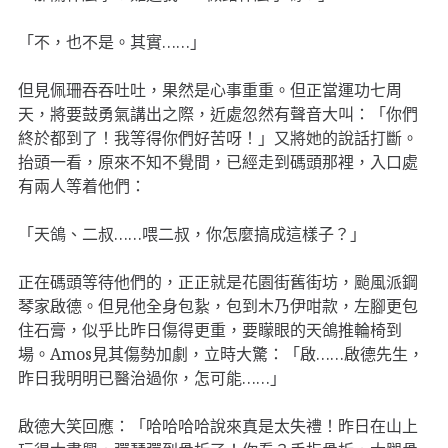
「不，也不是。其實……」
但見佩珊吞吞吐吐，果然是心事重重。但正當運功七周
天，將要鼓勇氣講出之際，近處忽然有聲音大叫：「你們
終於都到了！我等得你們好苦呀！」又將她的說話打斷。
抬頭一看，原來不知不覺間，已經走到碼頭那裡，入口處
有兩人等着他們：
「天鴿、二叔……喂二叔，你怎麼搞成這樣子？」
正在碼頭等待他們的，正正就是花園街舊街坊，颱風派鋼
琴家啟德。但見他全身包紥，包到木乃伊咁款，左腳更包
住石膏，似乎比昨日傷得更重，要矇眼的天鴿推輪椅到
場。Amos見其傷勢加劇，立時大驚：「啟……啟德先生，
昨日我明明已醫治過你，怎可能……」
啟德大笑回應：「哈哈哈哈說來真是太失禮！昨日在山上