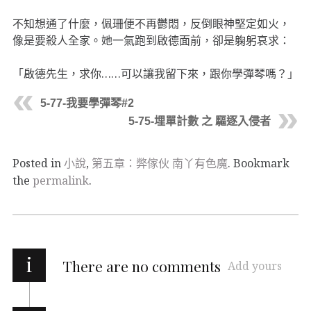
不知想通了什麼，佩珊便不再鬱悶，反倒眼神堅定如火，
像是要殺人全家。她一氣跑到啟德面前，卻是躹躬哀求：
「啟德先生，求你……可以讓我留下來，跟你學彈琴嗎？」
5-77-我要學彈琴#2
5-75-埋單計數 之 驅逐入侵者
Posted in
小說
,
第五章：弊傢伙 南丫有色魔
. Bookmark
the
permalink
.
i
There are no comments
Add yours