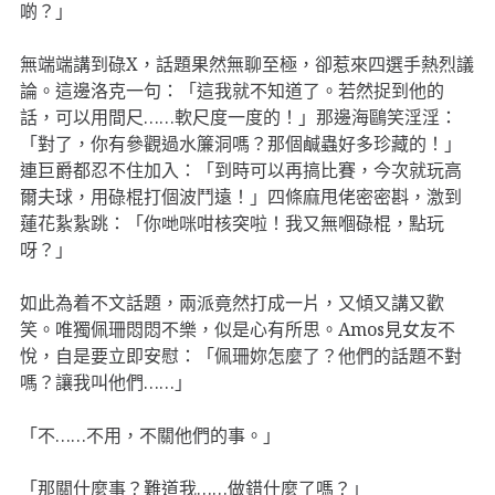
啲？」
無端端講到碌X，話題果然無聊至極，卻惹來四選手熱烈議
論。這邊洛克一句：「這我就不知道了。若然捉到他的
話，可以用間尺……軟尺度一度的！」那邊海鷗笑淫淫：
「對了，你有參觀過水簾洞嗎？那個鹹蟲好多珍藏的！」
連巨爵都忍不住加入：「到時可以再搞比賽，今次就玩高
爾夫球，用碌棍打個波鬥遠！」四條麻甩佬密密斟，激到
蓮花紥紥跳：「你哋咪咁核突啦！我又無嗰碌棍，點玩
呀？」
如此為着不文話題，兩派竟然打成一片，又傾又講又歡
笑。唯獨佩珊悶悶不樂，似是心有所思。Amos見女友不
悅，自是要立即安慰：「佩珊妳怎麼了？他們的話題不對
嗎？讓我叫他們……」
「不……不用，不關他們的事。」
「那關什麼事？難道我……做錯什麼了嗎？」