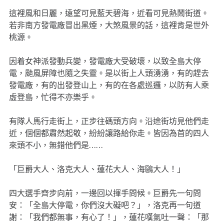
這裡風和日麗，遠望可見藍天碧海，近看可見熱鬧街道。
若非南方發電廠冒出黑煙，大煞風景的話，這裡肯是世外
桃源。
因着女神派發動兵變，發電廠大受破壞，以致全島大停
電，颱風屏障也隨之失靈。是以街上人頭湧湧，有的趕去
發電廠，有的出發登山上，有的在各處巡邏，以防有人乘
虛登島，忙得不亦樂乎。
有隊人馬行走街上，正步往碼頭方向。沿途街坊見他們走
近，個個都肅然起敬，紛紛讓路給你走。皆因為首的四人
來頭不小，無錯他們是……
「巨爵大人、洛克大人、蓮花大人、海鷗大人！」
四大選手齊步向前，一邊回以揮手問候。巨爵先一句問
安：「全島大停電，你們沒大礙吧？」，洛克再一句道
謝：「我們都無事，有心了！」，蓮花嘆氣吐一聲：「那