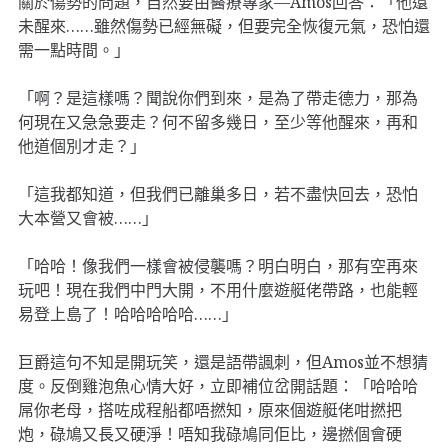
關於傷勢的問題，自然要由醫療專家—Amos回答：「他還
未醒來……雖然傷勢已經無礙，但要完全恢復元氣，恐怕還
需一點時間。」
「啊？是這樣嗎？聞說你們到來，是為了帶走德力，那為
何現在又急急要走？何不留多幾日，至少等他醒來，再和
他道個別才走？」
「這我都知道，但我們已離巢多日，若不盡快回去，恐怕
大本營又會被……」
「哈哈！像我們一樣會被侵襲嗎？明白明白，那有空再來
玩吧！現在我們中門大開，不用什麼遊艇佬帶路，也能輕
易登上島了！哈哈哈哈哈……」
巨爵這句不知是開玩笑，還是語帶諷刺，但Amos並不想猜
度。反倒雞泡魚心情大好，立即補位岔開話題：「哈哈哈
屌你老母，搭咗成程船都唔撚知，原來個遊艇佬咁撚把
炮，碌鳩又長又硬淨！唔知我碌鳩同佢比，邊撚個會硬