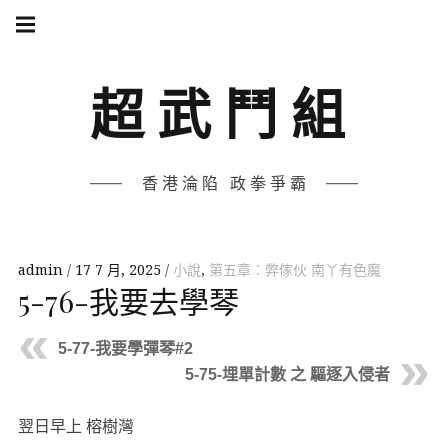
Skip
Main
navigation
to
Menu
content
超武鬥組
香港淪陷 政拳爭霸
admin
17 7 月, 2025
小說
,
第五章：弊傢伙 南丫有色魔
5-76-我要去學琴
5-77-我要學彈琴#2
5-75-埋單計數 之 驅逐入侵者
翌日早上 榕樹灣