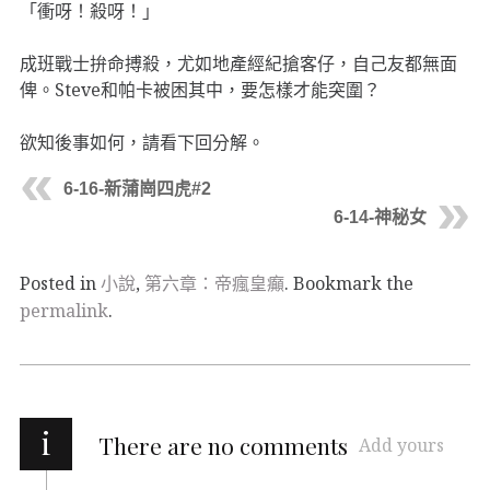
「衝呀！殺呀！」
成班戰士拚命搏殺，尤如地產經紀搶客仔，自己友都無面
俾。Steve和帕卡被困其中，要怎樣才能突圍？
欲知後事如何，請看下回分解。
6-16-新蒲崗四虎#2
6-14-神秘女
Posted in
小說
,
第六章：帝瘋皇癲
. Bookmark the
permalink
.
i
There are no comments
Add yours