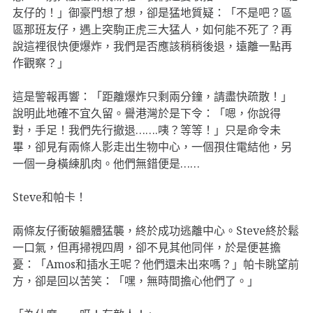
友仔的！」御豪門想了想，卻是猛地質疑：「不是吧？區
區那班友仔，遇上突駒正虎三大猛人，如何能不死了？再
說這裡很快便爆炸，我們是否應該稍稍後退，遠離一點再
作觀察？」
這是警報再響：「距離爆炸只剩兩分鐘，請盡快疏散！」
說明此地確不宜久留。譽港灣於是下令：「嗯，你說得
對，手足！我們先行撤退…….咦？等等！」只是命令未
畢，卻見有兩條人影走出生物中心，一個孭住電結他，另
一個一身橫練肌肉。他們無錯便是……
Steve和帕卡！
兩條友仔衝破軀體猛襲，終於成功逃離中心。Steve終於鬆
一口氣，但再掃視四周，卻不見其他同伴，於是便甚擔
憂：「Amos和插水王呢？他們還未出來嗎？」帕卡眺望前
方，卻是回以苦笑：「嘿，無時間擔心他們了。」