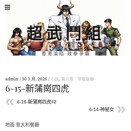
Skip
Main
navigation
to
Menu
content
超武鬥組
香港淪陷 政拳爭霸
admin
30 3 月, 2026
小說
,
第六章：帝瘋皇癲
6-15-新蒲崗四虎
6-16-新蒲崗四虎#2
6-14-神秘女
地面 意大利餐廳