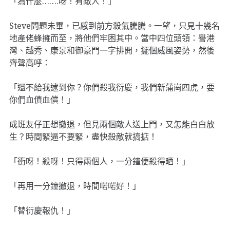
「為什麼…….呀！有敵人！」
Steve問題未畢，已感到前方殺氣騰騰。一望，只見十幾名
地產佬蜂擁而至，將他們牢困其中。當中四位頭領：譽港
灣、越秀、康景和御豪門一字排開，擺個威風姿勢，然後
齊聲高呼：
「還不給我逮到你？你們殺我衍慶，我們新蒲崗四虎，要
你們血債血償！」
成班友仔正想撤退，但見兩個敵人送上門，又怎能白白放
生？時間緊逼不要緊，盡快殺敵就搞掂！
「衝呀！殺呀！只得兩個人，一分鐘便殺得晒！」
「再用一分鐘撤退，時間啱啱好！」
「替衍慶報仇！」