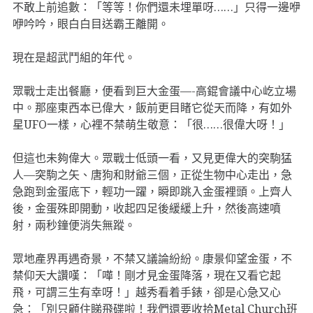
不敢上前追數：「等等！你們還未埋單呀……」只得一邊咿
咿吟吟，眼白白目送霸王離開。
現在是超武鬥組的年代。
眾戰士走出餐廳，便看到巨大金蛋—-高錕會議中心屹立場
中。那座東西本已偉大，飯前更目睹它從天而降，有如外
星UFO一樣，心裡不禁萌生敬意：「很……很偉大呀！」
但這也未夠偉大。眾戰士低頭一看，又見更偉大的突駒猛
人—突駒之矢、唐狗和財爺三個，正從生物中心走出，急
急跑到金蛋底下，輕功一躍，瞬即跳入金蛋裡頭。上齊人
後，金蛋殊即開動，收起四足後緩緩上升，然後高速噴
射，兩秒鐘便消失無蹤。
眾地產界再遇奇景，不禁又議論紛紛。康景仰望金蛋，不
禁仰天大讚嘆：「嘩！剛才見金蛋降落，現在又看它起
飛，可謂三生有幸呀！」越秀看着手錶，卻是心急又心
急：「別只顧住睇飛碟啦！我們還要收拾Metal Church班