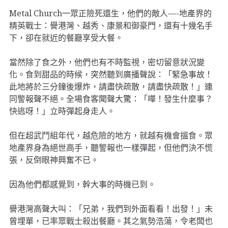
Metal Church一眾正險死還生，他們的敵人—-地產界的
精英戰士：譽港灣、越秀、康景和御豪門，還有十幾名手
下，卻在就近的餐廳享受大餐。
當然除了食之外，他們也有不時監視，密切留意狀況變
化。食到甜品的時候，突然聽到廣播聲說：「緊急事故！
此地將於三分鐘後爆炸，請盡快疏散，請盡快疏散！」連
同警報聲不絕。全場食客聞聲大驚：「嘩！發生什麼事？
快逃呀！」立時彈起身走人。
但在超武鬥組年代，越危險的地方，就越有機會搵食。眾
地產界身為絕世高手，聽警報也一樣彈起，但他們決不慌
張，反倒眼神興奮不已。
因為他們都感覺到，幹大事的時機已到。
譽港灣高聲大叫：「兄弟，我們到外面看看！出發！」未
曾埋單，已率眾戰士殺出餐廳。其之氣勢浩蕩，令老闆也