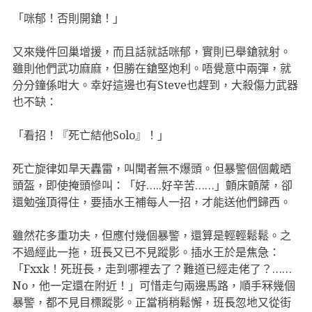
「咪郁！否則開鎗！」
又來幾件回巢增援，而且話就話咪郁，實則已舉鎗就射。
雖則他們武功麻麻，但勝在鎗堅炮利。唔覺意中兩彈，就
分分鐘係咁大。幸好這邊也有Steve也趕到，大殺傷力武器
也不缺：
「看招！『死亡結他Solo』！」
死亡旋律如旱天轟雷，叫聞者無不爆頭。但暴警個個戴晒
頭盔，即使掩頭慘叫：「好…..好辛苦……」顫床顫蓆，卻
還勉強頂得住，要插水王補每人一招，才能送他們歸西。
雖然花多重功夫，但應付幾個暴警，還算是輕輕鬆鬆。之
不過經此一拖，班長又已不見蹤影。插水王於是焦急：
「Fxxk！死班長，走到哪裡去了？難道已經走佬了？……
No，他一定還在附近！」可惜走勻兩邊馬路，順手冧幾個
暴警，都不見目標蹤影。正當稍稍鬆懈，班長忽地又從街