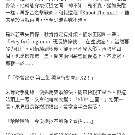
身法，他就能穿梭街道之間，神不知，鬼不覺，猶如失蹤
一樣。再配合遊擊戰術，和其遠程『Shoot The xxx』，雖
未至於百戰百勝，但至少能百戰不殆。
是以若丟失目標，就肯肯定有排煩。插水王悶叫一聲：
「Hey fxxking man! 班長這傢伙……在氹波鐘！」當然要
發力狂追。可惜繞到樹後，卻早已不見人影。再張望四
周，也是影都無一隻。倒有兩個暴警從後追上。不要緊，
那就一於……
「『學警出更 第三集 獵鯊行動拳』X2！」
未等對手開鎗，便先用雙拳解決，簡直快靚正是也。但這
時頂上一寒，又令他暗叫大鑊：「Shit! 上面！」抬頭一
看，果見班長從樹頂撲出，雙掌自半空轟落：
「哈哈哈哈！今次還捉不到你？看招……」