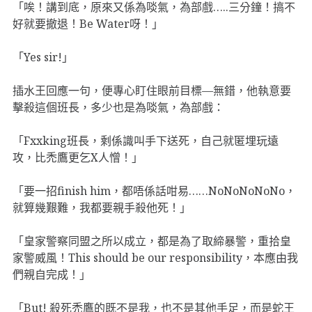
「唉！講到底，原來又係為啖氣，為部戲…..三分鐘！搞不
好就要撤退！Be Water呀！」
「Yes sir!」
插水王回應一句，便專心盯住眼前目標—無錯，他執意要
擊殺這個班長，多少也是為啖氣，為部戲：
「Fxxking班長，剩係識叫手下送死，自己就匿埋玩遠
攻，比禿鷹更乞X人憎！」
「要一招finish him，都唔係話咁易……NoNoNoNoNo，
就算幾艱難，我都要親手殺他死！」
「皇家警察同盟之所以成立，都是為了取締暴警，重拾皇
家警威風！This should be our responsibility，本應由我
們親自完成！」
「But! 殺死禿鷹的既不是我，也不是其他手足，而是蛇王