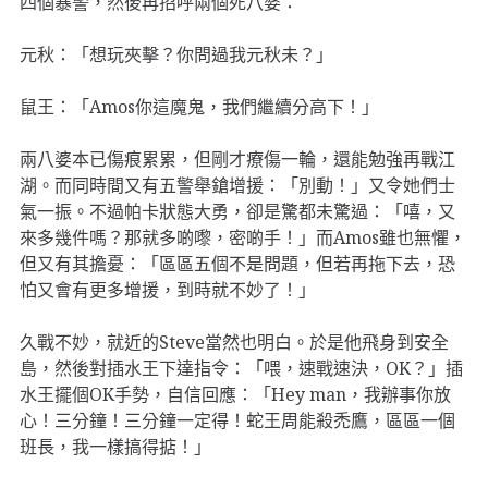
四個暴警，然後再招呼兩個死八婆：
元秋：「想玩夾擊？你問過我元秋未？」
鼠王：「Amos你這魔鬼，我們繼續分高下！」
兩八婆本已傷痕累累，但剛才療傷一輪，還能勉強再戰江
湖。而同時間又有五警舉鎗增援：「別動！」又令她們士
氣一振。不過帕卡狀態大勇，卻是驚都未驚過：「嘻，又
來多幾件嗎？那就多啲嚟，密啲手！」而Amos雖也無懼，
但又有其擔憂：「區區五個不是問題，但若再拖下去，恐
怕又會有更多增援，到時就不妙了！」
久戰不妙，就近的Steve當然也明白。於是他飛身到安全
島，然後對插水王下達指令：「喂，速戰速決，OK？」插
水王擺個OK手勢，自信回應：「Hey man，我辦事你放
心！三分鐘！三分鐘一定得！蛇王周能殺禿鷹，區區一個
班長，我一樣搞得掂！」