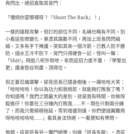
角閃出，絕招直取其背門：
「懵炳你望哪裡呀？『Shoot The Back』！」
一樣的遠程攻擊，但打的部位不同，名稱也略有不同。別
小看這些微變化，單憑其路數不同，再加上班長閃閃縮
縮，又多有手下掩護。突如其來一個冷箭，已教人防不勝
防。插水王冷不防下，背門只得硬食一記，怪叫一聲：
「Shit!」飛退八呎外倒地。幸而這招力度不重，『學警出
更』護身勁谷到盡，頂得住。
但正要忍痛還擊，卻見班長已隱身樹後，一邊哈哈大笑：
「哈哈哈哈！你以為功力和我相若，就能夠打敗我了嗎？
你知道嗎？我們之間最大的差別，就是我有時間，你無呀
毅進仔！你要在三分鐘內打敗我……不，現在只剩兩分鐘
了，而我只需稍稍拖延，等到增援到達，你們便插翼難飛
呀哈哈哈哈哈……」看其身法快絕，一看便知有學問。
無錯，這是班長另一獨門絕學，叫做『班長失蹤』。憑這