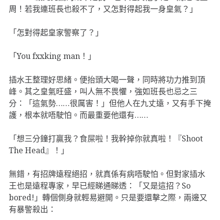
周！若我連班長也殺不了，又怎對得起我一身皇氣？」
「怎對得起皇家警察了？」
「You fxxking man！」
插水王整理好思緒。便抬頭大喝一聲，同時將功力推到頂
峰。其之皇氣旺盛，叫人無不畏懼，強如班長也忌之三
分：「這氣勢……很厲害！」但他人在九丈遠，又有手下掩
護，根本就唔駛怕。而最重要他還有……
「想三分鐘打贏我？食屎啦！我幹掉你就真啦！『Shoot
The Head』！」
無錯，有招牌遠程絕招，就真係有病唔駛怕。但對家插水
王也是遠程專家，早已經睇通睇透：「又是這招？So
bored!」轉個側身就輕易避開。只是要還擊之際，兩邊又
有暴警殺出：