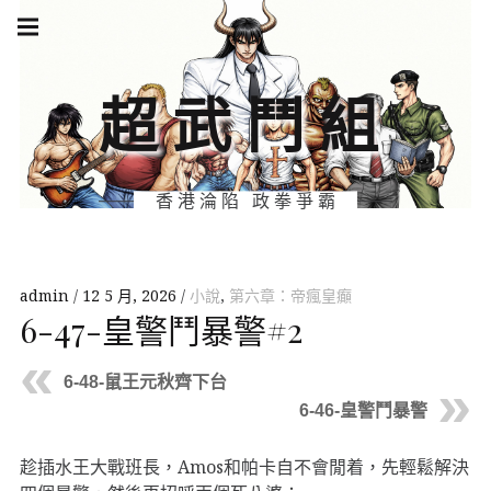
Skip
Main
navigation
to
Menu
content
超武鬥組
香港淪陷 政拳爭霸
admin
12 5 月, 2026
小說
,
第六章：帝瘋皇癲
6-47-皇警鬥暴警#2
6-48-鼠王元秋齊下台
6-46-皇警鬥暴警
趁插水王大戰班長，Amos和帕卡自不會閒着，先輕鬆解決