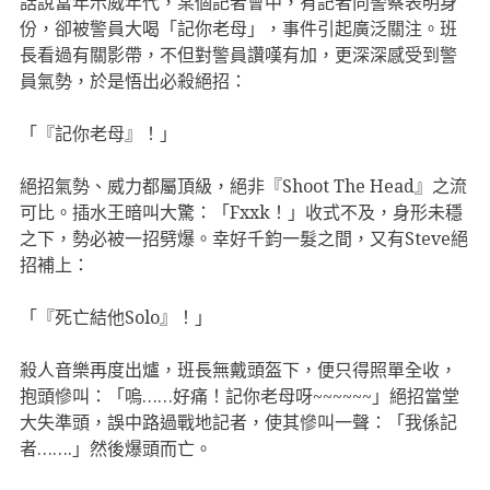
話說當年示威年代，某個記者會中，有記者向警察表明身
份，卻被警員大喝「記你老母」，事件引起廣泛關注。班
長看過有關影帶，不但對警員讚嘆有加，更深深感受到警
員氣勢，於是悟出必殺絕招：
「『記你老母』！」
絕招氣勢、威力都屬頂級，絕非『Shoot The Head』之流
可比。插水王暗叫大驚：「Fxxk！」收式不及，身形未穩
之下，勢必被一招劈爆。幸好千鈞一髮之間，又有Steve絕
招補上：
「『死亡結他Solo』！」
殺人音樂再度出爐，班長無戴頭盔下，便只得照單全收，
抱頭慘叫：「嗚……好痛！記你老母呀~~~~~~」絕招當堂
大失準頭，誤中路過戰地記者，使其慘叫一聲：「我係記
者…….」然後爆頭而亡。