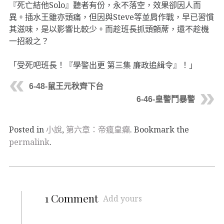
『死亡結他Solo』聽者有份，永不落空，效果卻因人而
異。插水王雖亦頭痛，但因與Steve等並肩作戰，早已習慣
其滋味，是以影響比較少。而趁班長抓頭顫蓆，還不趁機
一招殺之？
「受死吧班長！『學警出更 第三集 廉政追緝令』！」
6-48-鼠王元秋齊下台
6-46-皇警鬥暴警
Posted in
小說
,
第六章：帝瘋皇癲
. Bookmark the
permalink
.
1 Comment
Add yours