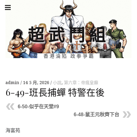
Skip
Main
navigation
to
Menu
content
超武鬥組
香港淪陷 政拳爭霸
admin
14 5 月, 2026
小說
,
第六章：帝瘋皇癲
6-49-班長捕蟬 特警在後
6-50-似乎在天堂#9
6-48-鼠王元秋齊下台
海富苑