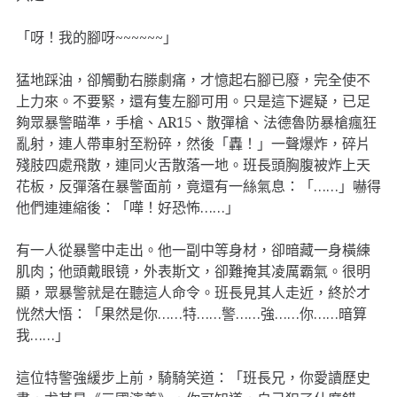
「呀！我的腳呀~~~~~~」
猛地踩油，卻觸動右滕劇痛，才憶起右腳已廢，完全使不
上力來。不要緊，還有隻左腳可用。只是這下遲疑，已足
夠眾暴警瞄準，手槍、AR15、散彈槍、法德魯防暴槍瘋狂
亂射，連人帶車射至粉碎，然後「轟！」一聲爆炸，碎片
殘肢四處飛散，連同火舌散落一地。班長頭胸腹被炸上天
花板，反彈落在暴警面前，竟還有一絲氣息：「……」嚇得
他們連連縮後：「嘩！好恐怖……」
有一人從暴警中走出。他一副中等身材，卻暗藏一身橫練
肌肉；他頭戴眼镜，外表斯文，卻難掩其凌厲霸氣。很明
顯，眾暴警就是在聽這人命令。班長見其人走近，終於才
恍然大悟：「果然是你……特……警……強……你……暗算
我……」
這位特警強緩步上前，騎騎笑道：「班長兄，你愛讀歷史