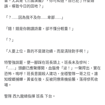
書，尤其是《三國演義》，你可知道，自己犯了什麼錯
誤，導致今日的田地？」
「？……因為我不及你……卑鄙……」
「錯！錯是你飽讀詩書，卻不懂分輕重！」
「？」
「人要上位，靠的不是建功績，而是清除對手啊！」
特警強說罷，便一腳踩在班長頭上。班長未及慘叫：
「……」頭顱已應聲爆開，血腦骨「泌！」一聲搾出，實在
恐怖。嗚呼！班長意圖殺人建功，坐穩警隊一哥之位。誰
知螳螂捕蟬，黃雀在後，反被同僚乘機偷襲，落得慘死收
場。
警隊 西九龍總指揮 班長 下台。