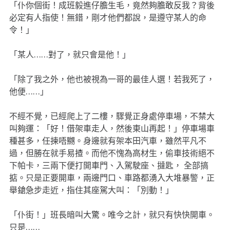
「仆你個街！成班毅進仔膽生毛，竟然夠膽敢反我？背後
必定有人指使！無錯，剛才他們都說，是遵守某人的命
令！」
「某人……對了，就只會是他！」
「除了我之外，他也被視為一哥的最佳人選！若我死了，
他便……」
不經不覺，已經爬上了二樓，驟覺正身處停車場，不禁大
叫夠運：「好！借架車走人，然後東山再起！」停車場車
種甚多，任揀唔嬲。身邊就有架本田汽車，雖然平凡不
過，但勝在就手易揸。而他不愧為高材生，偷車技術絕不
下帕卡，三兩下便打開車門、入駕駛座、撻匙， 全部搞
掂。只是正要開車，兩邊門口、車路都湧入大堆暴警，正
舉鎗急步走近，指住其座駕大叫：「別動！」
「仆街！」班長暗叫大驚。唯今之計，就只有快快開車。
只是……