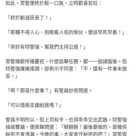
如此，眾警便終於鬆一口氣，立時歡喜若狂：
「終於剿滅班長了！」
「那種不得人心，狗眼看人低的傢伙，便該早死早着！」
「幸好有特警強，幫我們主持公道！」
眾警邊歡呼邊慶祝，什麼追擊任務，都一一拋諸腦後。但
特警強連連搖頭，卻表示不同意：「不，還有一件事未做
妥。」
「啊？那是什麼事？」有警員好奇問道。
「可以借兩支鎗給我嗎？」
警員不明所以，但上司有令，也得乖乖交出武器。特警強
接過雙鎗，便高聲問道：「騎騎騎！最後要做的，是確保
秘密不會洩漏。今晚的事，大家會守秘密的吧？」眾警齊