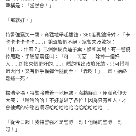
聲稱是：「當然會！」
「那就好。」
特警強竊笑一聲，竟猛地舉起雙鎗，360度亂鎗掃射，「卡
卡卡卡卡卡卡……」鎗聲響個不絕。眾警未及驚訝：
「什……什麼？」已個個硬食蓮子羹，慘死當場。有一警僥
倖甩難，手騰腳震怪叫：「可……可惡……除掉一個奸
人……卻換來個更奸的……」隱約悟出政壇死結。只可惜剛
過大門，又有個手榴彈伴隨而至，「轟呀！」一聲，始終
難逃一死。
掃清全場，特警強看着一地屍骸，滿牆鮮血，便滿意仰天
大笑：「哈哈哈哈！不好意思了各位！因為只有死人，才
會他媽的守秘密啊呀哈哈哈哈哈哈哈哈哈哈哈！」
「從今日起！我特警強才是警隊一哥！他媽的警隊一哥
呀！」