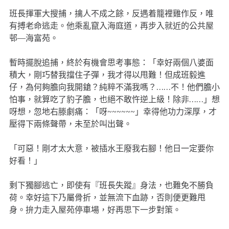
班長揮軍大搜捕，擒人不成之餘，反遇着籠裡雞作反，唯
有搏老命逃走。他乘亂竄入海庭道，再步入就近的公共屋
邨—海富苑。
暫時擺脫追捕，終於有機會思考事態：「幸好兩個八婆面
積大，剛巧替我擋住子彈，我才得以甩難！但成班毅進
仔，為何夠膽向我開鎗？純粹不滿我嗎？……不！他們膽小
怕事，就算吃了豹子膽，也絕不敢忤逆上級！除非……」想
呀想，忽地右滕劇痛：「呀~~~~~~」幸得他功力深厚，才
壓得下兩條聲帶，未至於叫出聲。
「可惡！剛才太大意，被插水王廢我右腳！他日一定要你
好看！」
剩下獨腳逃亡，即使有『班長失蹤』身法，也難免不勝負
荷。幸好這下乃屬骨折，並無流下血跡，否則便更難甩
身。拚力走入屋苑停車場，好再思下一步對策。