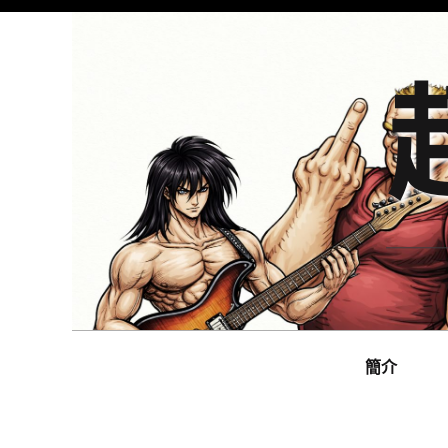
Skip
to
content
Main
navigation
簡介