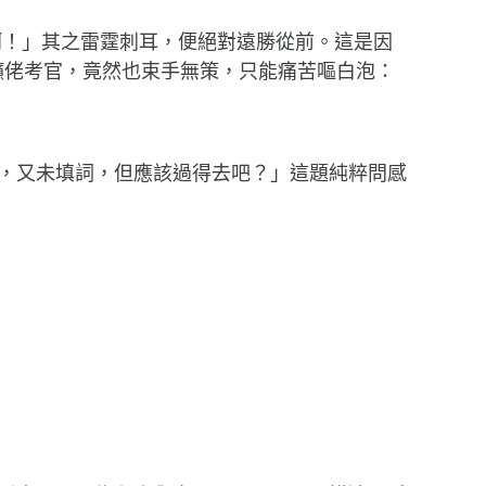
眾啊！」其之雷霆刺耳，便絕對遠勝從前。這是因
癲佬考官，竟然也束手無策，只能痛苦嘔白泡：
成，又未填詞，但應該過得去吧？」這題純粹問感