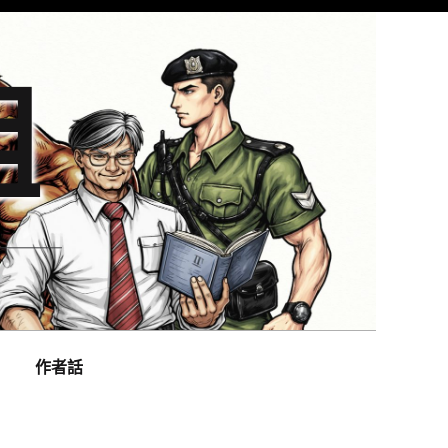
組
作者話