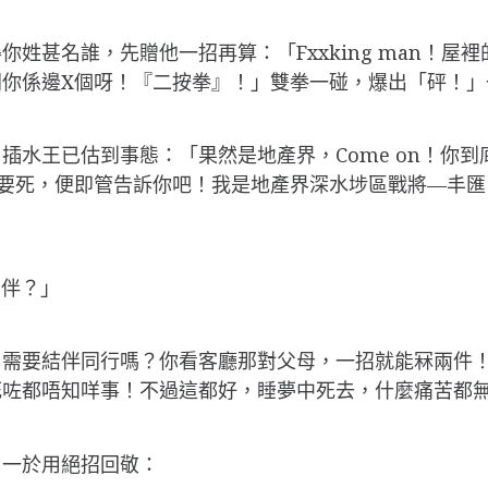
姓甚名誰，先贈他一招再算：「Fxxking man！
問你係邊X個呀！『二按拳』！」雙拳一碰，爆出「砰！」
插水王已估到事態：「果然是地產界，Come on！你
都要死，便即管告訴你吧！我是地產界深水埗區戰將—丰匯
同伴？」
，需要結伴同行嗎？你看客廳那對父母，一招就能冧兩件
咗都唔知咩事！不過這都好，睡夢中死去，什麼痛苦都無
，一於用絕招回敬：