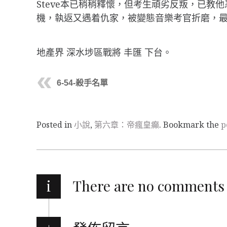
Steve本已稍稍釋懷，但考生頑劣反叛，已教
機，執返又遇着仇家，被變態音樂考官折磨，
地產界 深水埗區戰將 丰匯 下台。
6-54-殺手名單
Posted in
小說
,
第六章：帝瘋皇癲
. Bookmark the
p
i
There are no comments