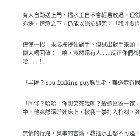
有人自動送上門，插水王自不會輕易放過。理得你
亦快，情急之下，仍能以絕招迎架：「我才要
僅僅一招，未必擒得住對手。但試出對手來頭，
倒大喝回敬：「嘻，竟然還有人……反正你們
哈……！」
「丰匯？You fxxking guy膽生毛，難道還有
「同伴？哈哈！你想笑死我嗎？殺這區區一家
中，他竟然還睡死床上，被我一拳打入棺材，死
無情的行兇，臭串的言論，教插水王怒不可遏