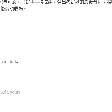
他忍無可忍，只好再手掃弦線，彈出考試歌的最後音符。嗚呼丰
最後爆頭收場。
ermalink
.
Add yours