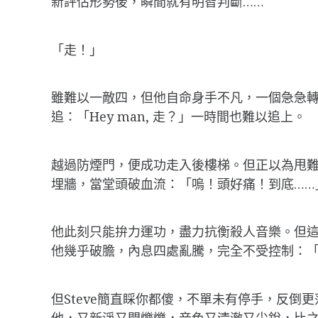
新評估形勢後，瞬間就有明智判斷……
「走！」
雖難以一敵四，但他自命身手不凡，一個急急
追：「Hey man, 走？」一時間也難以追上。
越過防煙門，便成功走入後樓梯。但正以為甩
埋牆，當堂頭破血流：「嗚！頭好痛！到底……
他此刻只能拚力運功，盡力抗衡殺人音樂。但這
他幾乎破膽，內息四處亂騰，完全不受控制：「
但Steve簡直睬你都傻，不單未有停手，反倒
他，又新淨又閃爍爍，音色又清澈又尖銳，比之