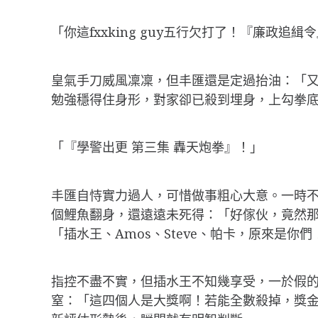
「你這fxxking guy五行欠打了！『廉政追緝
皇氣手刀威風凜凜，但丰匯還是定過抬油：「
勉強穩得住身形，對家卻已殺到埋身，上勾拳
「『學警出更 第三集 轟天炮拳』！」
丰匯自恃實力過人，可惜做事粗心大意。一時
個鯉魚翻身，還遠遠未死得：「好傢伙，竟然那
「插水王、Amos、Steve、帕卡，原來是
指控不盡不實，但插水王不知幾享受，一於假的當真辦：
窒：「這四個人是大獎啊！若能全數殺掉，獎