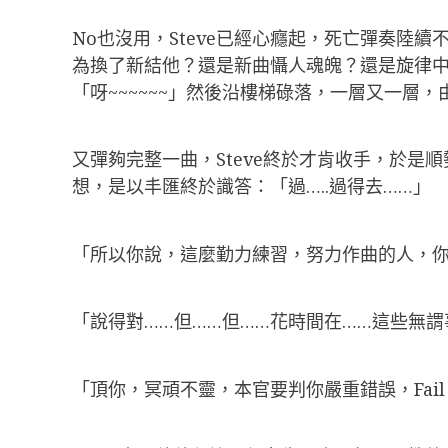
No也沒用，Steve已經心癮起，死亡彈奏陸
為換了新結他？還是新曲懾人魂魄？還是旋律
「呀~~~~~~」然後沿樓梯碌落，一層又一層
又彈夠完整一曲，Steve終於才肯收手，於
想，是以丰匯終於識答：「過…..過得去……」
「所以你說，這麼勤力練習，努力作曲的人，
「說得對……但……但……花時間在……這些無謂
「頂你，冥頑不靈，本官要判你嚴重錯誤，Fai