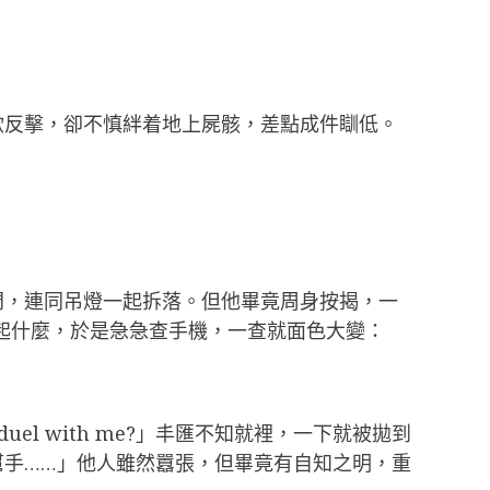
欲反擊，卻不慎絆着地上屍骸，差點成件瞓低。
門，連同吊燈一起拆落。但他畢竟周身按揭，一
起什麼，於是急急查手機，一查就面色大變：
uel with me?」丰匯不知就裡，一下就被拋到
手……」他人雖然囂張，但畢竟有自知之明，重