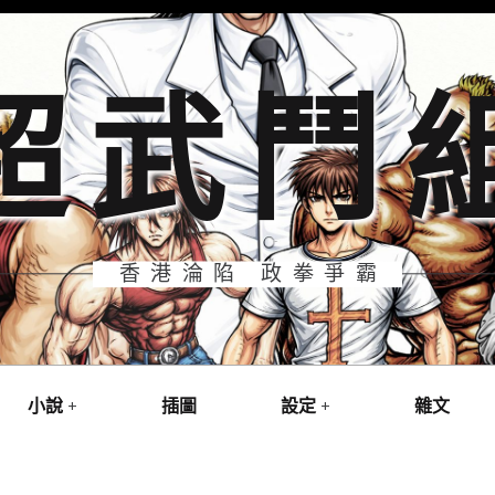
超武鬥
香港淪陷 政拳爭霸
小說
插圖
設定
雜文