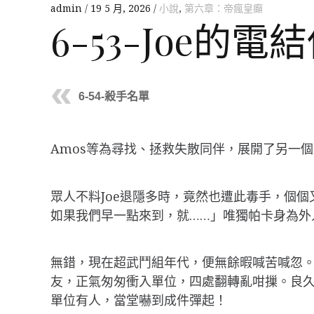
admin
19 5 月, 2026
小說
,
第六章：帝瘋皇癲
6-53-Joe的電
6-54-殺手名單
Amos等為尋找、拯救失散同伴，展開了另一
眾人不料Joe退隱多時，竟然也遭此毒手，個個
如果我們早一點來到，就……」唯獨帕卡身為外
無錯，現在超武鬥組年代，便無餘暇喊苦喊忽
友，正氣匆匆衝入單位，四處翻轉亂咁摷。良
單位有人，當堂嚇到成件彈起！