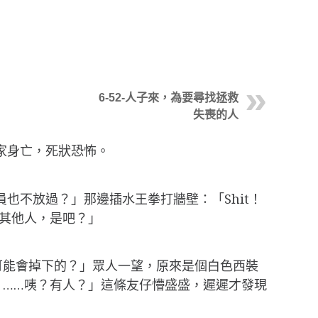
6-52-人子來，為要尋找拯救
失喪的人
家身亡，死狀恐怖。
也不放過？」那邊插水王拳打牆壁：「Shit！
其他人，是吧？」
可能會掉下的？」眾人一望，原來是個白色西裝
……咦？有人？」這條友仔懵盛盛，遲遲才發現