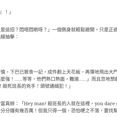
令』！」
又是這招？悶唔悶啲呀？」一個側身就輕鬆避開。只是正
底線抽擊：
不慎，下巴已狠食一記，成件剷上天花板，再彈地飛出大
麼強！……等等，他們熟口熟面，難道……」而且忽地想
你們！殺死班長的兇手！頭號通緝犯！」
「Hey man! 殺班長的人就在這裡，you dare d
金分分鐘有幾百萬！但我只得一個，恐怕哽之不落，要找幫