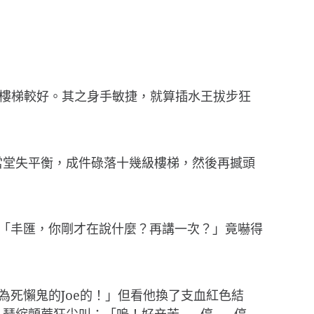
樓梯較好。其之身手敏捷，就算插水王拔步狂
當堂失平衡，成件碌落十幾級樓梯，然後再撼頭
：「丰匯，你剛才在說什麼？再講一次？」竟嚇得
為死懶鬼的Joe的！」但看他換了支血紅色結
瑟縮顫蓆狂尖叫：「嗚！好辛苦……停……停