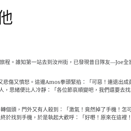
結他
個旅程。誰知第一站去到汝州街，已發現昔日隊友—Joe全
又悲傷又憤怒。這邊Amos拳頭緊掐：「可惡！連退出成員
人，思緒便比人冷靜：「各位節哀順變吧，我們還要去找
。轉個頭，門外又有人殺到：「激氣！竟然掉了手機！怎
久終於找到手機，於是執起大歡呼：「好嘢！原來在這裡！