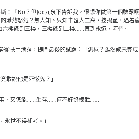
續不斷：「No？但Joe九泉下告訴我，很想你做第一個聽
中的熾熱怒氣？無人知。只知丰匯人工高，按揭盡，遇着
，由六樓碌到三樓，三樓碌到二樓……直到永遠，阿們。
是順勢從扶手滑落，提問最後的試題：「怎樣？雖然歌未完
你竟敢說他是死懶鬼？」
事，又怎能……生存……何不好好練武……」
l，永世不得補考。」