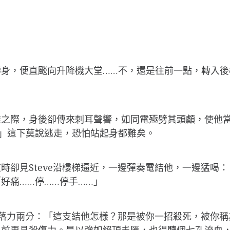
轉身，便直颷向升降機大堂……不，還是往前一點，轉入後
難之際，身後卻傳來刺耳聲響，如同電殛劈其頭顱，使他
」這下莫說逃走，恐怕站起身都難矣。
時卻見Steve沿樓梯逼近，一邊彈奏電結他，一邊猛喝
好痛……停……停手……」
更落力兩分：「這支結他怎樣？那是被你一招殺死，被你稱
前更具殺傷力。是以強如絕頂丰匯，也得聽個七孔流血，