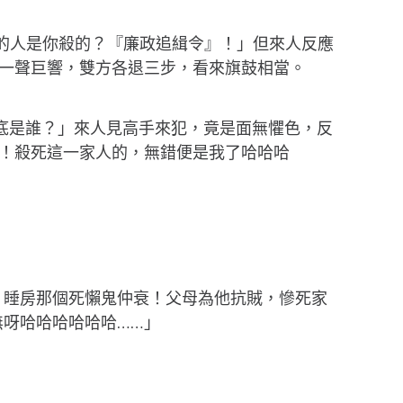
屋裡的人是你殺的？『廉政追緝令』！」但來人反應
一聲巨響，雙方各退三步，看來旗鼓相當。
到底是誰？」來人見高手來犯，竟是面無懼色，反
！殺死這一家人的，無錯便是我了哈哈哈
！睡房那個死懶鬼仲衰！父母為他抗賊，慘死家
呀哈哈哈哈哈哈……」