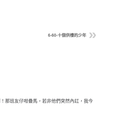
6-60-十個供樓的少年
啊！那班友仔咁疊馬，若非他們突然內訌，我今