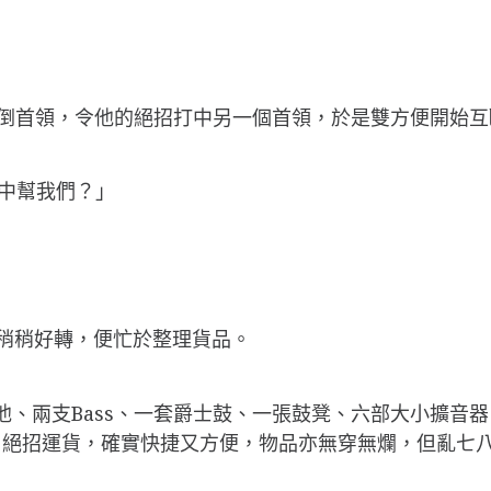
倒首領，令他的絕招打中另一個首領，於是雙方便開始互
暗中幫我們？」
才稍稍好轉，便忙於整理貨品。
結他、兩支Bass、一套爵士鼓、一張鼓凳、六部大小擴音
用絕招運貨，確實快捷又方便，物品亦無穿無爛，但亂七