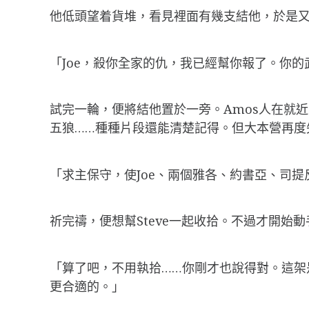
他低頭望着貨堆，看見裡面有幾支結他，於是
「Joe，殺你全家的仇，我已經幫你報了。你
試完一輪，便將結他置於一旁。Amos人在就近
五狼……種種片段還能清楚記得。但大本營再度
「求主保守，使Joe、兩個雅各、約書亞、司
祈完禱，便想幫Steve一起收拾。不過才開始
「算了吧，不用執拾……你剛才也說得對。這
更合適的。」