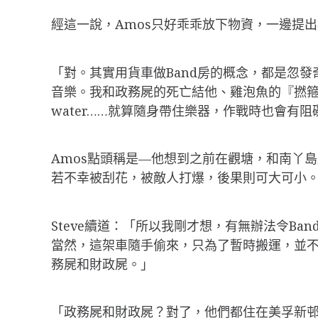
經這一說，Amos只好乖乖放下物資，一邊提出
「對。其實用貨車做Band房的概念，都是忽發奇
音樂。我和政務屍的死亡結他、雞泡魚的『撚箍咒』
water……就算隨身帶住樂器，作戰時也會有阻
Amos點頭稱是—他想到之前在觀塘，和南丫
若不幸被刮花，被敵人打爆，後果則可大可小
Steve續道：「所以我剛才想，有無辦法令B
當然，這架車隨手偷來，只為了暫時搬運，並不
務屍和財政屍。」
「政務屍和財政屍？對了，他們都住在美孚新