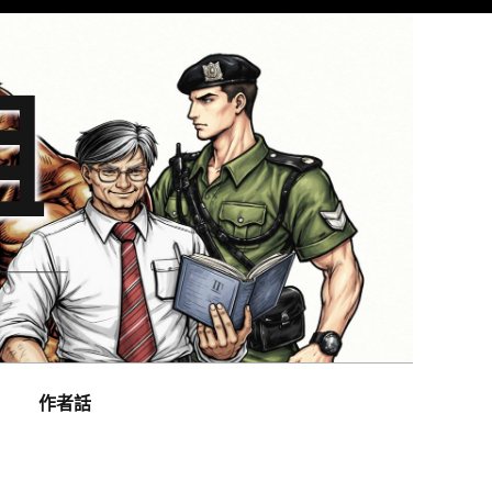
組
作者話