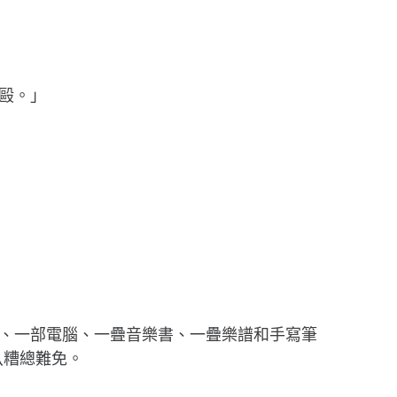
毆。」
器、一部電腦、一疊音樂書、一疊樂譜和手寫筆
八糟總難免。