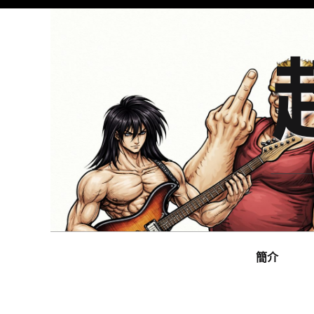
Skip
to
content
Main
navigation
簡介