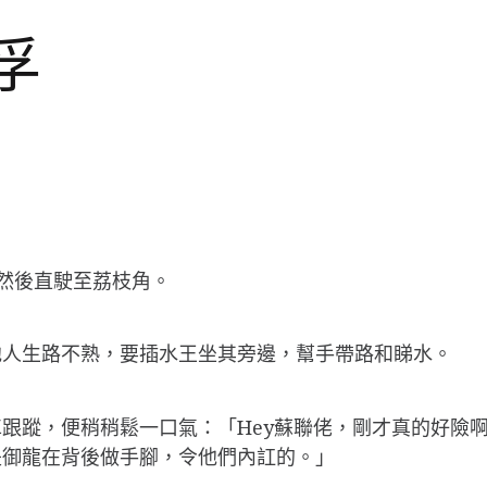
美孚
，然後直駛至荔枝角。
他人生路不熟，要插水王坐其旁邊，幫手帶路和睇水。
跟蹤，便稍稍鬆一口氣：「Hey蘇聯佬，剛才真的好險
是御龍在背後做手腳，令他們內訌的。」