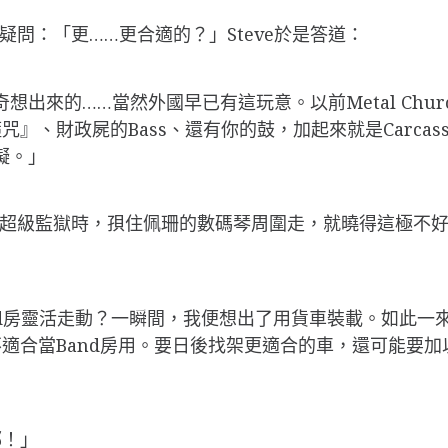
疑問：「更……更合適的？」Steve於是答道：
想出來的……當然外國早已有這玩意。以前Metal Ch
、財政屍的Bass、還有你的鼓，加起來就是Carcass
礙。」
島超級監獄時，孭住佩珊的數碼琴周圍走，就曉得這極不
。
and房靈活走動？一瞬間，我便想出了用貨車裝載。如此一
適合當Band房用。要日後找架更適合的車，還可能要加
邨！」