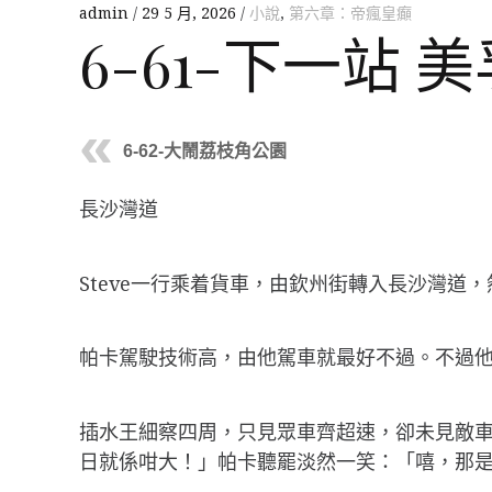
admin
29 5 月, 2026
小說
,
第六章：帝瘋皇癲
6-61-下一站 
6-62-大鬧荔枝角公園
長沙灣道
Steve一行乘着貨車，由欽州街轉入長沙灣道
帕卡駕駛技術高，由他駕車就最好不過。不過
插水王細察四周，只見眾車齊超速，卻未見敵車
日就係咁大！」帕卡聽罷淡然一笑：「嘻，那