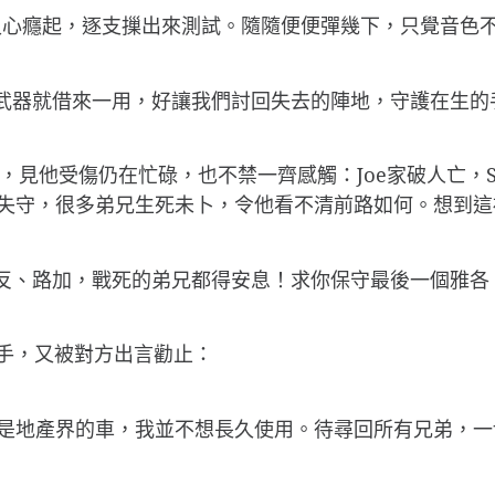
又心癮起，逐支摷出來測試。隨隨便便彈幾下，只覺音色
的武器就借來一用，好讓我們討回失去的陣地，守護在生的
，見他受傷仍在忙碌，也不禁一齊感觸：Joe家破人亡，S
失守，很多弟兄生死未卜，令他看不清前路如何。想到這
提反、路加，戰死的弟兄都得安息！求你保守最後一個雅
動手，又被對方出言勸止：
架是地產界的車，我並不想長久使用。待尋回所有兄弟，一