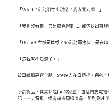
「What？御龍剛才出現過？我沒看到啊！」
「我也沒看到，只是感覺得到……那傢伙出鞭絆
「Oh no! 竟然是這樣？So御龍那傢伙，是在
「這我就不知道了。」
貨車繼續高速奔馳，Steve人在貨櫃裡，傷勢
所謂貨品，其實都是Joe的家產：包括四支電
記、一支電鑽，還有諸多周邊產品。雖則剛才