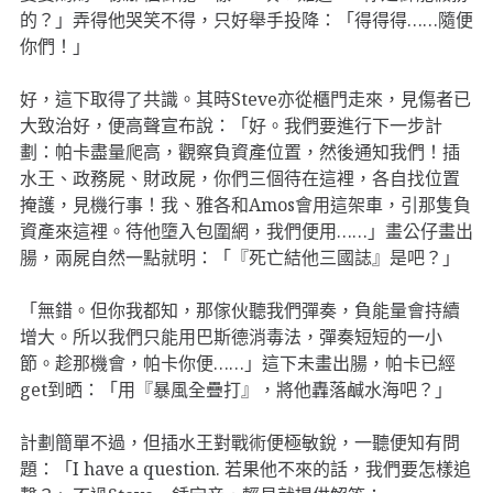
的？」弄得他哭笑不得，只好舉手投降：「得得得……隨便
你們！」
好，這下取得了共識。其時Steve亦從櫃門走來，見傷者已
大致治好，便高聲宣布說：「好。我們要進行下一步計
劃：帕卡盡量爬高，觀察負資產位置，然後通知我們！插
水王、政務屍、財政屍，你們三個待在這裡，各自找位置
掩護，見機行事！我、雅各和Amos會用這架車，引那隻負
資產來這裡。待他墮入包圍網，我們便用……」畫公仔畫出
腸，兩屍自然一點就明：「『死亡結他三國誌』是吧？」
「無錯。但你我都知，那傢伙聽我們彈奏，負能量會持續
增大。所以我們只能用巴斯德消毒法，彈奏短短的一小
節。趁那機會，帕卡你便……」這下未畫出腸，帕卡已經
get到晒：「用『暴風全疊打』，將他轟落鹹水海吧？」
計劃簡單不過，但插水王對戰術便極敏銳，一聽便知有問
題：「I have a question. 若果他不來的話，我們要怎樣追