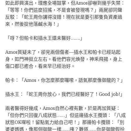
如此即興演出，理應全場鼓掌，但Amos卻嚇到幾乎失禁：
「等等！你們這麼招搖，不是會被發現嗎？」兩屍卻同聲
反駁：「蛇王周你講得沒錯！現在就是要引那隻負資產過
來，然後掟他落鹹水海！」
「呀？但帕卡和插水王還未醫好…….」
Amos質疑未了，卻見兩個傷者—插水王和帕卡已經站起
身，如門神挺立左右。看他們容光煥發，神釆飛揚，身上
傷口都已癒合，看來早已經治好。
帕卡：「Amos，你怎麼那麼囉嗦，語氣那麼像御龍的？」
插水王：「蛇王周你放心，我們已經醫好了！Good job!」
兩者醫得好幾成，Amos自然心裡有數，於是再加質疑：
「但你們只回復八成狀態……」但這邊插水王攬頭：「八成
狀態OK㗎啦！留點氣力給自己吧！」那邊帕卡攬頸：「別
婆婆媽媽，像那個御龍一樣……咦？難道……你是御龍假扮