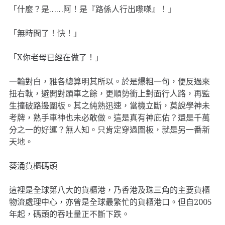
「什麼？是……阿！是『路係人行出嚟㗎』！」
「無時間了！快！」
「X你老母已經在做了！」
一輪對白，雅各總算明其所以。於是爆粗一句，便反過來
扭右軚，避開對頭車之餘，更順勢衝上對面行人路，再監
生撞破路邊圍板。其之純熟迅速，當機立斷，莫說學神未
考牌，熟手車神也未必敢做。這是真有神庇佑？還是千萬
分之一的好運？無人知。只肯定穿過圍板，就是另一番新
天地。
葵涌貨櫃碼頭
這裡是全球第八大的貨櫃港，乃香港及珠三角的主要貨櫃
物流處理中心，亦曾是全球最繁忙的貨櫃港口。但自2005
年起，碼頭的吞吐量正不斷下跌。