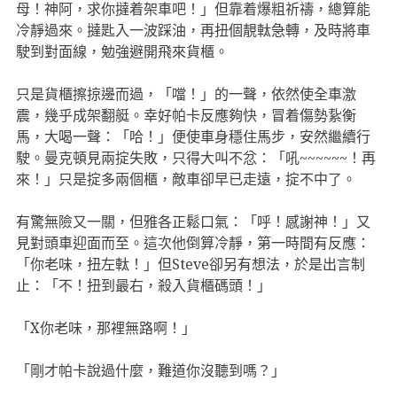
母！神阿，求你撻着架車吧！」但靠着爆粗祈禱，總算能
冷靜過來。撻匙入一波踩油，再扭個靚軚急轉，及時將車
駛到對面線，勉強避開飛來貨櫃。
只是貨櫃擦掠邊而過，「噹！」的一聲，依然使全車激
震，幾乎成架翻艇。幸好帕卡反應夠快，冒着傷勢紥衡
馬，大喝一聲：「哈！」便使車身穩住馬步，安然繼續行
駛。曼克頓見兩掟失敗，只得大叫不忿：「吼~~~~~~！再
來！」只是掟多兩個櫃，敵車卻早已走遠，掟不中了。
有驚無險又一關，但雅各正鬆口氣：「呼！感謝神！」又
見對頭車迎面而至。這次他倒算冷靜，第一時間有反應：
「你老味，扭左軚！」但Steve卻另有想法，於是出言制
止：「不！扭到最右，殺入貨櫃碼頭！」
「X你老味，那裡無路啊！」
「剛才帕卡說過什麼，難道你沒聽到嗎？」