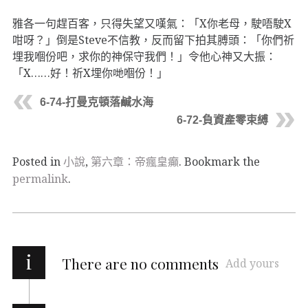
雅各一句趕百客，只得失望又嘆氣：「X你老母，駛唔駛X
咁呀？」倒是Steve不信教，反而留下拍其膊頭：「你們祈
埋我嗰份吧，求你的神保守我們！」令他心神又大振：
「X……好！祈X埋你哋嗰份！」
6-74-打曼克頓落鹹水海
6-72-負資產零束縛
Posted in
小說
,
第六章：帝瘋皇癲
. Bookmark the
permalink
.
i
There are no comments
Add yours