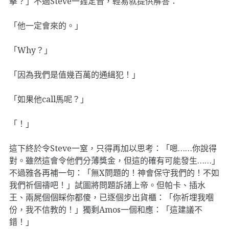
擊？」不過Steve一錘定音，輕易就提供解答：
「他一定會來的。」
「Why？」
「因為我們是值幾百萬的通緝犯！」
「如果他call馬呢？」
「！」
這下終於令Steve一窒，只得再加以思考：「嗯……你說得
對。雖然這會令他們分薄獎金，但這的確有可能發生……」
不過雅各再補一句：「無X問題的！神會保守我們的！不如
我們祈個禱吧！」試圖將問題訴諸上帝。但帕卡、插水
王、兩屍個個睬你都傻，已逐個步出貨櫃：「你祈埋我嗰
份，我不信教的！」獨剩Amos一個和應：「這建議不
錯！」