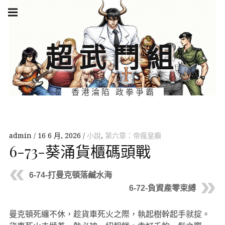
Skip
Main
navigation
to
Menu
content
超武鬥組
香港淪陷 政拳爭霸
admin
16 6 月, 2026
小說
,
第六章：帝瘋皇癲
6-73-葵涌貨櫃碼頭戰
6-74-打曼克頓落鹹水海
6-72-負資產零束縛
曼克頓死纏不休，趁貨車死火之際，執起樹幹起手就掟。