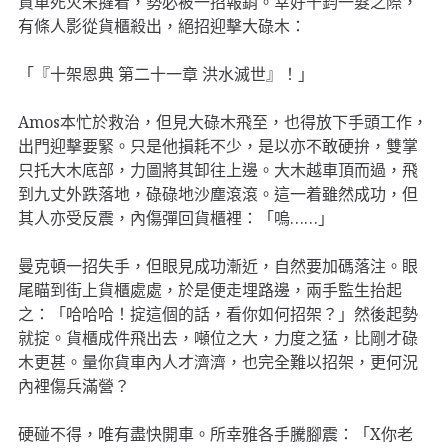
貨車死火未撻着，勢必被一招報銷。幸好千鈞一髮之際，
有條人影從貨櫃殺出，絕招迎擊大碌木：
「『十架恩典 第二十一章 洪水滅世』！」
Amos本忙於救治，但見大碌木飛至，也得放下手頭工作，
出門迎擊要緊。只是他損耗不少，是以亦不敢硬拚，雙掌
只托大木底部，力圖將其卸往上邊。大木越車頂而過，飛
到九丈外跌落地，碌碌地沙塵滾滾。這一着雖然成功，但
其人亦受反震，內傷彈回貨櫃裡：「嗚……」
曼克頓一招失手，但眼見成功漸近，自然要加碼落注。眼
尾瞄到街上貨櫃處處，於是便走埋路邊，兩手監生抬起
之：「哈哈哈！掟這個的話，看你如何招架？」然後起勢
就掟。貨櫃成件飛出去，噸位之大，力度之猛，比剛才碌
木更甚。量你貨車內人才濟濟，也完全難以招架，更何況
內裡傷兵滿營？
硬碰不得，唯有盡快開車。所幸雅各手騰腳震：「X你老