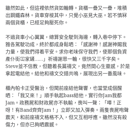
雖然如此，但這裡依然貨如輪轉。貨櫃一疊又一疊，堆積
出鋼鐵森林。貨車穿梭其中，只覺小巫見大巫。若不慎冧
兩個貨櫃，已經足夠壓死你。
不過貨車小心翼翼，總算安全駛到海邊，轉入巷中停下。
雅各駕駛功成，終於都成身鬆晒：「感謝神！感謝神賜我
力量，使我們得着平安。求你老味保守我們，使那個負資
產仆街冚家鏟……」祈禱謝恩一輪，很快又三千字矣。
Steve並不信教，但聽着長篇禱文，竟然間心生靈感，於是
拿起電結他。結他和禱文交錯共鳴，展現出另一番風味。
櫃內帕卡正受醫治，但聞前座結他聲響，也當堂成個醒
晒：「我又來！」順手執起bass結他，實行你Jam我都
Jam。政務屍和財政屍亦不執輸，喪叫一聲：「嘩！正
呀！有Band齊齊Jam！」立即又加入彈奏。兩隻喪屍咆聲
震天，和前座禱文格格不入，但又互相呼應。雖然沒有殺
傷力，但亦已夠晒震撼。