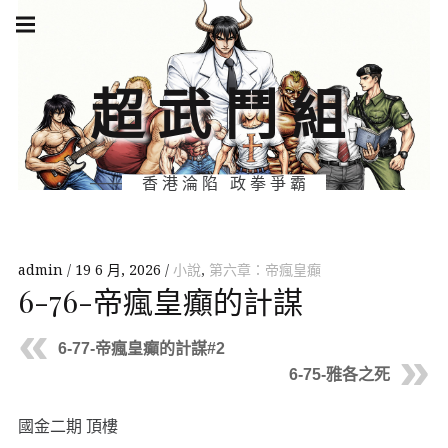
Skip
Main
navigation
to
Menu
content
超武鬥組
香港淪陷 政拳爭霸
admin
19 6 月, 2026
小說
,
第六章：帝瘋皇癲
6-76-帝瘋皇癲的計謀
6-77-帝瘋皇癲的計謀#2
6-75-雅各之死
國金二期 頂樓