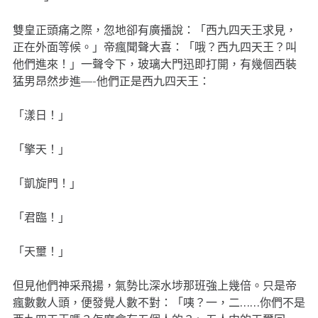
雙皇正頭痛之際，忽地卻有廣播說：「西九四天王求見，
正在外面等候。」帝瘋聞聲大喜：「哦？西九四天王？叫
他們進來！」一聲令下，玻璃大門迅即打開，有幾個西裝
猛男昂然步進—-他們正是西九四天王：
「漾日！」
「擎天！」
「凱旋門！」
「君臨！」
「天壐！」
但見他們神采飛揚，氣勢比深水埗那班強上幾倍。只是帝
瘋數數人頭，便發覺人數不對：「咦？一，二……你們不是