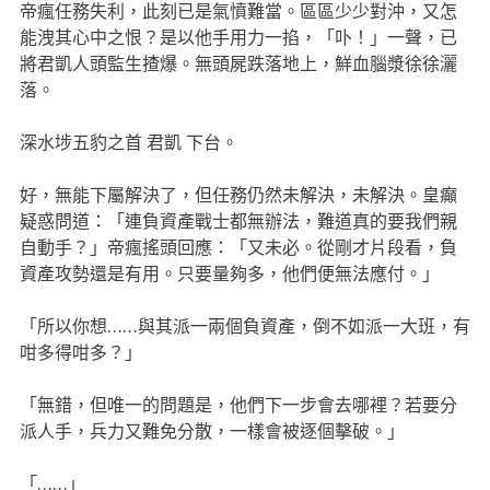
帝瘋任務失利，此刻已是氣憤難當。區區少少對沖，又怎
能洩其心中之恨？是以他手用力一掐，「卟！」一聲，已
將君凱人頭監生揸爆。無頭屍跌落地上，鮮血腦漿徐徐灑
落。
深水埗五豹之首 君凱 下台。
好，無能下屬解決了，但任務仍然未解決，未解決。皇癲
疑惑問道：「連負資產戰士都無辦法，難道真的要我們親
自動手？」帝瘋搖頭回應：「又未必。從剛才片段看，負
資產攻勢還是有用。只要量夠多，他們便無法應付。」
「所以你想……與其派一兩個負資產，倒不如派一大班，有
咁多得咁多？」
「無錯，但唯一的問題是，他們下一步會去哪裡？若要分
派人手，兵力又難免分散，一樣會被逐個擊破。」
「……」