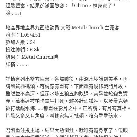
經驗豐富，結果卻滿面愁容：「Oh no，輸身家了！
嗚……」
地產界地產界九西總動員 大戰 Metal Church 主讓客
賠率：1.05/4.51
參加人數：54
投注總額：6.8k
結果： Metal Church勝
詳情：……
詳情有列出雙方陣營，各場戰役，由深水埗講到美孚，再
講到貨櫃碼頭，可謂應有盡有。下面還有幾條戰鬥片段，
雖然並不高清，但深水埗五狼五豹敗退，美孚雙煞變負資
產，萬事達被帕卡監生打死，雅各壯烈犧牲，以及曼克頓
被打落鹹水海……都盡在影片之中。正所謂：有片有真相。
片段又多又有角度，叫輸家無可抵賴，唯有乖乖磅水。
君凱重注投主場，結果大熱倒灶，就唯有輸身家了。但眼