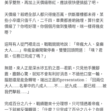
美孚雙煞，再加上天價級懸紅，應該很快便搞掂了吧。
天價級？殺晒全部人都只得幾百萬，供斷層樓都未得，某
些小卒還只值千八，二千四，車費都差啲蝕埋，算什麼天
價級了？你唔好理。你個個月做到隻積咁，咪一樣得幾皮
嘢？
這時有人從門裡走出，戰戰兢兢地說：「帝瘋大人、皇癲
大人……」帝瘋皇癲聞聲停奏，雙雙回頭問道：「咦？君
凱，任務已完成了嗎？」
無錯，來人正是深水埗五豹之首—君凱。只見他手騰腳
震，膽顫心驚，就知不會有利好消息。不過他口窒一輪，
腦筋還是能急轉彎，端出正面的presentation：「回兩位
大人……名單中的八成人……不……近九成……都已經……被
我們擊殺……」
完成百分之八十，戰績聽來十分理想。只可惜遇着帝瘋，
一下就被反彈轉頭：「什麼？只完成了百分之八十？你道