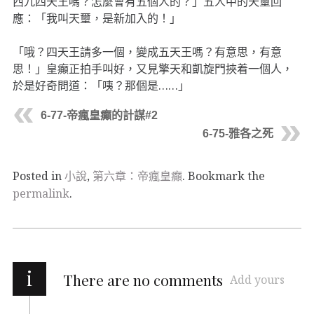
西九四天王嗎？怎麼會有五個人的？」五人中的天壐回
應：「我叫天壐，是新加入的！」
「哦？四天王請多一個，變成五天王嗎？有意思，有意
思！」皇癲正拍手叫好，又見擎天和凱旋門挾着一個人，
於是好奇問道：「咦？那個是……」
6-77-帝瘋皇癲的計謀#2
6-75-雅各之死
Posted in
小說
,
第六章：帝瘋皇癲
. Bookmark the
permalink
.
i
There are no comments
Add yours