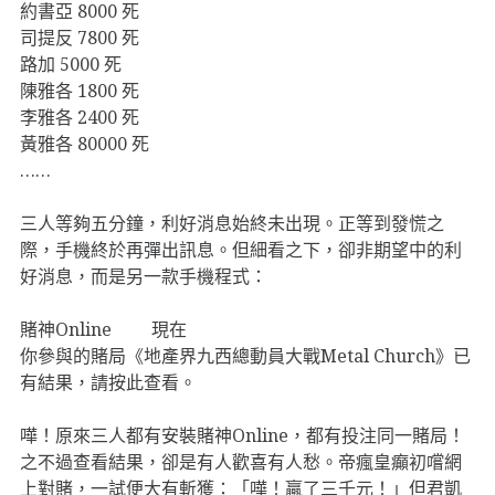
約書亞 8000 死
司提反 7800 死
路加 5000 死
陳雅各 1800 死
李雅各 2400 死
黃雅各 80000 死
……
三人等夠五分鐘，利好消息始終未出現。正等到發慌之
際，手機終於再彈出訊息。但細看之下，卻非期望中的利
好消息，而是另一款手機程式：
賭神Online 現在
你參與的賭局《地產界九西總動員大戰Metal Church》已
有結果，請按此查看。
嘩！原來三人都有安裝賭神Online，都有投注同一賭局！
之不過查看結果，卻是有人歡喜有人愁。帝瘋皇癲初嚐網
上對賭，一試便大有斬獲：「嘩！贏了三千元！」但君凱