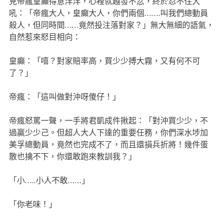
見帝瘋皇癲得意洋洋，心裡就越發不忿，終於忍不住大
吼：「帝瘋大人，皇癲大人，你們兩個…….叫我們總動員
殺人，但同時間……竟然投注落對家？」無大無細的語氣，
自然惹來怒目相向：
皇癲：「嘻？對家賠率高，買少少搏大霧，又有何不可
了？」
帝瘋：「這叫做對沖呀傻仔！」
帝瘋怒罵一聲，一手將君凱成件揪起：「對沖買少少，不
過贏少少己。但超人大人下達的重要任務，你們深水埗加
美孚總動員，竟然也完成不了，而且還損兵折將！幾件蛋
散也擒不下，你還敢跑來教訓我？」
「小…..小人不敢……」
「你老味！」