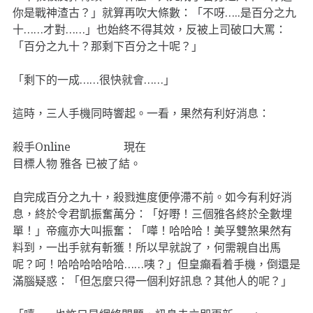
你是戰神渣古？」就算再吹大條數：「不呀…..是百分之九
十……才對……」也始終不得其效，反被上司破口大罵：
「百分之九十？那剩下百分之十呢？」
「剩下的一成……很快就會……」
這時，三人手機同時響起。一看，果然有利好消息：
殺手Online 現在
目標人物 雅各 已被了結。
自完成百分之九十，殺戮進度便停滯不前。如今有利好消
息，終於令君凱振奮萬分：「好嘢！三個雅各終於全數埋
單！」帝瘋亦大叫振奮：「嘩！哈哈哈！美孚雙煞果然有
料到，一出手就有斬獲！所以早就說了，何需親自出馬
呢？呵！哈哈哈哈哈哈……咦？」但皇癲看着手機，倒還是
滿腦疑惑：「但怎麼只得一個利好訊息？其他人的呢？」