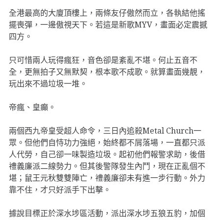
全港最高的大廈頂樓上，兩條友仔傲然而立，各執結他搖
擺喪彈，一邊傲視天下。若這是新歌MYV，畫面必定震撼
四方。
只可惜兩人玩得瘋狂，音色卻是紊亂不堪。何止五音不
全，更無拍子又無默契，根本歌不成歌。就算畫面幾靚，
玩出來不過垃圾一堆。
帝瘋、皇癲。
兩個西九帝皇受超人命令，三日內追殺Metal Church一
眾。但他們自恃功力強絕，始終都不屑落場，一直都只派
人代勞，自己卻一味製造垃圾。起初他們報警求助，後借
禮義廉派二線勢力。但其後警隊發生內鬥，現在正亂個不
堪；鼠王元秋雙雙陣亡，禮義廉卻未有進一步行動。外力
靠不住，才只好派手下出擊。
據說目標正於深水埗區活動，派出深水埗五狼五豹，加個