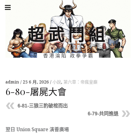
Skip
Main
navigation
to
Menu
content
超武鬥組
香港淪陷 政拳爭霸
admin
25 6 月, 2026
小說
,
第六章：帝瘋皇癲
6-80-屠屍大會
6-81-三狼三豹破棺而出
6-79-共同進退
翌日 Union Square 演薈廣場