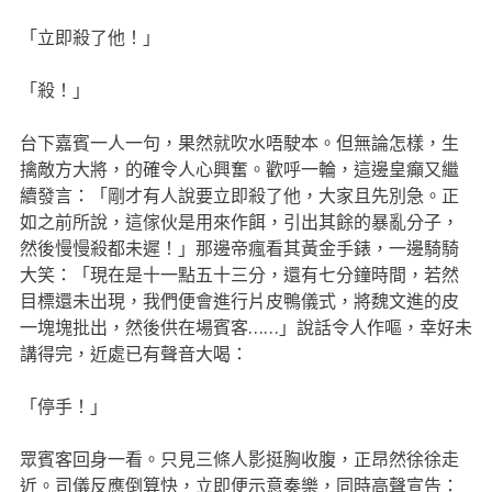
「立即殺了他！」
「殺！」
台下嘉賓一人一句，果然就吹水唔駛本。但無論怎樣，生
擒敵方大將，的確令人心興奮。歡呼一輪，這邊皇癲又繼
續發言：「剛才有人說要立即殺了他，大家且先別急。正
如之前所說，這傢伙是用來作餌，引出其餘的暴亂分子，
然後慢慢殺都未遲！」那邊帝瘋看其黃金手錶，一邊騎騎
大笑：「現在是十一點五十三分，還有七分鐘時間，若然
目標還未出現，我們便會進行片皮鴨儀式，將魏文進的皮
一塊塊批出，然後供在場賓客……」說話令人作嘔，幸好未
講得完，近處已有聲音大喝：
「停手！」
眾賓客回身一看。只見三條人影挺胸收腹，正昂然徐徐走
近。司儀反應倒算快，立即便示意奏樂，同時高聲宣告：