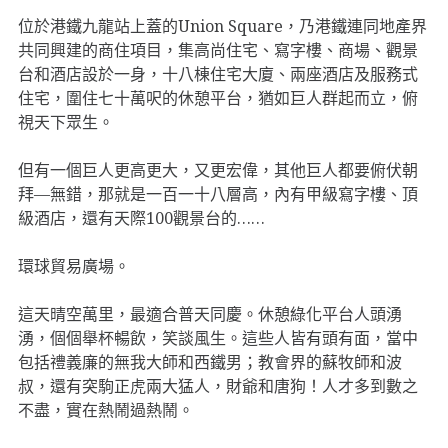
位於港鐵九龍站上蓋的Union Square，乃港鐵連同地產界
共同興建的商住項目，集高尚住宅、寫字樓、商場、觀景
台和酒店設於一身，十八棟住宅大廈、兩座酒店及服務式
住宅，圍住七十萬呎的休憩平台，猶如巨人群起而立，俯
視天下眾生。
但有一個巨人更高更大，又更宏偉，其他巨人都要俯伏朝
拜—無錯，那就是一百一十八層高，內有甲級寫字樓、頂
級酒店，還有天際100觀景台的……
環球貿易廣場。
這天晴空萬里，最適合普天同慶。休憩綠化平台人頭湧
湧，個個舉杯暢飲，笑談風生。這些人皆有頭有面，當中
包括禮義廉的無我大師和西鐵男；教會界的蘇牧師和波
叔，還有突駒正虎兩大猛人，財爺和唐狗！人才多到數之
不盡，實在熱鬧過熱鬧。