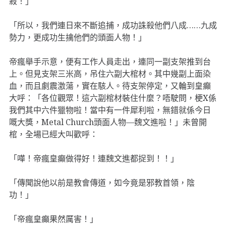
殺！」
「所以，我們連日來不斷追捕，成功誅殺他們八成……九成
勢力，更成功生擒他們的頭面人物！」
帝瘋舉手示意，便有工作人員走出，連同一副支架推到台
上。但見支架三米高，吊住六副大棺材。其中幾副上面染
血，而且劇震激蕩，實在駭人。待支架停定，又輪到皇癲
大呼：「各位觀眾！這六副棺材裝住什麼？唔駛問，梗X係
我們其中六件獵物啦！當中有一件犀利啦，無錯就係今日
嘅大獎，Metal Church頭面人物—魏文進啦！」未曾開
棺，全場已經大叫歡呼：
「嘩！帝瘋皇癲做得好！連魏文進都捉到！！」
「傳聞說他以前是教會傳道，如今竟是邪教首領，陰
功！」
「帝瘋皇癲果然厲害！」