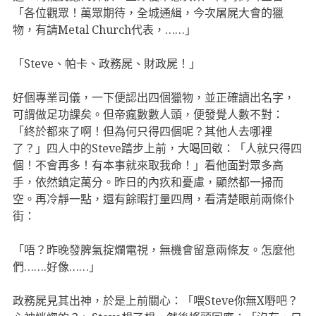
「各位觀眾！萬眾期待，全城通緝，今次屠屍大會的獵
物，有請Metal Church代表，……」
「Steve、帕卡、政務屍、財政屍！」
好個專業司儀，一下便認出四個獵物，並正確讀出名字，
可謂做足功課矣。但帝瘋數數人頭，便發覺人數不對：
「終於都來了啊！但為何只得四個呢？其他人去哪裡
了？」四人中的Steve踏步上前，大喝回敬：「人就只得四
個！不會再多！有本事就來取我命！」看他面對眾多高
手，依然鎮定萬分。昨日的內疚和憂慮，顯然都一掃而
空。再冷靜一點，還有餘暇打量四周，看清楚眼前兩條仆
街：
「唔？昨晚發脾氣掟爛電視，無機會留意兩條友。怎麼他
們…….好像……」
政務屍見其出神，於是上前關心：「喂Steve你無X嘢吧？