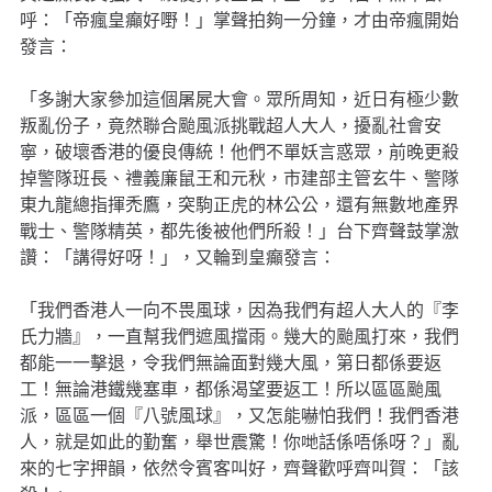
呼：「帝瘋皇癲好嘢！」掌聲拍夠一分鐘，才由帝瘋開始
發言：
「多謝大家參加這個屠屍大會。眾所周知，近日有極少數
叛亂份子，竟然聯合颱風派挑戰超人大人，擾亂社會安
寧，破壞香港的優良傳統！他們不單妖言惑眾，前晚更殺
掉警隊班長、禮義廉鼠王和元秋，市建部主管玄牛、警隊
東九龍總指揮禿鷹，突駒正虎的林公公，還有無數地產界
戰士、警隊精英，都先後被他們所殺！」台下齊聲鼓掌激
讚：「講得好呀！」，又輪到皇癲發言：
「我們香港人一向不畏風球，因為我們有超人大人的『李
氏力牆』，一直幫我們遮風擋雨。幾大的颱風打來，我們
都能一一擊退，令我們無論面對幾大風，第日都係要返
工！無論港鐵幾塞車，都係渴望要返工！所以區區颱風
派，區區一個『八號風球』，又怎能嚇怕我們！我們香港
人，就是如此的勤奮，舉世震驚！你哋話係唔係呀？」亂
來的七字押韻，依然令賓客叫好，齊聲歡呼齊叫賀：「該