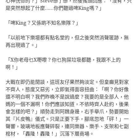
心神恍惚的？」Steve想了想，然後搖頭回應：「沒有，只
是突然想起了什麼……你們聽過啤King嗎？」
「啤King？又係啲不知名樂隊？」
「以前地下樂壇都有點名堂的，但之後突然消聲匿跡，無
再出現過了。」
「X你老母乜X嘢嚟？你乜狗屎垃圾都聽，我跟不上的
啊！」
大戰在即仍能閒談，這班友仔果然夠淡定。但皇癲見對家
不齊人，態度又惡劣，立即氣得面容扭曲：「啊？你好像
還不明白啊？我們昨晚不是說過麼？我要的是全部人，他
媽的一個不漏啊！你們應該知道，不依時齊人赴約，後果
會怎樣的吧？」順勢走到阿魏身邊，右手舉爪，勢要開始
其『片皮鴨』儀式。只是正要下手，腳底忽地「砰！」一
聲響，玻璃地板應聲碎裂，連同樂器、樂手、支架和七副
棺材，「轟隆！轟隆！」沉落下層商場。