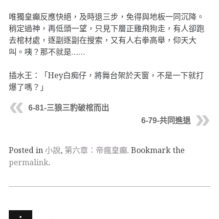
唯獨皇癲反應快絕，及時退三步，免得與地板一同沉降。
稍定過神，再低頭一望，只見下層正雞飛狗走，有人卻跑
去棺材處，逐副逐副在搜索，又有人右拳高舉，仰天大
叫。咦？那不就是……
插水王：「Hey白痴仔，將舞台架於天窗，不是一下就打
爆了嗎？」
6-81-三狼三豹破棺而出
6-79-共同進退
Posted in
小說
,
第六章：帝瘋皇癲
. Bookmark the
permalink
.