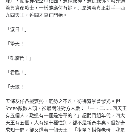
球』，便能穿梭空中花園，遇神殺神，遇佛殺佛。就算遇
着負資產戰士，一樣能應付有餘。只是遇着真正對手—西
九四天王，難關才真正開始。
「漾日！」
「擎天！」
「凱旋門！」
「君臨！」
「天壐！」
五條友仔各擺姿勢，氣勢之不凡，彷彿背景會發光。但
Steve數數人頭，卻最關注對方人數：「一、二……四天王
有五個人，難道有一個是搭單的？」超武鬥組年代，四大
天王有五個，人有幾十種性別，都不是新奇事矣。但好奇
求知一問，卻又焫着一個天王：「搭單？搭你老母！我是