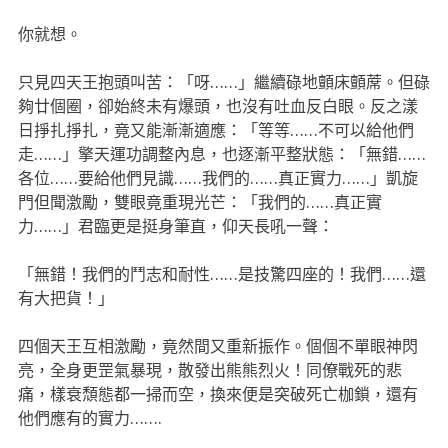
你就想。
只見四天王抱頭叫苦：「呀……」繼續碌地顫床顫蓆。但碌
夠廿個圈，卻始終未有爆頭，也沒有吐血反白眼。反之漾
日掙扎掙扎，竟又能漸漸適應：「等等……不可以給他們
走……」擎天運功調整內息，也逐漸平整狀態：「無錯……
各位……要給他們見識……我們的……真正實力……」凱旋
門但聞激勵，雙眼竟重現光芒：「我們的……真正實
力……」君臨更是挺身筆直，仰天長吼一聲：
「無錯！我們的鬥志和耐性……是技驚四座的！我們……還
有大把貨！」
四個天王互相激勵，竟然間又重新振作。個個不單眼神閃
亮，全身更罡氣暴現，散發出熊熊烈火！同僚戰死的悲
痛，樣衰頹態都一掃而空，換來便是突破死亡枷鎖，還有
他們應有的實力…….