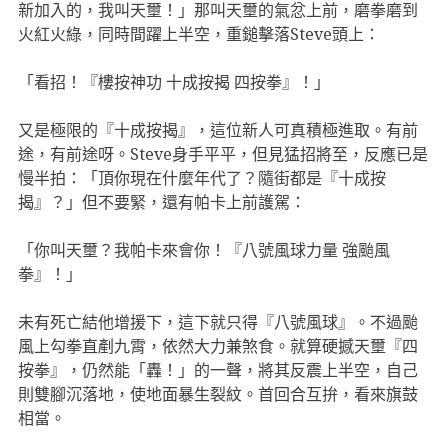
新加入的，我叫天壐！」那叫天壐的氣忿上前，磨拳磨到
火紅火綠，同時間躍上半空，重鎚擊落Steve頭上：
「看招！『樓按神功 十成按揭 四按拳』！」
又是極限的『十成按揭』，這位新人可真積極進取。有前
途，有前途呀。Steve身手平平，但見猛招將至，反應已是
慢半拍：「頂你現在什麼年代了？隨街都是『十成按
揭』？」但不要緊，還有帕卡上前護駕：
「你叫天壐？我帕卡來會你！『八號風球力量 強颱風
拳』！」
未有死亡結他增援下，這下就只得『八號風球』。不過颱
風上勾拳直剷九霄，依然大力兼煞食。就算硬撼天壐『四
按拳』，仍然能「轟！」的一聲，將其反震上半空，自己
則雙腳沉落地，使地面暴生裂紋。首回合互拚，看來旗鼓
相當。