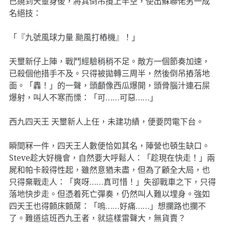
已繞到天壐身後，將其倒吊攬上半空，使出蘇聯佬另一成
名絕技：
「『九號風球力量 颱風打樁機』！」
天壐新仔上陣，戰鬥經驗稍稍不足。敵方一個節奏加速，
已殺個他措手不及。只得被拋轉三周半，然後倒吊摏落地
面。「轟！」的一聲，頭顱像西瓜爆開，頭骨腦汁連石屎
爆射，叫人不寒而慄：「可……可惡……」
西九四天王 天壐新人上任，未建功績，便要閃電下台。
瞬間冧一件，四天王人數便恰如其名，陣營也頓生缺口。
Steve趁大好機會，自然要大呼鬆人：「趁現在快走！」兩
屍和帕卡殺得性起，雖然意猶未盡，但為了顧全大局，也
只得棄戰走人：「爽呀……真可惜！」失卻戰車之下，只得
落地快步走。但憑着死亡彈奏，仍然叫人難以埋身。強如
四天王也得顫床顫蓆：「嗚……好痛……」想攔路也攔不
了。難道這班西九王者，就這樣雷聲大，無貨賣？