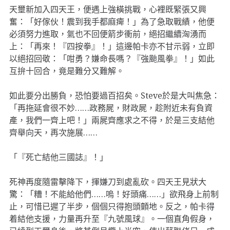
天壐新加入四天王，便遇上強橫挑戰，心裡既緊張又興
奮：「好傢伙！震到我手都麻痺！」為了急取戰績，他便
必須努力進取，氣也不回便箭步衝前，絕招繼續洶湧而
上：「再來！『四按拳』！」這邊帕卡亦不甘示弱，立即
以絕招回敬：「咁勇？嫌命長嗎？『強颱風拳』！」如此
互拚十回合，竟是難分又難解。
如此要分出勝負，恐怕要過百招矣。Steve於是大叫焦急：
「再拖延會很不妙……政務屍，財政屍，趁附近未有負資
產，我們一齊上吧！」兩屍齊應求之不得，於是三支結他
齊舉向天，再次施展……
「『死亡結他三國誌』！」
死神再度隨雷擊降下，揮嫌刀到處亂砍。四天王見狀大
驚：「糟！不能給他們……嗚！好頭痛……」欲飛身上前制
止，可惜已遲了半步，個個只得抱頭顫地。反之，帕卡得
着結他支援，力量再升至『九號風球』。一個直角假身，