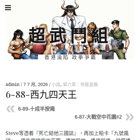
Skip
Main
navigation
to
Menu
content
超武鬥組
香港淪陷 政拳爭霸
admin
7 7 月, 2026
小說
,
第六章：帝瘋皇癲
6-88-西九四天王
6-89-十成半按揭
6-87-大戰空中花園#2
Steve等憑着『死亡結他三國誌』，再加上帕卡『九號風