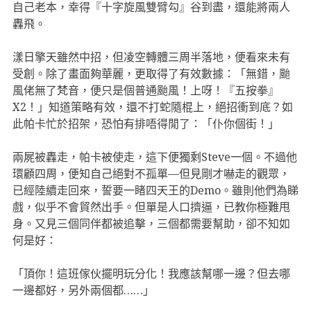
自己老本，幸得『十字旋風雙臂勾』谷到盡，還能將兩人
轟飛。
漾日擎天雖然中招，但凌空轉體三周半落地，便看來未有
受創。除了畫面夠華麗，更取得了有效數據：「無錯，颱
風佬無了梵音，便只是個普通颱風！上呀！『五按拳』
X2！」知道策略有效，還不打蛇隨棍上，絕招衝到底？如
此帕卡忙於招架，恐怕有排唔得閒了：「仆你個街！」
兩屍被轟走，帕卡被使走，這下便獨剩Steve一個。不過他
環顧四周，便知自己絕對不孤單—但見剛才嚇走的觀眾，
已經陸續走回來，誓要一睹四天王的Demo。雖則他們為睇
戲，似乎不會貿然出手。但單是人口擠逼，已教你極難甩
身。又見三個同伴都被追擊，三個都需要幫助，卻不知如
何是好：
「頂你！這班傢伙擺明玩分化！我應該幫哪一邊？但去哪
一邊都好，另外兩個都……」