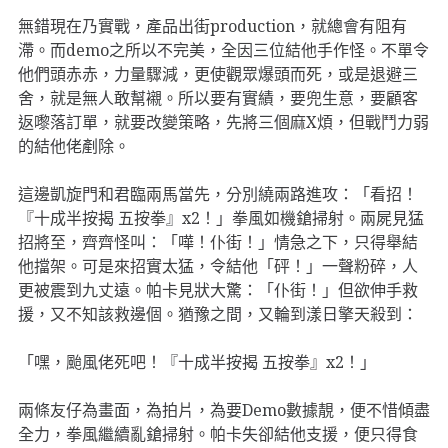
無錯現在乃實戰，產品出街production，就總會有阻有
滯。而demo之所以不完美，全因三位結他手作怪。不單令
他們頭赤赤，力量驟減，更使觀眾爆頭而死，或是退避三
舍，就是無人敢幫襯。所以要有實績，要兜生意，要顧客
返嚟落訂單，就要改變策略，先將三個麻X煩，但戰鬥力弱
的結他佬剷除。
這邊凱旋門和君臨兩馬當先，分別繞兩路進攻：「看招！
『十成半按揭 五按拳』x2！」拳風如機鎗掃射。兩屍見猛
招將至，齊齊怪叫：「嘩！仆街！」情急之下，只得舉結
他擋架。可是來招實太猛，令結他「砰！」一聲粉碎，人
更被震到九丈遠。帕卡見狀大驚：「仆街！」但欲伸手救
援，又不知該救邊個。猶豫之間，又輪到漾日擎天殺到：
「嘿，颱風佬死吧！『十成半按揭 五按拳』x2！」
兩條友仔為畫面，為拍片，為要Demo數據靚，便不惜傾盡
全力，拳風繼續亂鎗掃射。帕卡失卻結他支援，便只得食