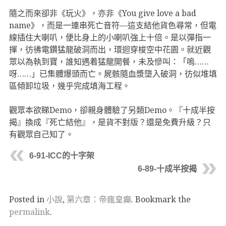
隨之而來卻非《玩火》，亦非《You give love a bad
name》，而是一連串死亡音符—這支結他貨色尋常，但電
線插住大喇叭，便比身上的小喇叭強上十倍。是以彈指一
揮，彷彿電鑽猛龍破洞而出，環迴穿梭空中花園。就近觀
眾以為執到寶，誰知遇着猛龍開餐，未及慘叫：「嗚……
呀……」已集體爆頭而亡。屍骸隨血漿墮入破洞，彷似堆填
區傾卸垃圾，幾乎完成填海工程。
觀眾本欲睇Demo，卻親身體驗了另類Demo。『十成半按
揭』換成『死亡結他』，是貨不對版？還是免費升級？只
有觀眾自己知了。
6-91-ICC的十字架
6-89-十成半按揭
Posted in
小說
,
第六章：帝瘋皇癲
. Bookmark the
permalink
.