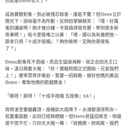
然就是Steve等人了。
成為實驗對象，勢必被殘忍殺害，誰能不驚？但Steve立於
燈光下，卻絲毫不為所動，反倒拍掌騎騎笑：「嘻，好厲
害的講座啊！剛才幾分鐘，令我過得很充實，學到很多新
奇事啊！」帕卡更是嗤之以鼻：「嘿，還以為有幾把炮，
原來只得『十成半按揭』？夠你裝修，定夠你買傢俬
了？」
Demo對象死不畏縮，而且生猛過海鮮，就正合四天王口
味。漾日興奮大喝：「好！實戰時間正式開始，兄弟我們
上！」便率眾齊步衝前，誓要一招殺敵，做好他媽的產品
demo，奪取他媽的鉅額獎金！
「衝呀！殺呀！『十成半按揭 五按拳』x4！」
齊齊凌空重鎚轟頂，按揭如大雨降下，水浸都浸得死你。
若要畫面靚，此刻已經夠晒靚。但Steve見猛招將至，倒還
是不慌不忙，只仰天大喝一聲：「政務屍，財政屍，我們