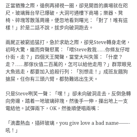
正當猶豫之際，循例再掃視一圈，卻見開首的廣場就在咫
尺，玻璃舞台早已爆破，大洞可通樓下商場；樂器、凳
椅、碎塊等散落周邊，便忽地看到曙光：「對了！唯有這
樣！」於是二話不說，拔步向破洞跑去。
兩屍正被窮追猛打，急於求助之際，卻見Steve轉身走佬，
初時大驚，繼而齊聲怒罵：「喂Steve救我……你條友仔咁
仆街，走？」四個天王聞聲，當堂大叫失策：「什麼？
走？……那傢伙值二百萬的，怎可以給他走甩？」群眾眼見
大魚逃走，都要加入追殺行列：「別想走！」成班友餓狗
搶屎，任你有三頭六臂，都勢難逃出生天。
只是Steve咧笑一聲：「嘿！」卻未向破洞走去，反倒急轉
向旁邊，踏着一地玻璃碎塊，然後手一伸，摷出地上一支
電結他。試彈兩下，OK，然後順便唱兩嘴：
「滴盡熱血，插碎玻璃，you give love a bad name——-
吼！」