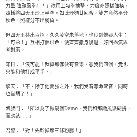
力量 強颱風拳』！」改用上勾拳抽擊，力度亦照樣強橫，
照樣將四天王炒上半空。如此炒夠廿回合，雙方竟然平分
秋色，照樣分不出勝負。
但四天王共出百招，久久凌空未落地，也炒到懷疑人生：
「可惡！」互相打個眼色，便齊齊撤身後退，好回過氣思
考對策。
漾日：「沒可能！就算那傢伙有音樂，憑我們四個，竟也
只能和他打成平手？」
擎天：「不，除了他變強之外，我們受着奪命梵音，同時
也變弱了！」
凱旋門：「所以為了做靚個Demo，我們和那颱風派硬拚，
而應該……」
君臨：「對！先幹掉那三條粉腸！」