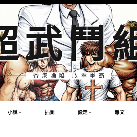
超武鬥
香港淪陷 政拳爭霸
小說
插圖
設定
雜文