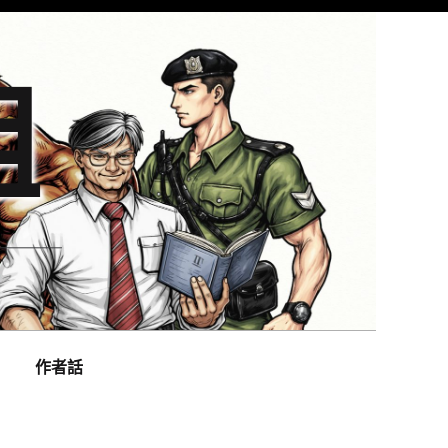
組
作者話