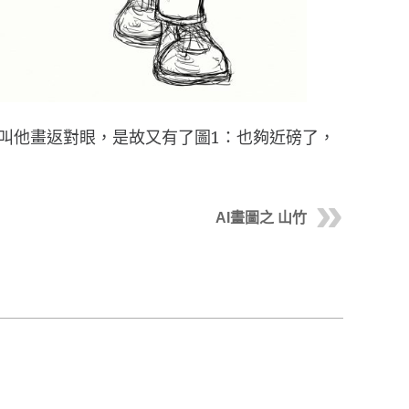
又叫他畫返對眼，是故又有了圖1：也夠近磅了，
AI畫圖之 山竹