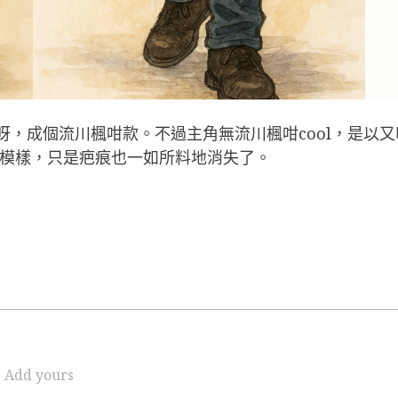
呀，成個流川楓咁款。不過主角無流川楓咁cool，是以
的模樣，只是疤痕也一如所料地消失了。
Add yours