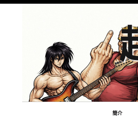
Skip
to
content
Main
navigation
簡介