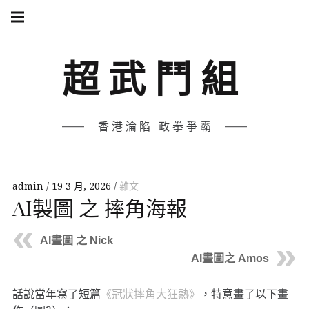
Skip
Main
navigation
to
Menu
content
超武鬥組
香港淪陷 政拳爭霸
admin
19 3 月, 2026
雜文
AI製圖 之 摔角海報
AI畫圖 之 Nick
AI畫圖之 Amos
話說當年寫了短篇
《冠狀摔角大狂熱》
，特意畫了以下畫