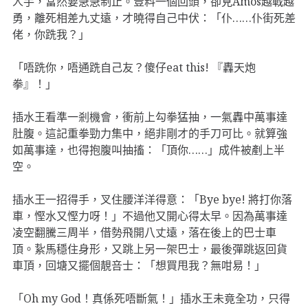
人手，當然要急急制止。豈料一個回頭，卻見Amos越戰越
勇，離死相差九丈遠，才曉得自己中伏：「仆……仆街死差
佬，你跣我？」
「唔跣你，唔通跣自己友？傻仔eat this! 『轟天炮
拳』！」
插水王看準一剎機會，衝前上勾拳猛抽，一氣轟中萬事達
肚腹。這記重拳勁力集中，絕非剛才的手刀可比。就算強
如萬事達，也得抱腹叫抽搐：「頂你……」成件被剷上半
空。
插水王一招得手，叉住腰洋洋得意：「Bye bye! 將打你落
車，慳水又慳力呀！」不過他又開心得太早。因為萬事達
凌空翻騰三周半，借勢飛開八丈遠，落在後上的巴士車
頂。紥馬穩住身形，又跳上另一架巴士，最後彈跳返回貨
車頂，回塘又擺個靚咅士：「想買甩我？無咁易！」
「Oh my God！真係死唔斷氣！」插水王未竟全功，只得