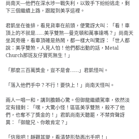
尚南天—他們在深水埗一戰失利，以致手下紛紛逃走，剩
下三個繼續上路，跟蹤到美孚這裡。
君凱坐在後排，看見貨車在前頭，便驚訝大叫：「看！車
頂上的不就是……美孚雙煞—曼克頓和萬事達嗎？」尚南天
坐其旁邊，看車頂確是熱鬧，都一樣大叫驚訝：「世人都
說：美孚雙煞，人見人怕！他們都出動的話，Metal
Church那班友仔實死無生！」
「那麼三百萬獎金，豈不是會……」君凱怪叫。
「落入他們手中？不行！要快上！」尚南天怪叫。
兩人一唱一和，講到膽顫心驚。但御龍繼續駕車，依然淡
定有錢剩：「嘿，大驚小怪！區區美孚雙煞，殺不了他
們，也奪不了獎金的！」君凱尚南天聽罷，不禁齊聲訝
異：「御龍兄、你敢肯定？」
「信我吧！靜觀其變，看清楚形勢再出手吧！」