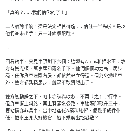
「真的？……我們信你的了！」
二人猶豫半晌，還是決定相信御龍……信住一半先啦。是以
他們並未出手，只一味繼續跟蹤。
……
回看貨車。只見車頂剩下六個：這邊有Amos和插水王；敵
方有曼克頓、萬事達和兩名手下。他們個個功力高，馬步
穩，任你貨車左翻右騰，都依然站立得穩。但為免拋出車
外，雙方都紥穩馬步，絲毫不敢貿然出手。
雙方無動靜之下，帕卡亦稍為收歛，不再『之』字行車。
但貨車衝上斜路，再上葵涌道公路，車速隨即颷升三十，
要站穩亦非易事。當中地產佬A稍稍鬆懈，便幾乎成件仆
低。插水王見大好機會。還不乘勢出招發難？