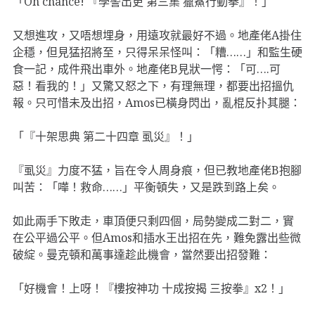
「Oh chance! 『學警出更 第三集 獵鯊行動拳』！」
又想進攻，又唔想埋身，用遠攻就最好不過。地產佬A掛住
企穩，但見猛招將至，只得呆呆怪叫：「糟……」和監生硬
食一記，成件飛出車外。地產佬B見狀一愕：「可….可
惡！看我的！」又驚又怒之下，有理無理，都要出招搵仇
報。只可惜未及出招，Amos已橫身閃出，亂棍反扑其腿：
「『十架思典 第二十四章 虱災』！」
『虱災』力度不猛，旨在令人周身痕，但已教地產佬B抱腳
叫苦：「嘩！救命……」平衡頓失，又是跌到路上矣。
如此兩手下敗走，車頂便只剩四個，局勢變成二對二，實
在公平過公平。但Amos和插水王出招在先，難免露出些微
破綻。曼克頓和萬事達趁此機會，當然要出招發難：
「好機會！上呀！『樓按神功 十成按揭 三按拳』x2！」