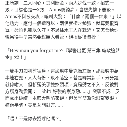
正所謂：二人同心，其利斷金。兩人步伐一致，招式一
致，目標也是一X致—Amos價錢高，自然先擒下要緊。
Amos不料被夾攻，暗叫大驚：「什麼？兩個一齊來？」以
他功力，應付一個還可以，兩個就極之勉強。就算雙棍齊
舞，恐怕也難以久守。不過插水王人在就近，又怎會給你
輕易得手？當然要趁無人看管，絕招從後包抄：
「Hey man you forgot me?『學警出更 第三集 廉政追緝
令』x2！」
一雙手刀如利剪猛劈，這邊劈中曼克頓左頸，那邊劈中萬
事達右頸，人人有份，永不落空。若是尋常對手，分分鐘
就係咁大。但斬落美孚雙煞頸項，竟是劈之不入，反被對
方護身勁震開：「Shit! 好強的護身勁……」突襲不成，反
而露出破綻，本應大叫陷家鏟。但美孚雙煞你眼望我眼，
猶豫半晌，竟是互問對方……
「喂！不是你去招呼他嗎？」