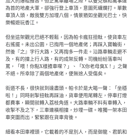
加入的爆粗雅各。但正駕車離場之際，以曼克頓和萬事達
為首的地產大軍，卻強行登上車頂，意圖死纏爛打。單數
車頂人頭，敵我雙方加埋八個，情景猶如坐觀光巴士，快
樂暢遊玩香江。
但坐這架觀光巴絕不輕鬆，因為帕卡瘋狂扭軚，使貨車左
右搖擺。未出公園，已揈甩一個地產佬；再踩入寶輪街，
然後『之』字行大路，又再揈多一件走。沿路車輛走避不
及，有的撞上行人路，有的成架反轉。司機紛紛落車叫
罵，「喂！你點X樣揸車㗎？」、「X你老母臭X！」之聲
不絕。所幸除了兩個地產佬，便無途人受傷矣。
街道不長，很快就到達盡頭。帕卡於是大喝一聲：「坐穩
啦！」同時剎掣扭軚再踩油，貨車便甩尾轉左，停車打燈
都費事，瞬間就轉入荔枝角道。大路車輛不料有車轉入，
收掣不及之下，三車連橫相撞，炒埋一碟。唯獨一架本田
車突圍而出，緊緊跟在貨車背後。
細看本田車裡頭，它載着的不是別人，而是御龍、君凱和