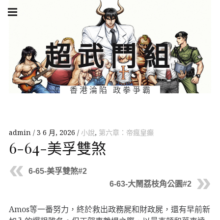
Skip
Main
navigation
to
Menu
content
超武鬥組
香港淪陷 政拳爭霸
admin
3 6 月, 2026
小說
,
第六章：帝瘋皇癲
6-64-美孚雙煞
6-65-美孚雙煞#2
6-63-大鬧荔枝角公園#2
Amos等一番努力，終於救出政務屍和財政屍，還有早前新